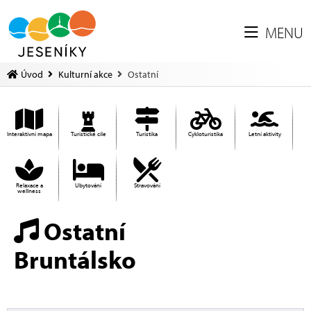
MENU
Úvod
Kulturní akce
Ostatní
Interaktivní mapa
Turistické cíle
Turistika
Cykloturistika
Letní aktivity
Relaxace a
Ubytování
Stravování
wellness
Ostatní
Bruntálsko