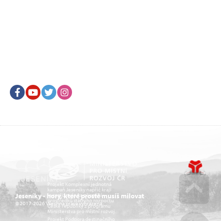
Facebook
Youtube
Twitter
Instagram
Projekt Komplexní jednotná
kampaň Jeseníky napříč kraji
je realizován za přispění
Jeseníky - hory, které prostě musíš milovat
prostředků státního rozpočtu
© 2017-2026 Všechna práva vyhrazena.
České republiky z programu
Go u
Ministerstva pro místní rozvoj.
Projekt Podpora destinačního