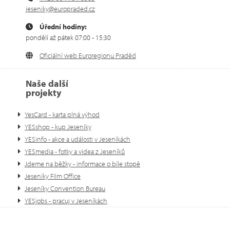
jeseniky@europraded.cz
Úřední hodiny:
pondělí až pátek 07:00 - 15:30
Oficiální web Euroregionu Praděd
Naše další
projekty
YesCard - karta plná výhod
YESshop - kup Jeseníky
YESinfo - akce a události v Jeseníkách
YESmedia - fotky a videa z Jeseníků
Jdeme na běžky - informace o bíle stopě
Jeseníky Film Office
Jeseníky Convention Bureau
YESjobs - pracuj v Jeseníkách