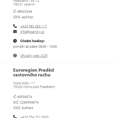
Palackého 1341/2
790 01 Jeseník
IČ: 68923244
IDDS: aq3ikqx
+420 583 283 117
info@jeseniky.cz
Úřední hodiny:
pondělí až pátek 08:00 - 16:00
Oficiální web JSCR
Euroregion Praděd
cestovního ruchu
Nové doby 111
79326 Vrbno pod Pradědem
IČ: 69594074
DIČ: CZ69594074
IDDS: 6u9rera
+420 554 751 0565