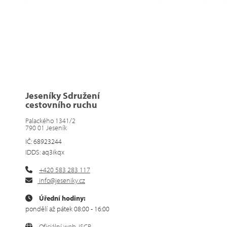
Jeseníky Sdružení
cestovního ruchu
Palackého 1341/2
790 01 Jeseník
IČ: 68923244
IDDS: aq3ikqx
+420 583 283 117
info@jeseniky.cz
Úřední hodiny:
pondělí až pátek 08:00 - 16:00
Oficiální web JSCR