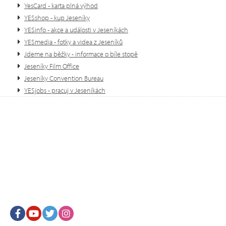
YesCard - karta plná výhod
YESshop - kup Jeseníky
YESinfo - akce a události v Jeseníkách
YESmedia - fotky a videa z Jeseníků
Jdeme na běžky - informace o bíle stopě
Jeseníky Film Office
Jeseníky Convention Bureau
YESjobs - pracuj v Jeseníkách
Facebook
Youtube
Twitter
Instagram