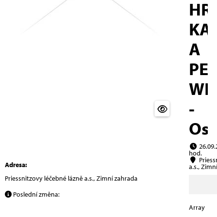
HR
KA
A
PE
WE
-
Ost
26.09.
hod.
Priess
Adresa:
a.s., Zimn
Priessnitzovy léčebné lázně a.s., Zimní zahrada
Poslední změna:
Array