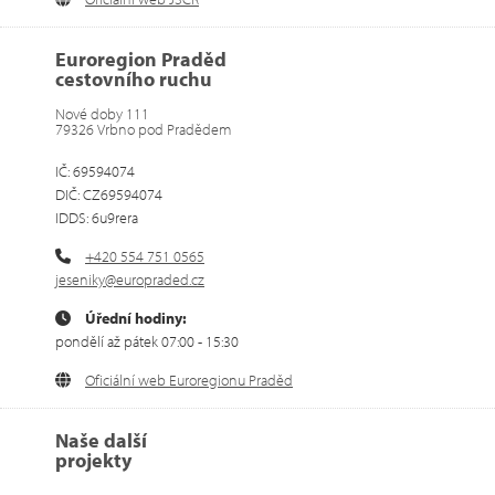
Euroregion Praděd
cestovního ruchu
Nové doby 111
79326 Vrbno pod Pradědem
IČ: 69594074
DIČ: CZ69594074
IDDS: 6u9rera
+420 554 751 0565
jeseniky@europraded.cz
Úřední hodiny:
pondělí až pátek 07:00 - 15:30
Oficiální web Euroregionu Praděd
Naše další
projekty