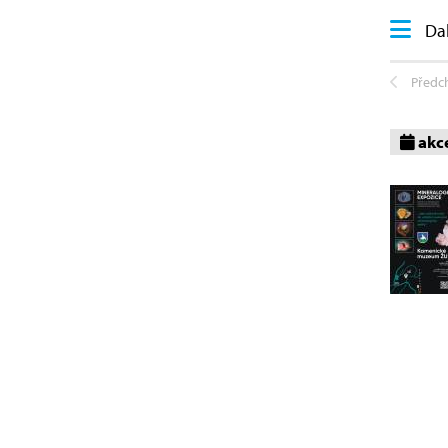
Dal
Předc
akc