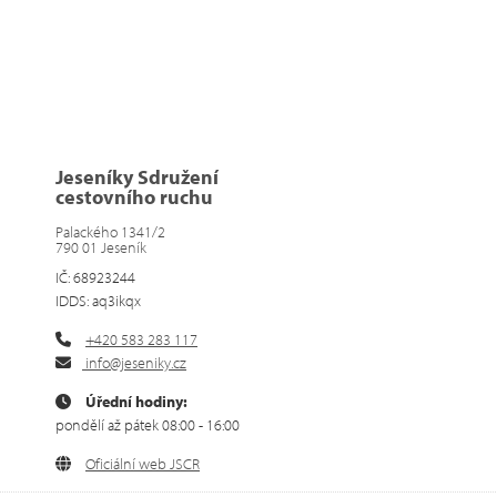
Jeseníky Sdružení
cestovního ruchu
Palackého 1341/2
790 01 Jeseník
IČ: 68923244
IDDS: aq3ikqx
+420 583 283 117
info@jeseniky.cz
Úřední hodiny:
pondělí až pátek 08:00 - 16:00
Oficiální web JSCR