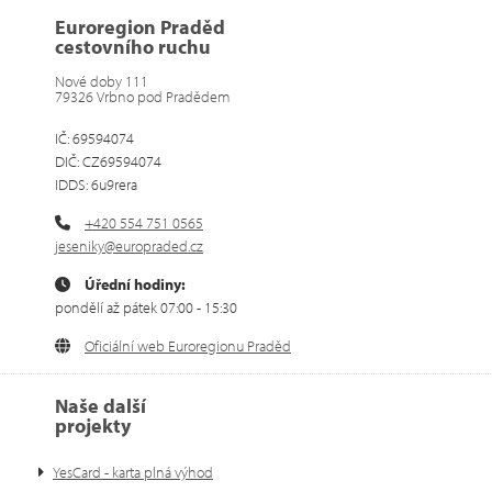
Euroregion Praděd
cestovního ruchu
Nové doby 111
79326 Vrbno pod Pradědem
IČ: 69594074
DIČ: CZ69594074
IDDS: 6u9rera
+420 554 751 0565
jeseniky@europraded.cz
Úřední hodiny:
pondělí až pátek 07:00 - 15:30
Oficiální web Euroregionu Praděd
Naše další
projekty
YesCard - karta plná výhod