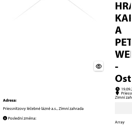
HR
KA
A
PE
WE
-
Ost
19.09.
Priessn
Zimní zah
Adresa:
Priessnitzovy léčebné lázně a.s., Zimní zahrada
Poslední změna:
Array