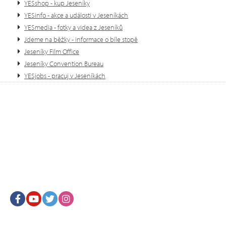
YESshop - kup Jeseníky
YESinfo - akce a události v Jeseníkách
YESmedia - fotky a videa z Jeseníků
Jdeme na běžky - informace o bíle stopě
Jeseníky Film Office
Jeseníky Convention Bureau
YESjobs - pracuj v Jeseníkách
Facebook
Youtube
Twitter
Instagram