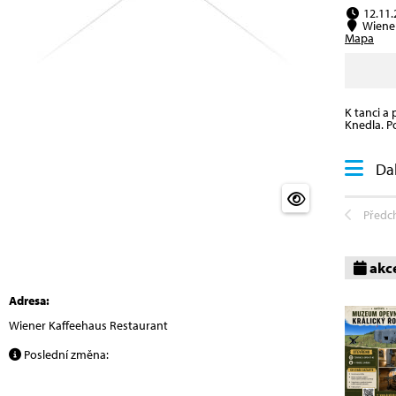
12.11.
Wiener
Mapa
K tanci a
Knedla. P
Dal
Předc
akc
Adresa:
Wiener Kaffeehaus Restaurant
Poslední změna: