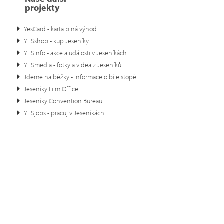
projekty
YesCard - karta plná výhod
YESshop - kup Jeseníky
YESinfo - akce a události v Jeseníkách
YESmedia - fotky a videa z Jeseníků
Jdeme na běžky - informace o bíle stopě
Jeseníky Film Office
Jeseníky Convention Bureau
YESjobs - pracuj v Jeseníkách