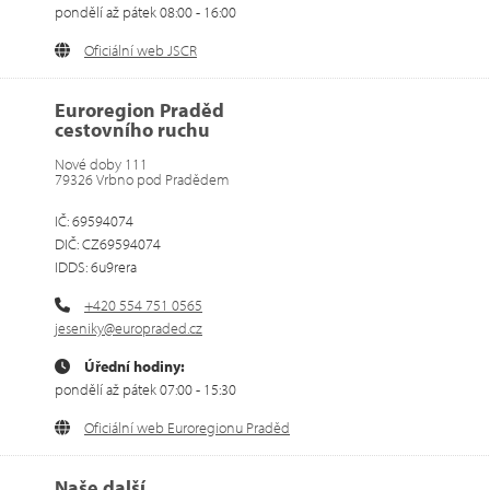
pondělí až pátek 08:00 - 16:00
Oficiální web JSCR
Euroregion Praděd
cestovního ruchu
Nové doby 111
79326 Vrbno pod Pradědem
IČ: 69594074
DIČ: CZ69594074
IDDS: 6u9rera
+420 554 751 0565
jeseniky@europraded.cz
Úřední hodiny:
pondělí až pátek 07:00 - 15:30
Oficiální web Euroregionu Praděd
Naše další