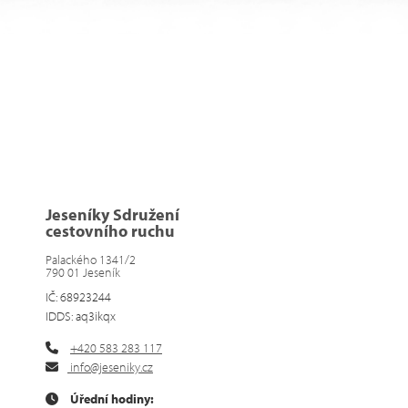
Jeseníky Sdružení
cestovního ruchu
Palackého 1341/2
790 01 Jeseník
IČ: 68923244
IDDS: aq3ikqx
+420 583 283 117
info@jeseniky.cz
Úřední hodiny: