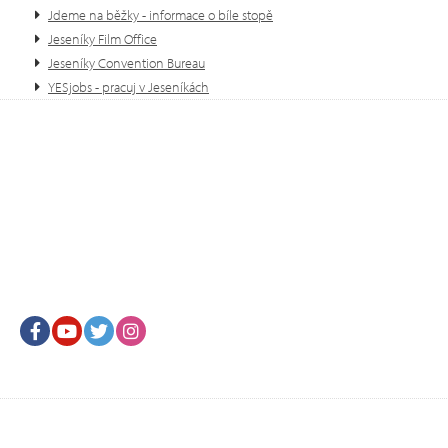
Jdeme na běžky - informace o bíle stopě
Jeseníky Film Office
Jeseníky Convention Bureau
YESjobs - pracuj v Jeseníkách
Facebook
Youtube
Twitter
Instagram