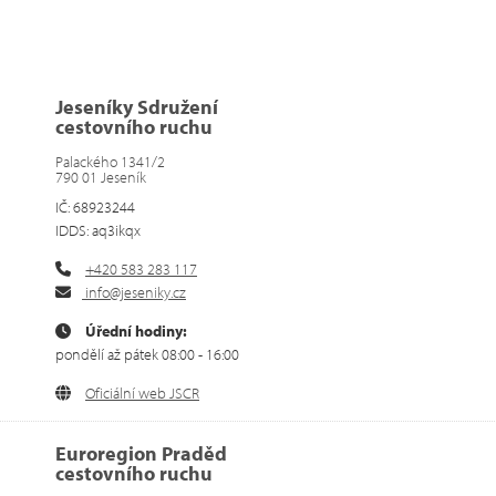
Jeseníky Sdružení
cestovního ruchu
Palackého 1341/2
790 01 Jeseník
IČ: 68923244
IDDS: aq3ikqx
+420 583 283 117
info@jeseniky.cz
Úřední hodiny:
pondělí až pátek 08:00 - 16:00
Oficiální web JSCR
Euroregion Praděd
cestovního ruchu