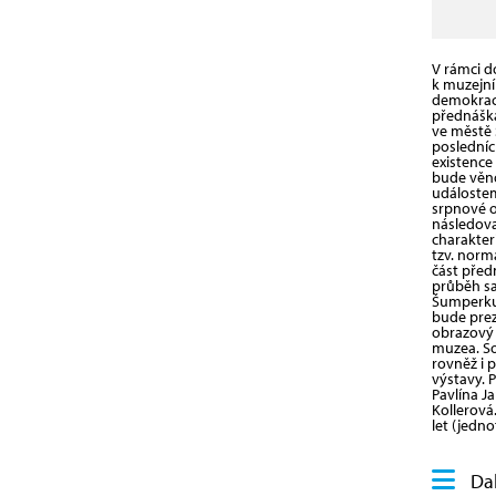
V rámci 
k muzejní
demokraci
přednáška
ve městě
posledníc
existence 
bude věn
událostem
srpnové o
následova
charakter
tzv. norm
část předn
průběh s
Šumperku
bude pre
obrazový 
muzea. S
rovněž i 
výstavy. 
Pavlína J
Kollerová.
let (jedn
Dal