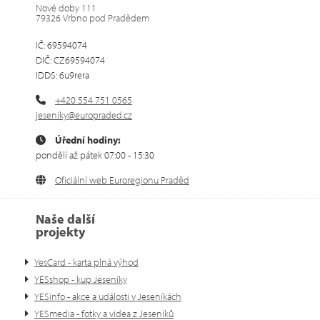
Nové doby 111
79326 Vrbno pod Pradědem
IČ: 69594074
DIČ: CZ69594074
IDDS: 6u9rera
+420 554 751 0565
jeseniky@europraded.cz
Úřední hodiny:
pondělí až pátek 07:00 - 15:30
Oficiální web Euroregionu Praděd
Naše další
projekty
YesCard - karta plná výhod
YESshop - kup Jeseníky
YESinfo - akce a události v Jeseníkách
YESmedia - fotky a videa z Jeseníků