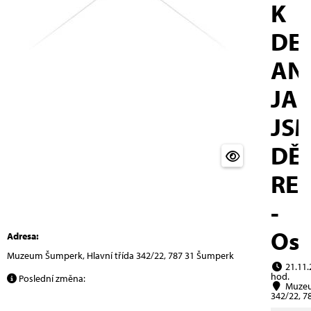
K
DE
AN
JA
JS
DĚL
RE
-
Ost
Adresa:
Muzeum Šumperk, Hlavní třída 342/22, 787 31 Šumperk
21.11.
hod.
Poslední změna:
Muzeum
342/22, 7