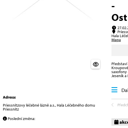
-
Ost
27.02.
Priessn
Hala Léče
Mapa
Představí 
Kroupové 
saxofony 
Jeseník a 
Dal
Adresa:
Předc
Priessnitzovy léčebné lázně a.s., Hala Léčebného domu
Priessnitz
Poslední změna:
akc