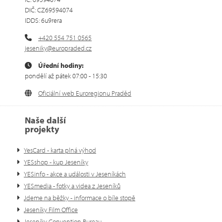
DIČ: CZ69594074
IDDS: 6u9rera
+420 554 751 0565
jeseniky@europraded.cz
Úřední hodiny:
pondělí až pátek 07:00 - 15:30
Oficiální web Euroregionu Praděd
Naše další
projekty
YesCard - karta plná výhod
YESshop - kup Jeseníky
YESinfo - akce a události v Jeseníkách
YESmedia - fotky a videa z Jeseníků
Jdeme na běžky - informace o bíle stopě
Jeseníky Film Office
Jeseníky Convention Bureau