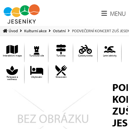
MENU
Úvod
Kulturní akce
Ostatní
PODVEČERNÍ KONCERT ZUŠ JESEN
Interaktivní mapa
Turistické cíle
Turistika
Cykloturistika
Letní aktivity
Relaxace a
Ubytování
Stravování
wellness
PO
KO
ZU
JES