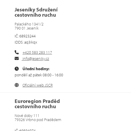
Jeseníky Sdružení
cestovního ruchu
Palackého 1341/2
790 01 Jeseník
IČ: 68923244
IDDS: aq3ikqx
+420 583 283 117
info@jeseniky.cz
Úřední hodiny:
pondělí až pátek 08:00 - 16:00
Oficiální web JSCR
Euroregion Praděd
cestovního ruchu
Nové doby 111
79326 Vrbno pod Pradědem
IČ: 69594074