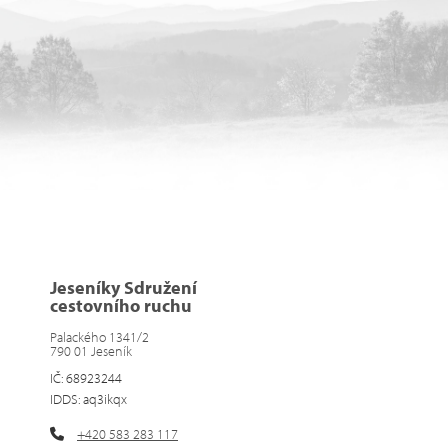
Jeseníky Sdružení
cestovního ruchu
Palackého 1341/2
790 01 Jeseník
IČ: 68923244
IDDS: aq3ikqx
+420 583 283 117