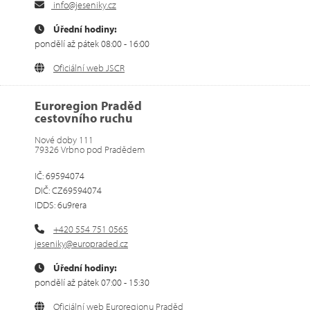
info@jeseniky.cz
Úřední hodiny:
pondělí až pátek 08:00 - 16:00
Oficiální web JSCR
Euroregion Praděd
cestovního ruchu
Nové doby 111
79326 Vrbno pod Pradědem
IČ: 69594074
DIČ: CZ69594074
IDDS: 6u9rera
+420 554 751 0565
jeseniky@europraded.cz
Úřední hodiny:
pondělí až pátek 07:00 - 15:30
Oficiální web Euroregionu Praděd