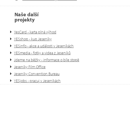
Naše další
projekty
YesCard - karta plná výhod
YESshop - kup Jeseníky
YESinfo - akce a události v Jeseníkách
YESmedia - fotky a videa z Jeseníků
Jdeme na běžky - informace o bíle stopě
Jeseníky Film Office
Jeseníky Convention Bureau
YESjobs - pracuj v Jeseníkách