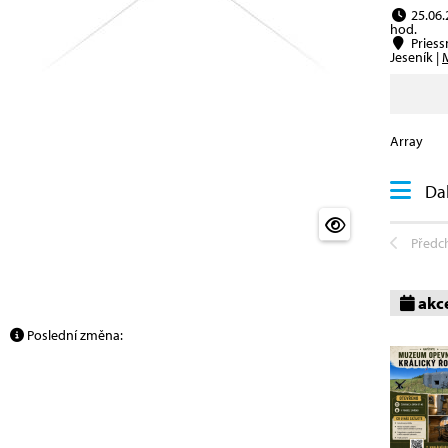
25.06.
hod.
Priess
Jeseník |
Array
Dal
Předc
akc
Poslední změna: