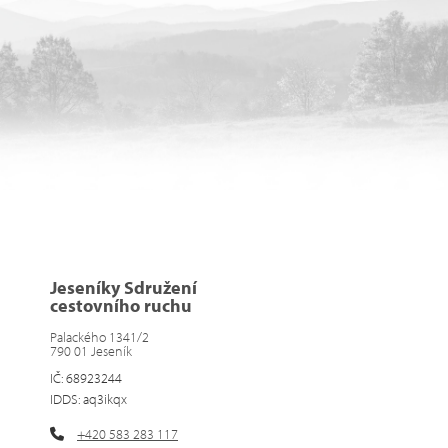
Jeseníky Sdružení
cestovního ruchu
Palackého 1341/2
790 01 Jeseník
IČ: 68923244
IDDS: aq3ikqx
+420 583 283 117