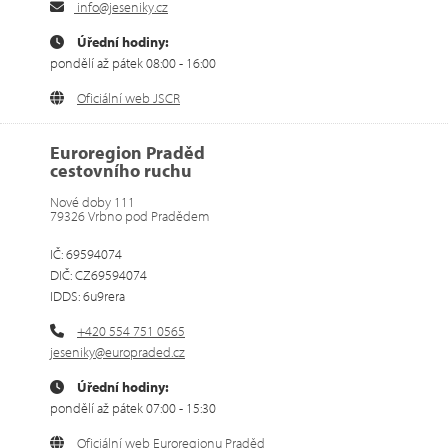
info@jeseniky.cz
Úřední hodiny:
pondělí až pátek 08:00 - 16:00
Oficiální web JSCR
Euroregion Praděd
cestovního ruchu
Nové doby 111
79326 Vrbno pod Pradědem
IČ: 69594074
DIČ: CZ69594074
IDDS: 6u9rera
+420 554 751 0565
jeseniky@europraded.cz
Úřední hodiny:
pondělí až pátek 07:00 - 15:30
Oficiální web Euroregionu Praděd