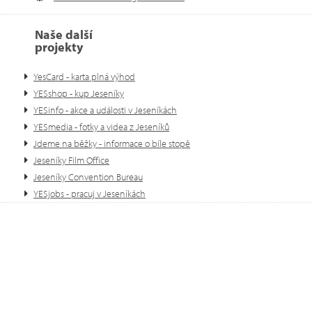
Naše další
projekty
YesCard - karta plná výhod
YESshop - kup Jeseníky
YESinfo - akce a události v Jeseníkách
YESmedia - fotky a videa z Jeseníků
Jdeme na běžky - informace o bíle stopě
Jeseníky Film Office
Jeseníky Convention Bureau
YESjobs - pracuj v Jeseníkách