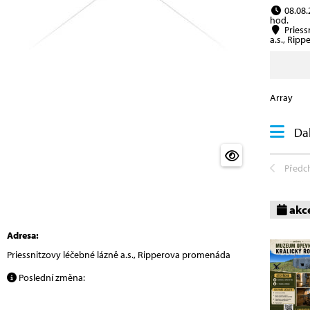
08.08.
hod.
Priess
a.s., Rip
Array
Dal
Předc
akc
Adresa:
Priessnitzovy léčebné lázně a.s., Ripperova promenáda
Poslední změna: