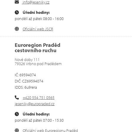
info@jeseniky.cz
Úřední hodiny:
pondělí až pátek 08:00 - 16:00
Oficiální web JSCR
Euroregion Praděd
cestovního ruchu
Nové doby 111
79326 Vrbno pod Pradědem
IČ: 69594074
DIČ: CZ69594074
IDDS: 6u9rera
+420 554 751 0565
jeseniky@europraded.cz
Úřední hodiny:
pondělí až pátek 07:00 - 15:30
Oficiální web Euroregionu Praděd