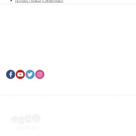
YESjobs - pracuj v Jeseníkách
Facebook
Youtube
Twitter
Instagram
Projekt Komplexní jednotná kampaň
Jeseníky napříč kraji je realizován za