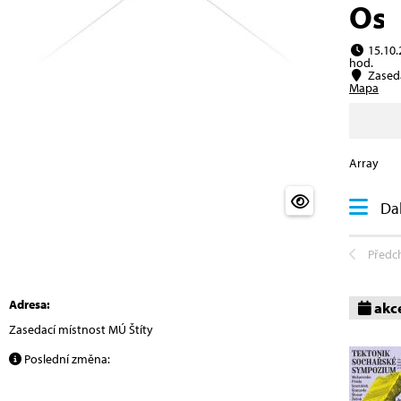
Ost
15.10.
hod.
Zaseda
Mapa
Array
Dal
Předc
Adresa:
akc
Zasedací místnost MÚ Štíty
Poslední změna: