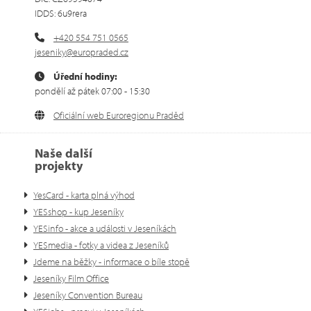
IDDS: 6u9rera
+420 554 751 0565
jeseniky@europraded.cz
Úřední hodiny:
pondělí až pátek 07:00 - 15:30
Oficiální web Euroregionu Praděd
Naše další
projekty
YesCard - karta plná výhod
YESshop - kup Jeseníky
YESinfo - akce a události v Jeseníkách
YESmedia - fotky a videa z Jeseníků
Jdeme na běžky - informace o bíle stopě
Jeseníky Film Office
Jeseníky Convention Bureau