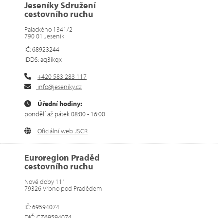
Jeseníky Sdružení
cestovního ruchu
Palackého 1341/2
790 01 Jeseník
IČ: 68923244
IDDS: aq3ikqx
+420 583 283 117
info@jeseniky.cz
Úřední hodiny:
pondělí až pátek 08:00 - 16:00
Oficiální web JSCR
Euroregion Praděd
cestovního ruchu
Nové doby 111
79326 Vrbno pod Pradědem
IČ: 69594074
DIČ: CZ69594074