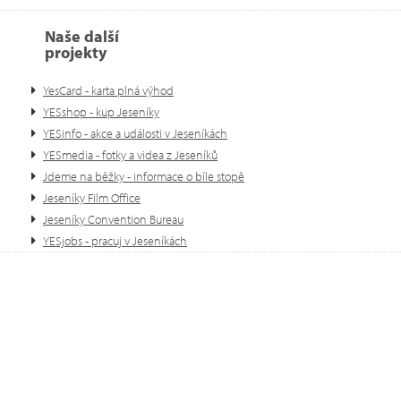
Naše další
projekty
YesCard - karta plná výhod
YESshop - kup Jeseníky
YESinfo - akce a události v Jeseníkách
YESmedia - fotky a videa z Jeseníků
Jdeme na běžky - informace o bíle stopě
Jeseníky Film Office
Jeseníky Convention Bureau
YESjobs - pracuj v Jeseníkách