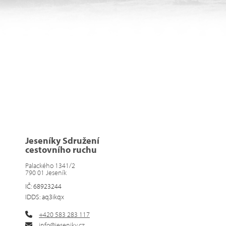
Jeseníky Sdružení
cestovního ruchu
Palackého 1341/2
790 01 Jeseník
IČ: 68923244
IDDS: aq3ikqx
+420 583 283 117
info@jeseniky.cz