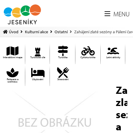
MENU
Úvod
Kulturní akce
Ostatní
Zahájení zlaté sezóny a Pálení ča
Interaktivní mapa
Turistické cíle
Turistika
Cykloturistika
Letní aktivity
Relaxace a
Ubytování
Stravování
wellness
Zah
zla
sez
a