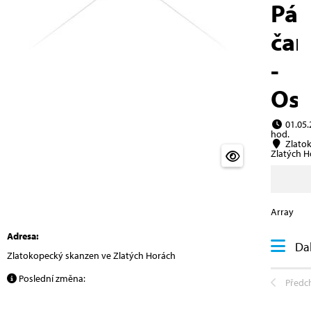
Pál
čar
-
Ost
01.05.
hod.
Zlatok
Zlatých H
Array
Adresa:
Dal
Zlatokopecký skanzen ve Zlatých Horách
Poslední změna:
Předc