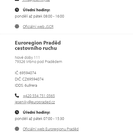
Úřední hodiny:
pondělí až pátek 08:00 - 16:00
Oficiální web JSCR
Euroregion Praděd
cestovního ruchu
Nové doby 111
79326 Vrbno pod Pradědem
IČ: 69594074
DIČ: CZ69594074
IDDS: 6u9rera
+420 554 751 0565
jeseniky@europraded.cz
Úřední hodiny:
pondělí až pátek 07:00 - 15:30
Oficiální web Euroregionu Praděd