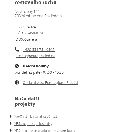
cestovního ruchu
Nové doby 111
79326 Vrbno pod Pradědem
IČ: 69594074
DIČ: CZ69594074
IDDS: 6u9rera
+420 554 751 0565
jeseniky@europraded.cz
Úřední hodiny:
pondělí až pátek 07:00 - 15:30
Oficiální web Euroregionu Praděd
Naše další
projekty
YesCard - karta plná výhod
YESshop - kup Jeseníky
YESinfo - akce a události v Jeseníkách