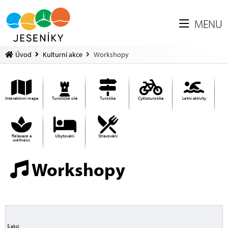
MENU
Úvod
Kulturní akce
Workshopy
Interaktivní mapa
Turistické cíle
Turistika
Cykloturistika
Letní aktivity
Relaxace a
Ubytování
Stravování
wellness
Workshopy
5 akcí