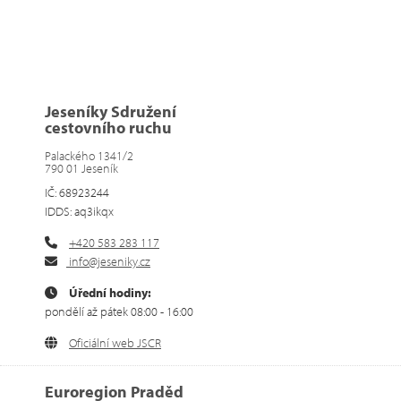
Jeseníky Sdružení
cestovního ruchu
Palackého 1341/2
790 01 Jeseník
IČ: 68923244
IDDS: aq3ikqx
+420 583 283 117
info@jeseniky.cz
Úřední hodiny:
pondělí až pátek 08:00 - 16:00
Oficiální web JSCR
Euroregion Praděd