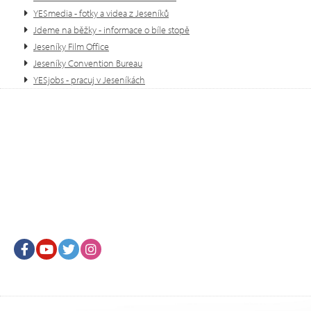
YESmedia - fotky a videa z Jeseníků
Jdeme na běžky - informace o bíle stopě
Jeseníky Film Office
Jeseníky Convention Bureau
YESjobs - pracuj v Jeseníkách
Facebook
Youtube
Twitter
Instagram