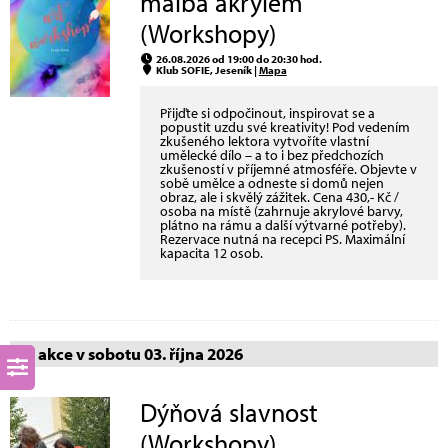
malba akrylem
(Workshopy)
26.08.2026 od 19:00 do 20:30 hod.
Klub SOFIE, Jeseník |
Mapa
Přijďte si odpočinout, inspirovat se a
popustit uzdu své kreativity! Pod vedením
zkušeného lektora vytvoříte vlastní
umělecké dílo – a to i bez předchozích
zkušeností v příjemné atmosféře. Objevte v
sobě umělce a odneste si domů nejen
obraz, ale i skvělý zážitek. Cena 430,- Kč /
osoba na místě (zahrnuje akrylové barvy,
plátno na rámu a další výtvarné potřeby).
Rezervace nutná na recepci PS. Maximální
kapacita 12 osob.
akce v sobotu 03. října 2026
Dýňová slavnost
(Workshopy)