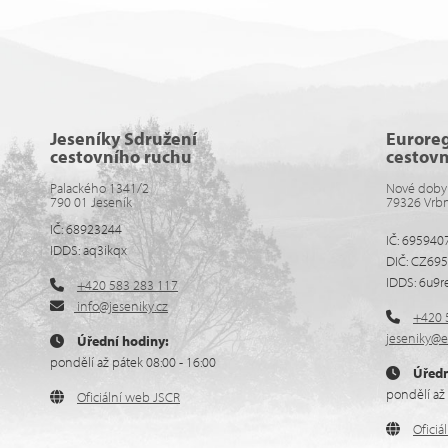
Jeseníky Sdružení
Eurore
cestovního ruchu
cestov
Palackého 1341/2
Nové doby
790 01 Jeseník
79326 Vrb
IČ: 68923244
IČ: 695940
IDDS: aq3ikqx
DIČ: CZ69
IDDS: 6u9r
+420 583 283 117
info@jeseniky.cz
+420 
jeseniky@e
Úřední hodiny:
pondělí až pátek 08:00 - 16:00
Úředn
pondělí až 
Oficiální web JSCR
Ofici