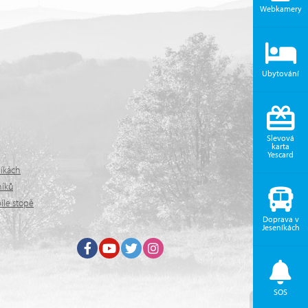
Webkamery
Ubytování
Slevová
karta
Yescard
níkách
níků
íle stopě
Doprava v
Jeseníkách
Facebook
Youtube
Twitter
Instagram
SOS