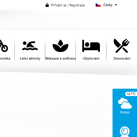
Česky
Přihlásit se / Registrace
ristika
Letní aktivity
Relaxace a wellness
Ubytování
Stravování
12.7
°C
Počasí