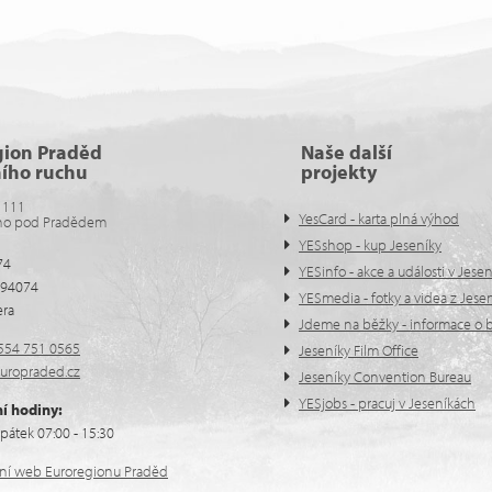
gion Praděd
Naše další
ního ruchu
projekty
 111
YesCard - karta plná výhod
no pod Pradědem
YESshop - kup Jeseníky
74
YESinfo - akce a události v Jese
594074
YESmedia - fotky a videa z Jese
era
Jdeme na běžky - informace o b
554 751 0565
Jeseníky Film Office
uropraded.cz
Jeseníky Convention Bureau
YESjobs - pracuj v Jeseníkách
í hodiny:
pátek 07:00 - 15:30
ální web Euroregionu Praděd