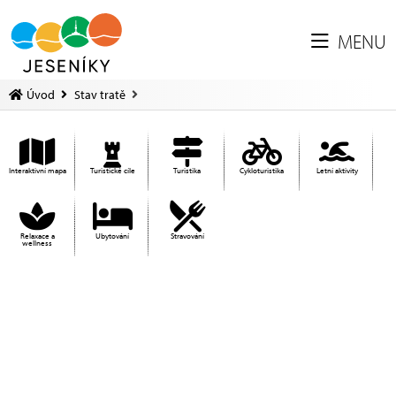
MENU
Úvod
Stav tratě
Interaktivní mapa
Turistické cíle
Turistika
Cykloturistika
Letní aktivity
Relaxace a
Ubytování
Stravování
wellness