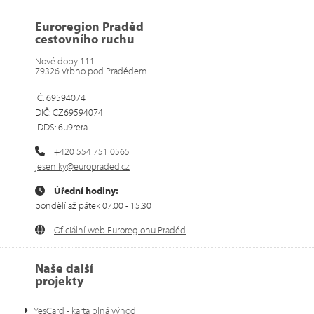
Euroregion Praděd
cestovního ruchu
Nové doby 111
79326 Vrbno pod Pradědem
IČ: 69594074
DIČ: CZ69594074
IDDS: 6u9rera
+420 554 751 0565
jeseniky@europraded.cz
Úřední hodiny:
pondělí až pátek 07:00 - 15:30
Oficiální web Euroregionu Praděd
Naše další
projekty
YesCard - karta plná výhod