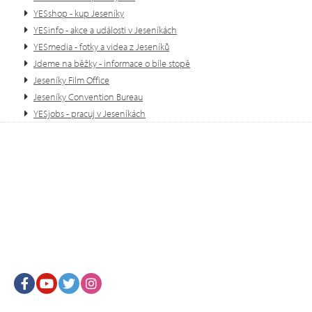
YESshop - kup Jeseníky
YESinfo - akce a události v Jeseníkách
YESmedia - fotky a videa z Jeseníků
Jdeme na běžky - informace o bíle stopě
Jeseníky Film Office
Jeseníky Convention Bureau
YESjobs - pracuj v Jeseníkách
Facebook
Youtube
Twitter
Instagram