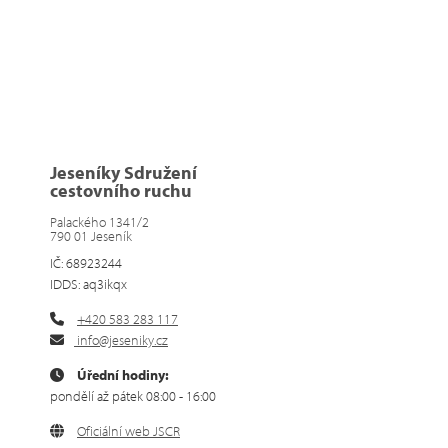
Jeseníky Sdružení
cestovního ruchu
Palackého 1341/2
790 01 Jeseník
IČ: 68923244
IDDS: aq3ikqx
+420 583 283 117
info@jeseniky.cz
Úřední hodiny:
pondělí až pátek 08:00 - 16:00
Oficiální web JSCR