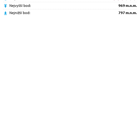
Nejvyšší bod:
969 m.n.m.
Nejnižší bod:
797 m.n.m.