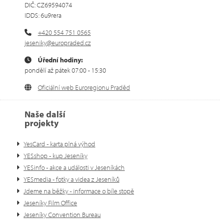
DIČ: CZ69594074
IDDS: 6u9rera
+420 554 751 0565
jeseniky@europraded.cz
Úřední hodiny:
pondělí až pátek 07:00 - 15:30
Oficiální web Euroregionu Praděd
Naše další
projekty
YesCard - karta plná výhod
YESshop - kup Jeseníky
YESinfo - akce a události v Jeseníkách
YESmedia - fotky a videa z Jeseníků
Jdeme na běžky - informace o bíle stopě
Jeseníky Film Office
Jeseníky Convention Bureau