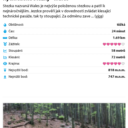
Stezka nazvaná Wales je nejvýše položenou stezkou a patří k
nejnáročnějším. Jezdce prověří jak v dovednosti zvládat klesající
technické pasáže, tak ty stoupající. Za odměnu zave
... (
více
)
Obtížnost:
těžká
Čas:
24 minut
Délka:
1.69 km
Zážitek:
Stoupání:
58 metrů
Klesání:
72 metrů
Krajina:
Nejvyšší bod:
818 m.n.m.
Nejnižší bod:
747 m.n.m.