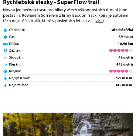
Rychlebské stezky - SuperFlow trail
Novou jedinečnou trasu pro bikery všech výkonnostních úrovní jsme
postavili s Rowanem Sorrellem z firmy Back on Track, který je autorem
těch nejlepších trailů, které v posledních letech v
... (
více
)
Obtížnost:
středně těžká
Čas:
59 minut
Délka:
10.90 km
Zážitek:
Stoupání:
49 metrů
Klesání:
442 metrů
Krajina:
Nejvyšší bod:
759 m.n.m.
Nejnižší bod:
345 m.n.m.