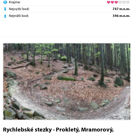
Krajina:
Nejvyšší bod:
747 m.n.m.
Nejnižší bod:
346 m.n.m.
Rychlebské stezky - Prokletý, Mramorový,