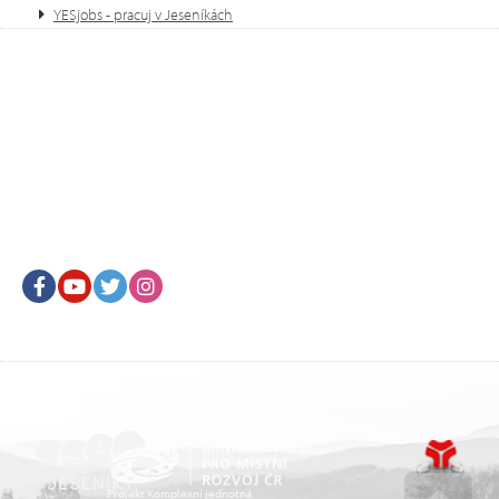
YESjobs - pracuj v Jeseníkách
Facebook
Youtube
Twitter
Instagram
Projekt Komplexní jednotná