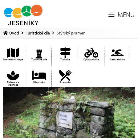
MENU
Úvod
Turistické cíle
Štýrský pramen
Interaktivní mapa
Turistické cíle
Turistika
Cykloturistika
Letní aktivity
Relaxace a
Ubytování
Stravování
wellness