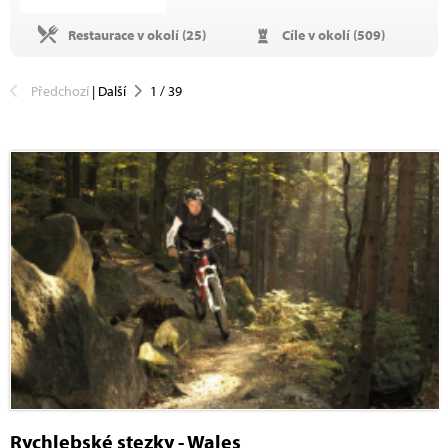
Restaurace v okolí (
25
)
Cíle v okolí (
509
)
Předchozí
|
Další
1
/
39
Rychlebské stezky - Wales