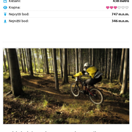
Klesání:
438 metrů
Krajina:
Nejvyšší bod:
747 m.n.m.
Nejnižší bod:
346 m.n.m.