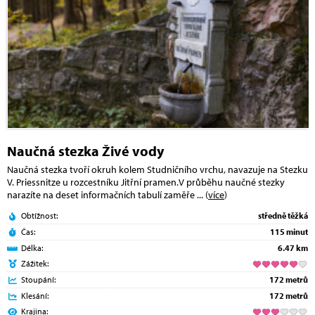
Naučná stezka Živé vody
Naučná stezka tvoří okruh kolem Studničního vrchu, navazuje na Stezku
V. Priessnitze u rozcestníku Jitřní pramen.V průběhu naučné stezky
narazíte na deset informačních tabulí zaměře
... (
více
)
Obtížnost:
středně těžká
Čas:
115 minut
Délka:
6.47 km
Zážitek:
Stoupání:
172 metrů
Klesání:
172 metrů
Krajina: