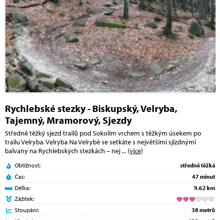
Rychlebské stezky - Biskupský, Velryba,
Tajemný, Mramorový, Sjezdy
Středně těžký sjezd trailů pod Sokolím vrchem s těžkým úsekem po
trailu Velryba. Velryba Na Velrybě se setkáte s největšími sjízdnými
balvany na Rychlebských stezkách – nej
... (
více
)
Obtížnost:
středně těžká
Čas:
47 minut
Délka:
9.62 km
Zážitek:
Stoupání:
38 metrů