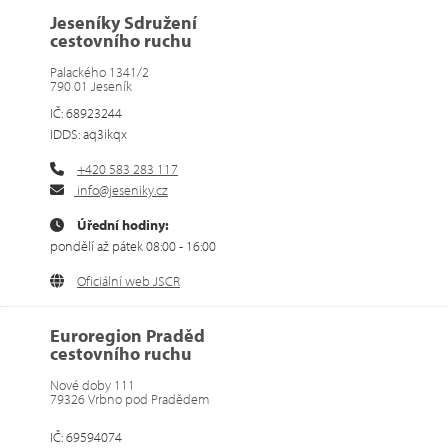
Jeseníky Sdružení
cestovního ruchu
Palackého 1341/2
790 01 Jeseník
IČ: 68923244
IDDS: aq3ikqx
+420 583 283 117
info@jeseniky.cz
Úřední hodiny:
pondělí až pátek 08:00 - 16:00
Oficiální web JSCR
Euroregion Praděd
cestovního ruchu
Nové doby 111
79326 Vrbno pod Pradědem
IČ: 69594074