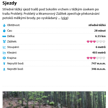
Sjezdy
Středně těžký sjezd trailů pod Sokolím vrchem s těžkým úsekem po
trailu Prokletý. Prokletý a Mramorový Zážitek zpestřuje překonávání
potoků mělkými brody, po vyskládaný
... (
více
)
Obtížnost:
středně těžká
Čas:
28 minut
Délka:
6.55 km
Zážitek:
Stoupání:
6 metrů
Klesání:
403 metrů
Krajina:
Nejvyšší bod:
747 m.n.m.
Nejnižší bod:
346 m.n.m.