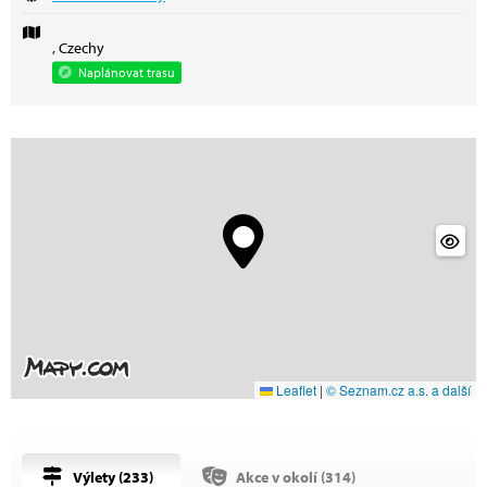
, Czechy
Naplánovat trasu
Leaflet
|
© Seznam.cz a.s. a další
Výlety (
233
)
Akce v okolí (
314
)