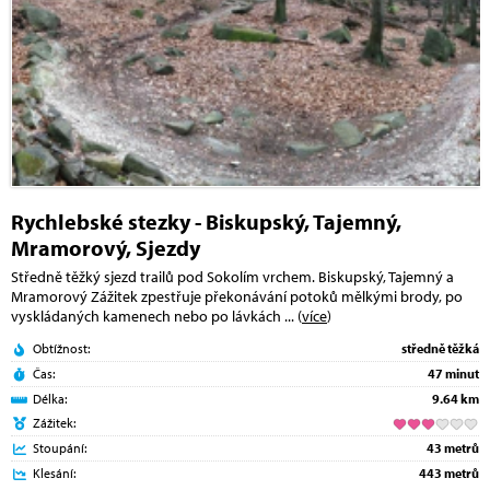
Rychlebské stezky - Biskupský, Tajemný,
Mramorový, Sjezdy
Středně těžký sjezd trailů pod Sokolím vrchem. Biskupský, Tajemný a
Mramorový Zážitek zpestřuje překonávání potoků mělkými brody, po
vyskládaných kamenech nebo po lávkách
... (
více
)
Obtížnost:
středně těžká
Čas:
47 minut
Délka:
9.64 km
Zážitek:
Stoupání:
43 metrů
Klesání:
443 metrů