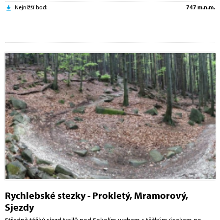
Nejnižší bod:
747 m.n.m.
Rychlebské stezky - Prokletý, Mramorový,
Sjezdy
Středně těžký sjezd trailů pod Sokolím vrchem s těžkým úsekem po