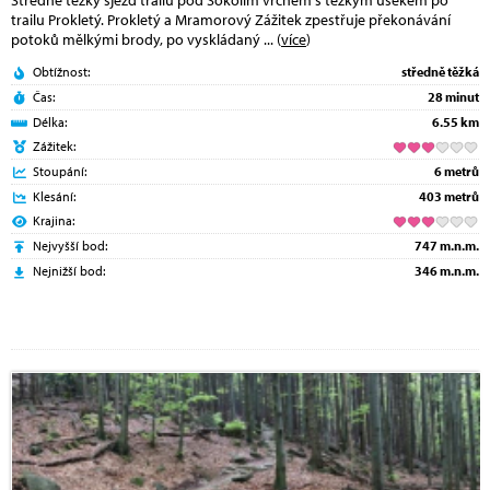
trailu Prokletý. Prokletý a Mramorový Zážitek zpestřuje překonávání
potoků mělkými brody, po vyskládaný
... (
více
)
Obtížnost:
středně těžká
Čas:
28 minut
Délka:
6.55 km
Zážitek:
Stoupání:
6 metrů
Klesání:
403 metrů
Krajina:
Nejvyšší bod:
747 m.n.m.
Nejnižší bod:
346 m.n.m.