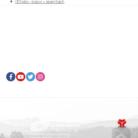
YESjobs - pracuj v Jeseníkách
Facebook
Youtube
Twitter
Instagram
Projekt Komplexní jednotná
kampaň Jeseníky napříč kraji