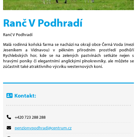
Ranč V Podhradí
Ranč V Podhradí
Malá rodinná koňská farma se nachází na okraji obce Černá Voda (mezi
Jeseníkem a Vidnavou) v pěkném přírodním prostředí podhůří
Rychlebských hor, kde se na zelených pastvinách setkáte nejen s
hravými poníky či elegantními anglickými plnokrevníky, ale můžete se
zúčastnit také atraktivního výcviku westernových koní.
Kontakt:
+420 723 288 288
penzionvpodhradi@centrum.cz