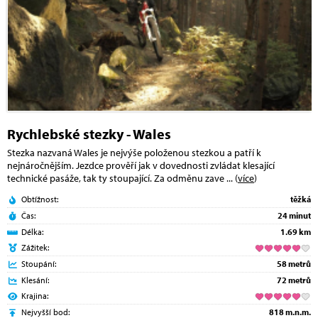
Rychlebské stezky - Wales
Stezka nazvaná Wales je nejvýše položenou stezkou a patří k
nejnáročnějším. Jezdce prověří jak v dovednosti zvládat klesající
technické pasáže, tak ty stoupající. Za odměnu zave
... (
více
)
Obtížnost:
těžká
Čas:
24 minut
Délka:
1.69 km
Zážitek:
Stoupání:
58 metrů
Klesání:
72 metrů
Krajina:
Nejvyšší bod:
818 m.n.m.