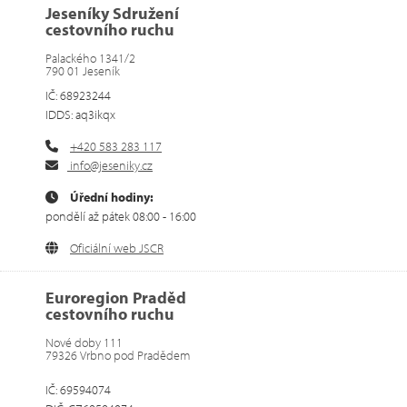
Jeseníky Sdružení
cestovního ruchu
Palackého 1341/2
790 01 Jeseník
IČ: 68923244
IDDS: aq3ikqx
+420 583 283 117
info@jeseniky.cz
Úřední hodiny:
pondělí až pátek 08:00 - 16:00
Oficiální web JSCR
Euroregion Praděd
cestovního ruchu
Nové doby 111
79326 Vrbno pod Pradědem
IČ: 69594074