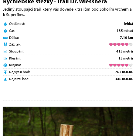
Rychlebské stezky - Trail Dr. Wiessnera
Jediný stoupající trail, který vás dovede k trailům pod Sokolím vrchem a
k Superflow.
Obtížnost:
lehká
Čas:
135 minut
Délka:
7.10 km
Zážitek:
Stoupání:
415 metrů
Klesání:
15 metrů
Krajina:
Nejvyšší bod:
762 m.n.m.
Nejnižší bod:
346 m.n.m.