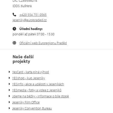
DIČ: CZ69594074
IDDS: 6u9rera
+420 554 751 0565
jeseniky@europraded.cz
Úřední hodiny:
pondělí až pátek 07:00 - 15:30
Oficiální web Euroregionu Praděd
Naše další
projekty
YesCard - karta plná výhod
YESshop - kup Jeseníky
YESinfo - akce a události v Jeseníkách
YESmedia - fotky a videa z Jeseníků
Jdeme na běžky - informace o bíle stopě
Jeseníky Film Office
Jeseníky Convention Bureau