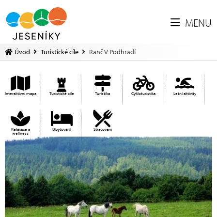
MENU
Úvod
Turistické cíle
Ranč V Podhradí
Interaktivní mapa
Turistické cíle
Turistika
Cykloturistika
Letní aktivity
Relaxace a
Ubytování
Stravování
wellness