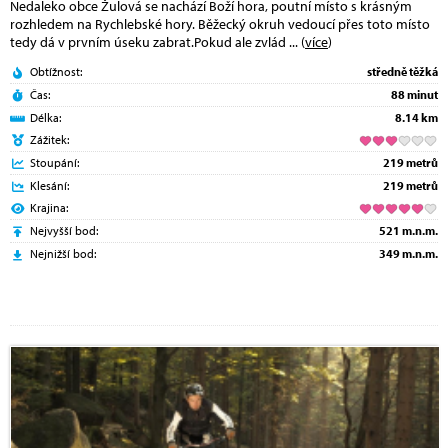
Nedaleko obce Žulová se nachází Boží hora, poutní místo s krásným
rozhledem na Rychlebské hory. Běžecký okruh vedoucí přes toto místo
tedy dá v prvním úseku zabrat.Pokud ale zvlád
... (
více
)
Obtížnost:
středně těžká
Čas:
88 minut
Délka:
8.14 km
Zážitek:
Stoupání:
219 metrů
Klesání:
219 metrů
Krajina:
Nejvyšší bod:
521 m.n.m.
Nejnižší bod:
349 m.n.m.