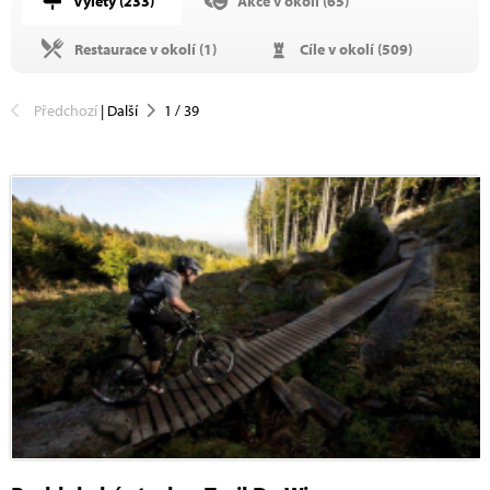
Výlety (
233
)
Akce v okolí (
65
)
Restaurace v okolí (
1
)
Cíle v okolí (
509
)
Předchozí
|
Další
1
/
39