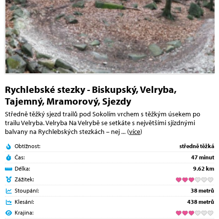
Rychlebské stezky - Biskupský, Velryba,
Tajemný, Mramorový, Sjezdy
Středně těžký sjezd trailů pod Sokolím vrchem s těžkým úsekem po
trailu Velryba. Velryba Na Velrybě se setkáte s největšími sjízdnými
balvany na Rychlebských stezkách – nej
... (
více
)
Obtížnost:
středně těžká
Čas:
47 minut
Délka:
9.62 km
Zážitek:
Stoupání:
38 metrů
Klesání:
438 metrů
Krajina: