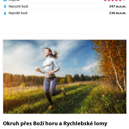
Nejvyšší bod:
347 m.n.m.
Nejnižší bod:
236 m.n.m.
Okruh přes Boží horu a Rychlebské lomy