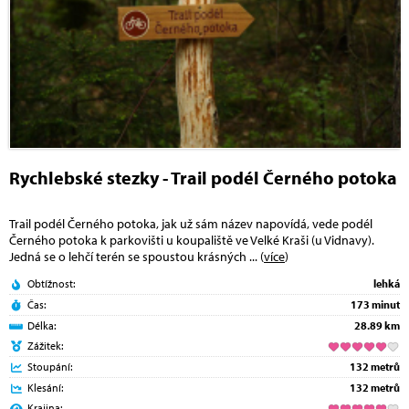
Rychlebské stezky - Trail podél Černého potoka
Trail podél Černého potoka, jak už sám název napovídá, vede podél
Černého potoka k parkovišti u koupaliště ve Velké Kraši (u Vidnavy).
Jedná se o lehčí terén se spoustou krásných
... (
více
)
Obtížnost:
lehká
Čas:
173 minut
Délka:
28.89 km
Zážitek:
Stoupání:
132 metrů
Klesání:
132 metrů
Krajina: