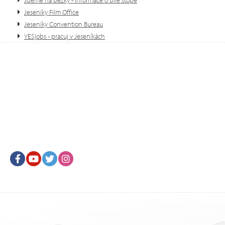
Jdeme na běžky - informace o bíle stopě
Jeseníky Film Office
Jeseníky Convention Bureau
YESjobs - pracuj v Jeseníkách
Facebook
Youtube
Twitter
Instagram