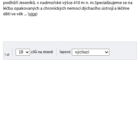
podhůří Jeseníků, v nadmořské výšce 410 m n. m.Specializujeme se na
léčbu opakovaných a chronických nemocí dýchacího ústrojí a léčíme
děti ve věk
... (
více
)
cílů na straně
řazení:
1 cíl