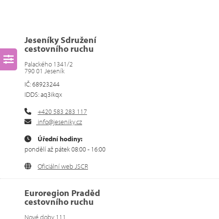
Jeseníky Sdružení
cestovního ruchu
Palackého 1341/2
790 01 Jeseník
IČ: 68923244
IDDS: aq3ikqx
+420 583 283 117
info@jeseniky.cz
Úřední hodiny:
pondělí až pátek 08:00 - 16:00
Oficiální web JSCR
Euroregion Praděd
cestovního ruchu
Nové doby 111