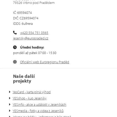
79326 Vrbno pod Pradědem
IČ: 69594074
DIČ: CZ69594074
IDDS: 6u9rera
+420 554 751 0565
jeseniky@europraded.cz
Úřední hodiny:
pondělí až pátek 07:00 - 15:30
Oficiální web Euroregionu Praděd
Naše další
projekty
YesCard - karta plná výhod
YESshop - kup Jeseníky
YESinfo - akce a události v Jeseníkách
YESmedia - fotky a videa z Jeseníků