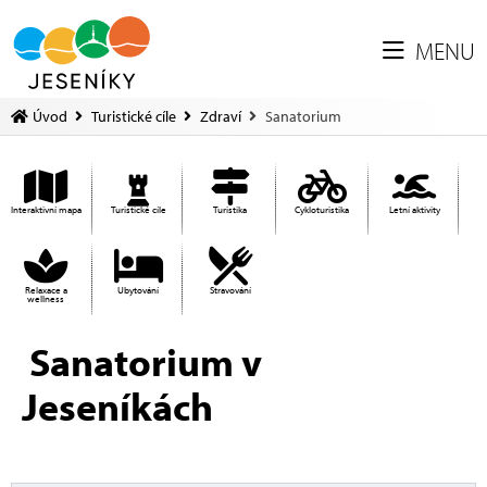
MENU
Úvod
Turistické cíle
Zdraví
Sanatorium
Interaktivní mapa
Turistické cíle
Turistika
Cykloturistika
Letní aktivity
Relaxace a
Ubytování
Stravování
wellness
Sanatorium v
Jeseníkách