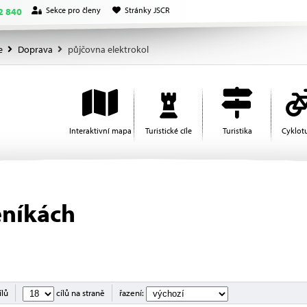
Sekce pro členy
Stránky JSCR
2 840
e
Doprava
půjčovna elektrokol
Interaktivní mapa
Turistické cíle
Turistika
Cyklotu
eníkách
ílů
cílů na straně
řazení: