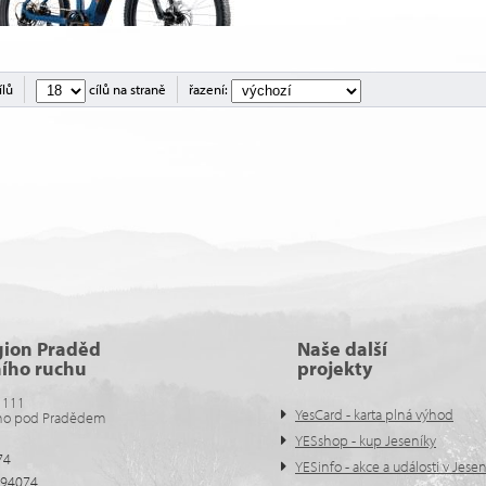
ílů
cílů na straně
řazení:
gion Praděd
Naše další
ního ruchu
projekty
 111
YesCard - karta plná výhod
no pod Pradědem
YESshop - kup Jeseníky
74
YESinfo - akce a události v Jese
594074