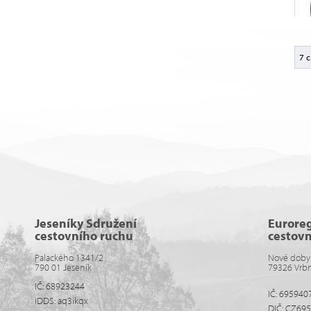
7 c
Jeseníky Sdružení
Eurore
cestovního ruchu
cestov
Palackého 1341/2
Nové doby
790 01 Jeseník
79326 Vrb
IČ: 68923244
IČ: 695940
IDDS: aq3ikqx
DIČ: CZ69