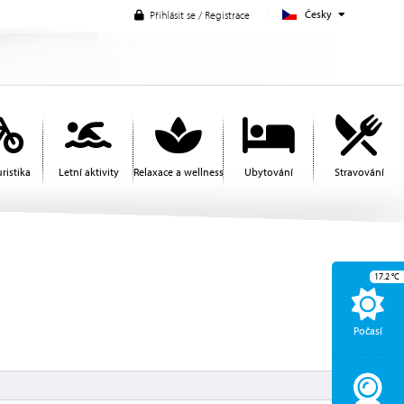
Česky
Přihlásit se / Registrace
ristika
Letní aktivity
Relaxace a wellness
Ubytování
Stravování
17.2
°C
Počasí