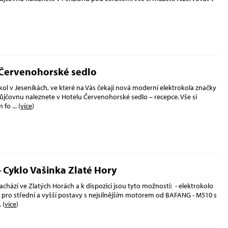
 Červenohorské sedlo
ol v Jeseníkách, ve které na Vás čekají nová moderní elektrokola značky
jčovnu naleznete v Hotelu Červenohorské sedlo – recepce. Vše si
m fo
... (
více
)
- Cyklo Vašinka Zlaté Hory
nachází ve Zlatých Horách a k dispozici jsou tyto možnosti: - elektrokolo
ro střední a vyšší postavy s nejsilnějším motorem od BAFANG - M510 s
. (
více
)