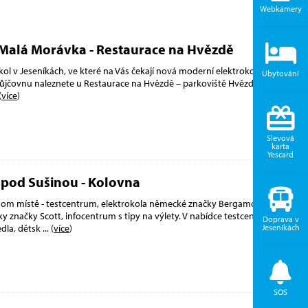
Webkamery
 Malá Morávka - Restaurace na Hvězdě
ol v Jeseníkách, ve které na Vás čekají nová moderní elektrokola značky
Ubytování
jčovnu naleznete u Restaurace na Hvězdě – parkoviště Hvězda. Vše si
(
více
)
Slevová
karta
Yescard
 pod Sušinou - Kolovna
dnom místě - testcentrum, elektrokola německé značky Bergamont,
ky značky Scott, infocentrum s tipy na výlety. V nabídce testcentra
Doprava v
Jeseníkách
edla, dětsk
... (
více
)
SOS