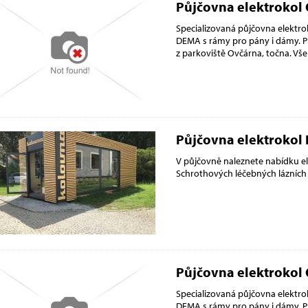
Půjčovna elektrokol 
Specializovaná půjčovna elektrok
DEMA s rámy pro pány i dámy. P
z parkoviště Ovčárna, točna. Vše
Půjčovna elektrokol 
V půjčovně naleznete nabídku e
Schrothových léčebných lázních 
Půjčovna elektrokol
Specializovaná půjčovna elektrok
DEMA s rámy pro pány i dámy. P