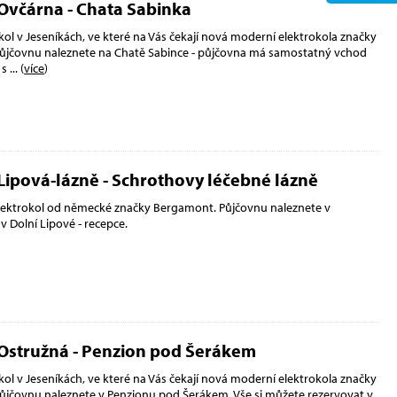
Ovčárna - Chata Sabinka
ol v Jeseníkách, ve které na Vás čekají nová moderní elektrokola značky
ůjčovnu naleznete na Chatě Sabince - půjčovna má samostatný vchod
 s
... (
více
)
Lipová-lázně - Schrothovy léčebné lázně
lektrokol od německé značky Bergamont. Půjčovnu naleznete v
v Dolní Lipové - recepce.
 Ostružná - Penzion pod Šerákem
ol v Jeseníkách, ve které na Vás čekají nová moderní elektrokola značky
ůjčovnu naleznete v Penzionu pod Šerákem. Vše si můžete rezervovat v