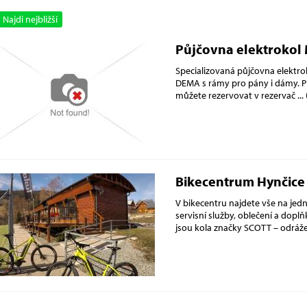
Najdi nejbližší
Půjčovna elektrokol
Specializovaná půjčovna elektrok
DEMA s rámy pro pány i dámy. Pů
můžete rezervovat v rezervač
... 
Bikecentrum Hynčice
V bikecentru najdete vše na je
servisní služby, oblečení a doplň
jsou kola značky SCOTT – odráž