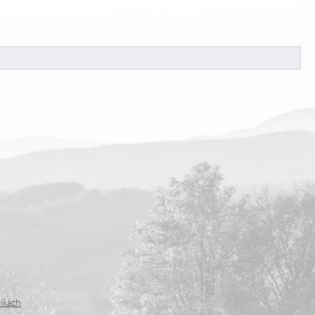
níkách