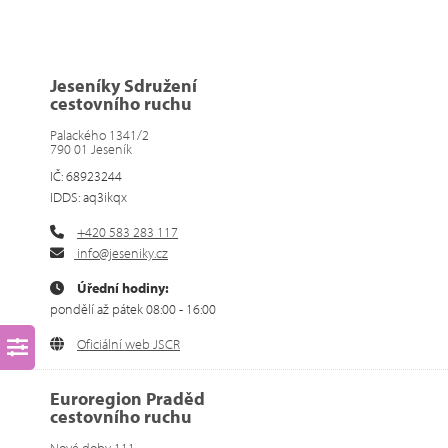
Jeseníky Sdružení
cestovního ruchu
Palackého 1341/2
790 01 Jeseník
IČ: 68923244
IDDS: aq3ikqx
+420 583 283 117
info@jeseniky.cz
Úřední hodiny:
pondělí až pátek 08:00 - 16:00
Oficiální web JSCR
Euroregion Praděd
cestovního ruchu
Nové doby 111