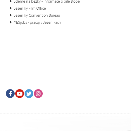
Jdeme na běžky - informace o bíle stopě
Jeseníky Film Office
Jeseníky Convention Bureau
YESjobs - pracuj v Jeseníkách
Facebook
Youtube
Twitter
Instagram