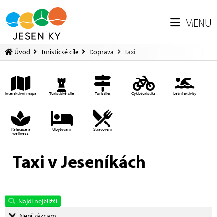
MENU
Úvod
Turistické cíle
Doprava
Taxi
Interaktivní mapa
Turistické cíle
Turistika
Cykloturistika
Letní aktivity
Relaxace a
Ubytování
Stravování
wellness
Taxi v Jeseníkách
Najdi nejbližší
Není záznam