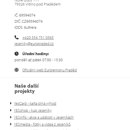
79326 Vrbno pod Pradědem
IČ: 69594074
DIČ: CZ69594074
IDDS: 6u9rera
+420 554 751 0565
jeseniky@europraded.cz
Úřední hodiny:
pondělí až pátek 07:00 - 15:30
Oficiální web Euroregionu Praděd
Naše další
projekty
YesCard - karta plná výhod
YESshop - kup Jeseníky
YESinfo - akce a události v Jeseníkách
YESmedia - fotky a videa z Jeseníků