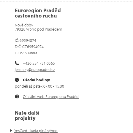
Euroregion Praděd
cestovního ruchu
Nové doby 111
79326 Vrbno pod Pradědem
IČ: 69594074
DIČ: CZ69594074
IDDS: 6u9rera
+420 554 751 0565
jeseniky@europraded.cz
Úřední hodiny:
pondělí až pátek 07:00 - 15:30
Oficiální web Euroregionu Praděd
Naše další
projekty
YesCard - karta plná výhod