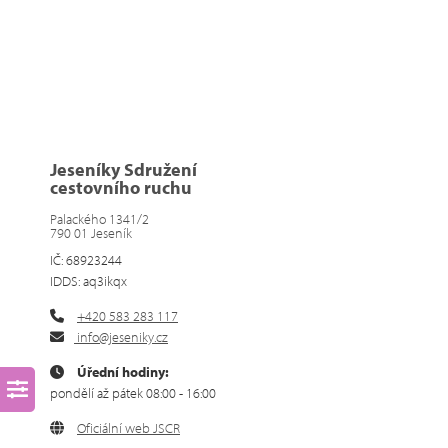
Jeseníky Sdružení
cestovního ruchu
Palackého 1341/2
790 01 Jeseník
IČ: 68923244
IDDS: aq3ikqx
+420 583 283 117
info@jeseniky.cz
Úřední hodiny:
pondělí až pátek 08:00 - 16:00
Oficiální web JSCR