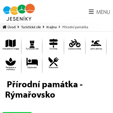
MENU
Úvod
Turistické cíle
Krajina
Přírodní památka
Interaktivní mapa
Turistické cíle
Turistika
Cykloturistika
Letní aktivity
Relaxace a
Ubytování
Stravování
wellness
Přírodní památka -
Rýmařovsko