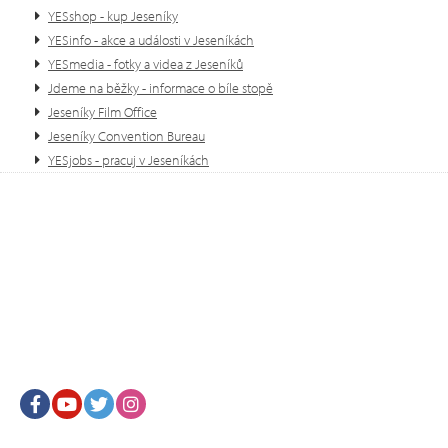
YESshop - kup Jeseníky
YESinfo - akce a události v Jeseníkách
YESmedia - fotky a videa z Jeseníků
Jdeme na běžky - informace o bíle stopě
Jeseníky Film Office
Jeseníky Convention Bureau
YESjobs - pracuj v Jeseníkách
Facebook
Youtube
Twitter
Instagram