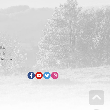
níkách
níků
íle stopě
Facebook
Youtube
Twitter
Instagram