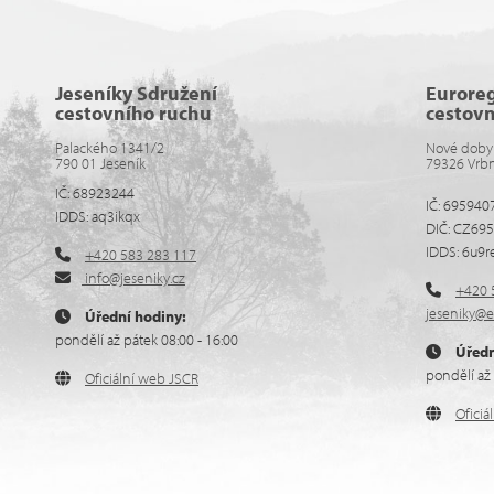
Jeseníky Sdružení
Eurore
cestovního ruchu
cestov
Palackého 1341/2
Nové doby
790 01 Jeseník
79326 Vrb
IČ: 68923244
IČ: 695940
IDDS: aq3ikqx
DIČ: CZ69
IDDS: 6u9r
+420 583 283 117
info@jeseniky.cz
+420 
jeseniky@e
Úřední hodiny:
pondělí až pátek 08:00 - 16:00
Úředn
pondělí až 
Oficiální web JSCR
Ofici