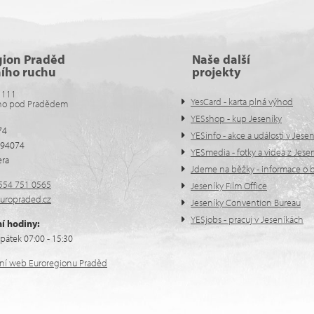
gion Praděd
Naše další
ního ruchu
projekty
 111
YesCard - karta plná výhod
no pod Pradědem
YESshop - kup Jeseníky
74
YESinfo - akce a události v Jese
594074
YESmedia - fotky a videa z Jese
era
Jdeme na běžky - informace o b
554 751 0565
Jeseníky Film Office
uropraded.cz
Jeseníky Convention Bureau
YESjobs - pracuj v Jeseníkách
í hodiny:
pátek 07:00 - 15:30
ální web Euroregionu Praděd