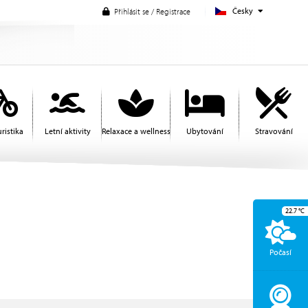
Česky
Přihlásit se / Registrace
ristika
Letní aktivity
Relaxace a wellness
Ubytování
Stravování
22.7
°C
Počasí