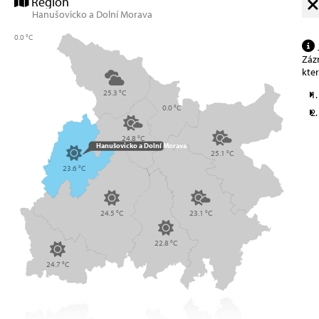
Region
Hanušovicko a Dolní Morava
0.0 °C
Zázn
kte
25.3 °C
0.0 °C
24.8 °C
Hanušovicko a Dolní Morava
25.1 °C
23.6 °C
24.5 °C
23.1 °C
22.8 °C
24.7 °C