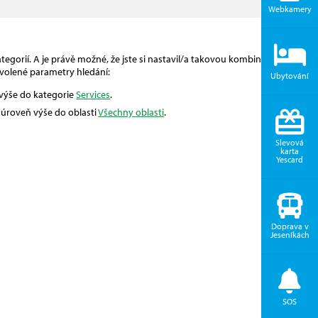
Webkamery
egorií. A je právě možné, že jste si nastavil/a takovou kombinaci, pro
volené parametry hledání:
Ubytování
 výše do kategorie
Services
.
o úroveň výše do oblasti
Všechny oblasti
.
Slevová
karta
Yescard
Doprava v
Jeseníkách
SOS