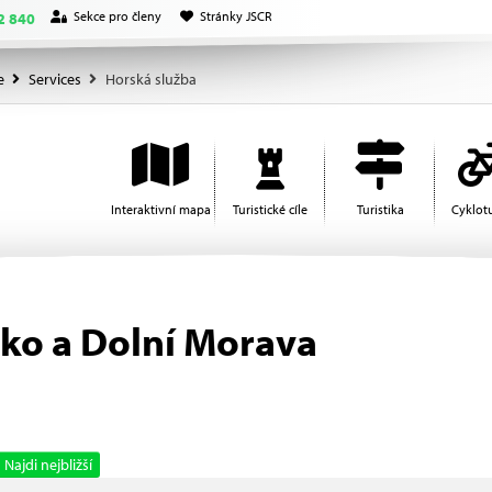
Sekce pro členy
Stránky JSCR
2 840
e
Services
Horská služba
Interaktivní mapa
Turistické cíle
Turistika
Cyklotu
ko a Dolní Morava
Najdi nejbližší