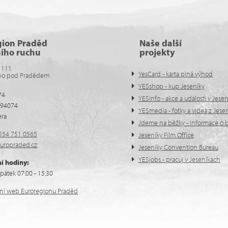
gion Praděd
Naše další
ního ruchu
projekty
 111
YesCard - karta plná výhod
no pod Pradědem
YESshop - kup Jeseníky
74
YESinfo - akce a události v Jese
594074
YESmedia - fotky a videa z Jese
era
Jdeme na běžky - informace o b
554 751 0565
Jeseníky Film Office
uropraded.cz
Jeseníky Convention Bureau
YESjobs - pracuj v Jeseníkách
í hodiny:
pátek 07:00 - 15:30
ální web Euroregionu Praděd