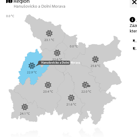
Region
Hanušovicko a Dolní Morava
0.0 °C
Zázn
kte
23.1 °C
0.0 °C
22.6 °C
Hanušovicko a Dolní Morava
25.8 °C
22.9 °C
23.4 °C
22.0 °C
21.6 °C
24.1 °C