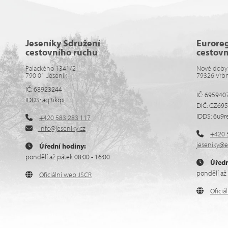
Jeseníky Sdružení
Eurore
cestovního ruchu
cestov
Palackého 1341/2
Nové doby
790 01 Jeseník
79326 Vrb
IČ: 68923244
IČ: 695940
IDDS: aq3ikqx
DIČ: CZ69
IDDS: 6u9r
+420 583 283 117
info@jeseniky.cz
+420 
jeseniky@e
Úřední hodiny:
pondělí až pátek 08:00 - 16:00
Úředn
pondělí až 
Oficiální web JSCR
Ofici