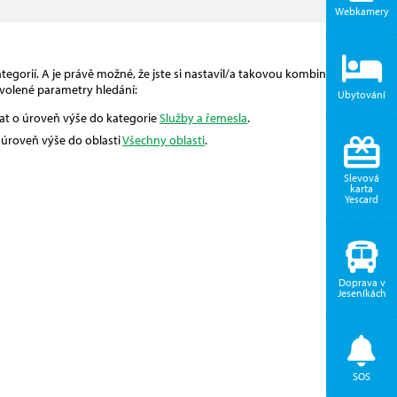
Webkamery
egorií. A je právě možné, že jste si nastavil/a takovou kombinaci, pro
volené parametry hledání:
Ubytování
vat o úroveň výše do kategorie
Služby a řemesla
.
o úroveň výše do oblasti
Všechny oblasti
.
Slevová
karta
Yescard
Doprava v
Jeseníkách
SOS