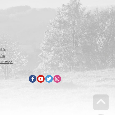
níkách
níků
íle stopě
Facebook
Youtube
Twitter
Instagram