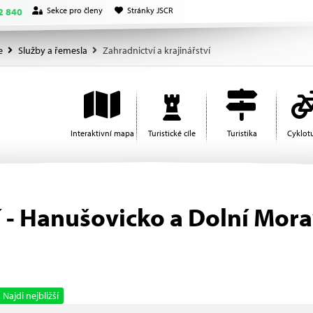
Sekce pro členy
Stránky JSCR
2 840
e
Služby a řemesla
Zahradnictví a krajinářství
Interaktivní mapa
Turistické cíle
Turistika
Cyklotu
í - Hanušovicko a Dolní Mor
Najdi nejbližší