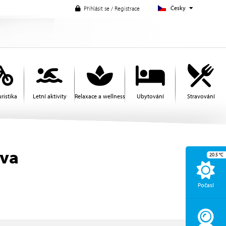
Česky
Přihlásit se / Registrace
ristika
Letní aktivity
Relaxace a wellness
Ubytování
Stravování
ava
20.5
°C
Počasí