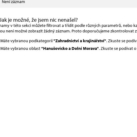
Není záznam
Jak je možné, že jsem nic nenašel?
amy v této sekci můžete filtrovat a třídit podle různých parametrů, nebo kat
rou není možné zobrazit žádný záznam. Proto doporučujeme zkontrolovat z
Máte vybranou podkategorii
"Zahradnictví a krajinářství"
. Zkuste se podí
Máte vybranou oblast
"Hanušovicko a Dolní Morava"
. Zkuste se podívat 