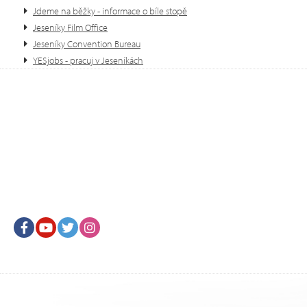
Jdeme na běžky - informace o bíle stopě
Jeseníky Film Office
Jeseníky Convention Bureau
YESjobs - pracuj v Jeseníkách
Facebook
Youtube
Twitter
Instagram