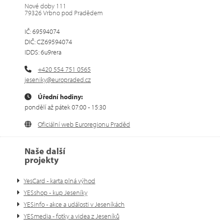
Nové doby 111
79326 Vrbno pod Pradědem
IČ: 69594074
DIČ: CZ69594074
IDDS: 6u9rera
+420 554 751 0565
jeseniky@europraded.cz
Úřední hodiny:
pondělí až pátek 07:00 - 15:30
Oficiální web Euroregionu Praděd
Naše další
projekty
YesCard - karta plná výhod
YESshop - kup Jeseníky
YESinfo - akce a události v Jeseníkách
YESmedia - fotky a videa z Jeseníků