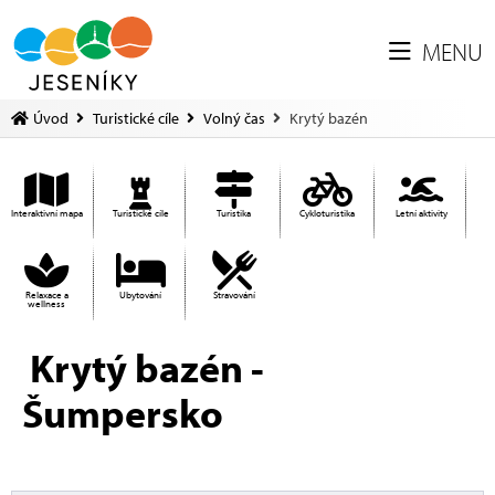
MENU
Úvod
Turistické cíle
Volný čas
Krytý bazén
Interaktivní mapa
Turistické cíle
Turistika
Cykloturistika
Letní aktivity
Relaxace a
Ubytování
Stravování
wellness
Krytý bazén -
Šumpersko