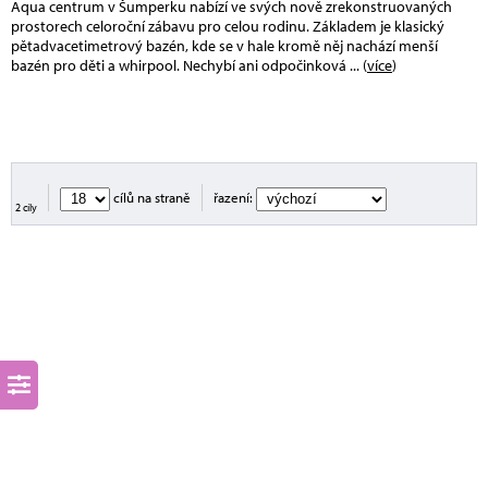
Aqua centrum v Šumperku nabízí ve svých nově zrekonstruovaných
prostorech celoroční zábavu pro celou rodinu. Základem je klasický
pětadvacetimetrový bazén, kde se v hale kromě něj nachází menší
bazén pro děti a whirpool. Nechybí ani odpočinková
... (
více
)
cílů na straně
řazení:
2 cíly