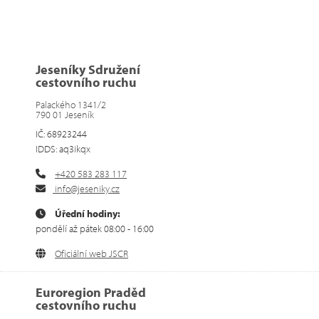
Jeseníky Sdružení
cestovního ruchu
Palackého 1341/2
790 01 Jeseník
IČ: 68923244
IDDS: aq3ikqx
+420 583 283 117
info@jeseniky.cz
Úřední hodiny:
pondělí až pátek 08:00 - 16:00
Oficiální web JSCR
Euroregion Praděd
cestovního ruchu