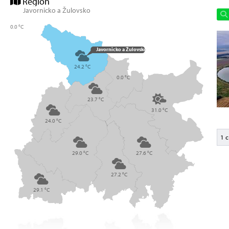
Region
Javornicko a Žulovsko
0.0 °C
Javornicko a Žulovsko
24.2 °C
0.0 °C
23.7 °C
31.0 °C
24.0 °C
1 c
29.0 °C
27.6 °C
27.2 °C
29.1 °C