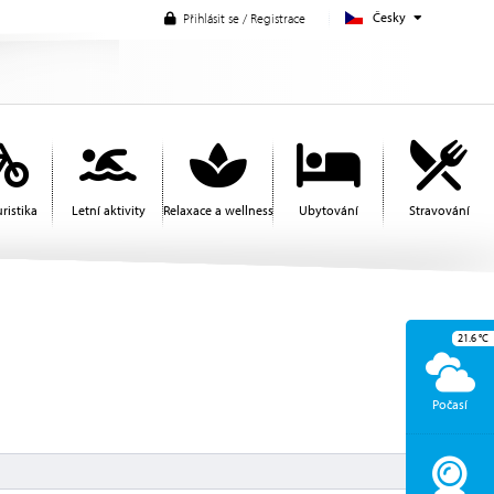
Česky
Přihlásit se / Registrace
ristika
Letní aktivity
Relaxace a wellness
Ubytování
Stravování
21.6
°C
Počasí