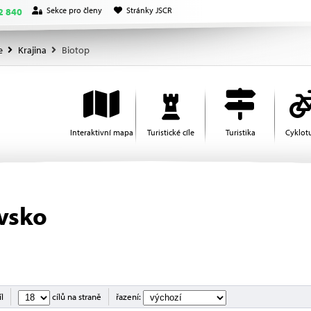
Sekce pro členy
Stránky JSCR
2 840
e
Krajina
Biotop
Interaktivní mapa
Turistické cíle
Turistika
Cyklotu
ovsko
íl
cílů na straně
řazení: