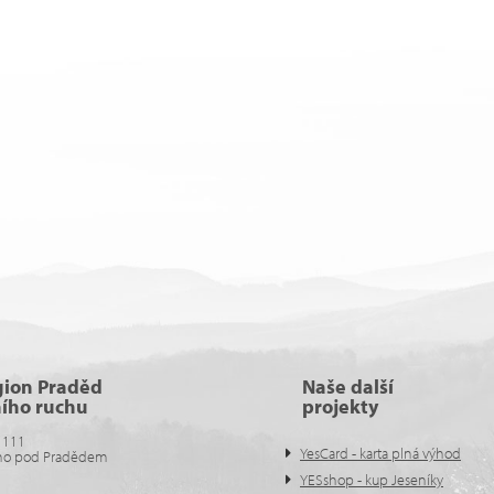
gion Praděd
Naše další
ního ruchu
projekty
 111
YesCard - karta plná výhod
no pod Pradědem
YESshop - kup Jeseníky