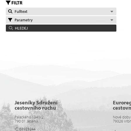
FILTR
Fulltext
Parametry
HLEDEJ
Jeseníky Sdružení
Eurore
cestovního ruchu
cestov
Palackého 1341/2
Nové doby
790 01 Jeseník
79326 Vrb
IČ: 68923244