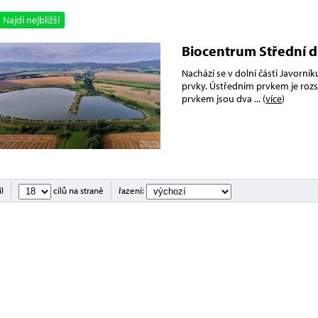
Najdi nejbližší
Biocentrum Střední d
Nachází se v dolní části Javorník
prvky. Ústředním prvkem je rozsá
prvkem jsou dva
... (
více
)
íl
cílů na straně
řazení: