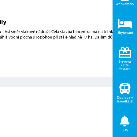
Webkamery
íly
u – Vsi směr vlakové nádraží. Celá stavba biocentra má na tři hlavní
Ubytování
hlá vodní plocha s rozlohou při stálé hladině 17 ha. Dalším důležitým
Slevová
karta
Yescard
Doprava v
Jeseníkách
SOS