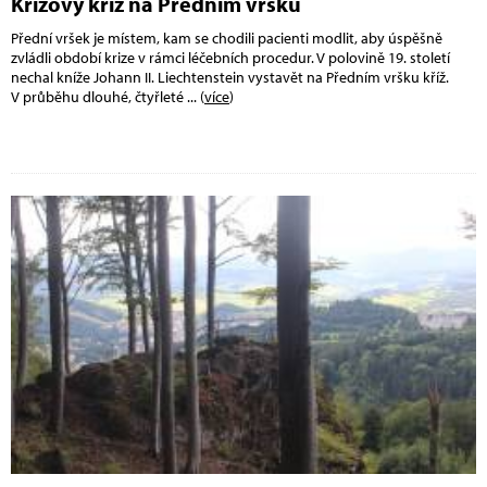
Krizový kříž na Předním vršku
Přední vršek je místem, kam se chodili pacienti modlit, aby úspěšně
zvládli období krize v rámci léčebních procedur. V polovině 19. století
nechal kníže Johann II. Liechtenstein vystavět na Předním vršku kříž.
V průběhu dlouhé, čtyřleté
... (
více
)