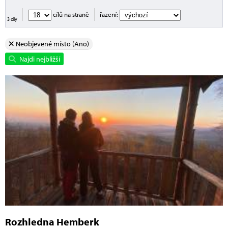
cílů na straně
řazení:
3 cíly
Neobjevené místo (Ano)
Najdi nejbližší
Rozhledna Hemberk