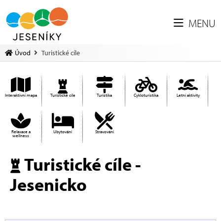
MENU
Úvod
Turistické cíle
Interaktivní mapa
Turistické cíle
Turistika
Cykloturistika
Letní aktivity
Relaxace a
Ubytování
Stravování
wellness
Turistické cíle -
Jesenicko