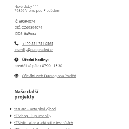
Nové doby 111
79326 Vrbno pod Pradědem
IČ: 69594074
DIČ: CZ69594074
IDDS: 6u9rera
+420 554 751 0565
jeseniky@europraded.cz
Úřední hodiny:
pondělí až pátek 07:00 - 15:30
Oficiální web Euroregionu Praděd
Naše další
projekty
YesCard - karta plná výhod
YESshop - kup Jeseníky
YESinfo - akce a události v Jeseníkách