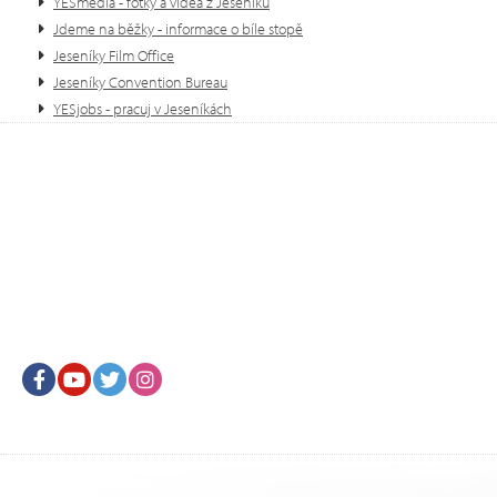
YESmedia - fotky a videa z Jeseníků
Jdeme na běžky - informace o bíle stopě
Jeseníky Film Office
Jeseníky Convention Bureau
YESjobs - pracuj v Jeseníkách
Facebook
Youtube
Twitter
Instagram