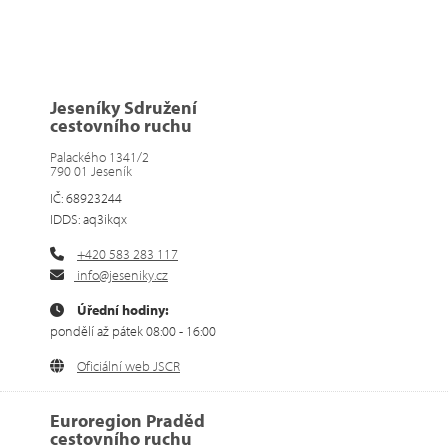
Jeseníky Sdružení
cestovního ruchu
Palackého 1341/2
790 01 Jeseník
IČ: 68923244
IDDS: aq3ikqx
+420 583 283 117
info@jeseniky.cz
Úřední hodiny:
pondělí až pátek 08:00 - 16:00
Oficiální web JSCR
Euroregion Praděd
cestovního ruchu