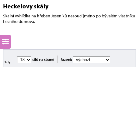
Heckelovy skály
Skalní vyhlídka na hřeben Jeseníků nesoucí jméno po bývalém vlastníku
Lesního domova.
cílů na straně
řazení:
3 cíly