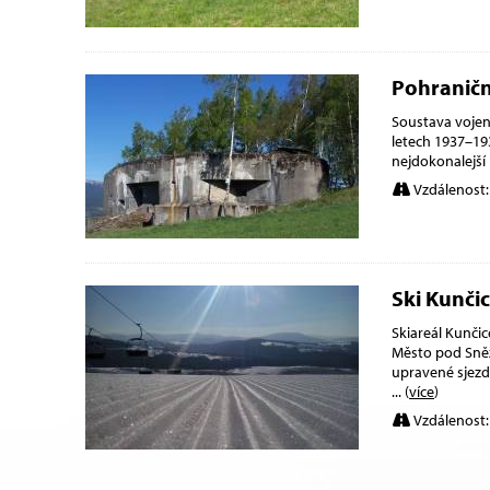
Pohraničn
Soustava vojen
letech 1937–193
nejdokonalejší
Vzdálenost:
Ski Kunči
Skiareál Kunčic
Město pod Sněž
upravené sjezd
... (
více
)
Vzdálenost: