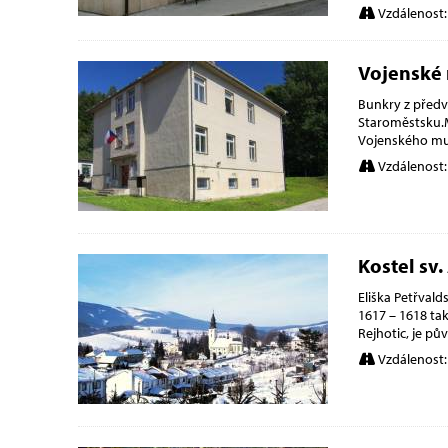
Vzdálenost:
Vojenské
Bunkry z předv
Staroměstsku.M
Vojenského mu
Vzdálenost:
Kostel sv
Eliška Petřvald
1617 – 1618 tak
Rejhotic, je pů
Vzdálenost: