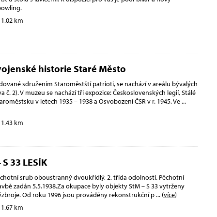
owling.
 1.02 km
jenské historie Staré Město
vané sdružením Staroměstští patrioti, se nachází v areálu bývalých
 č. 2). V muzeu se nachází tři expozice: Československých legií, Stálé
aroměstsku v letech 1935 – 1938 a Osvobození ČSR v r. 1945. Ve
...
 1.43 km
 S 33 LESÍK
hotní srub oboustranný dvoukřídlý, 2. třída odolnosti. Pěchotní
tavbě zadán 5.5.1938.Za okupace byly objekty StM – S 33 vytrženy
 výzbroje. Od roku 1996 jsou prováděny rekonstrukční p
... (
více
)
 1.67 km