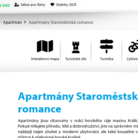
Sekce pro členy
Stránky JSCR
2 840
Apartmán
Apartmány Staroměstská romance
Interaktivní mapa
Turistické cíle
Turistika
Cyklotu
Apartmány Staroměsts
romance
Apartmány jsou situovány v srdci horského ráje masivu Králi
Pokud milujete přírodu, klid a dobrodružství, jste na správném 
nabízejí nejen útulné a moderní ubytování, ale také kouzelné 
přístup k překrásné horské krajině.