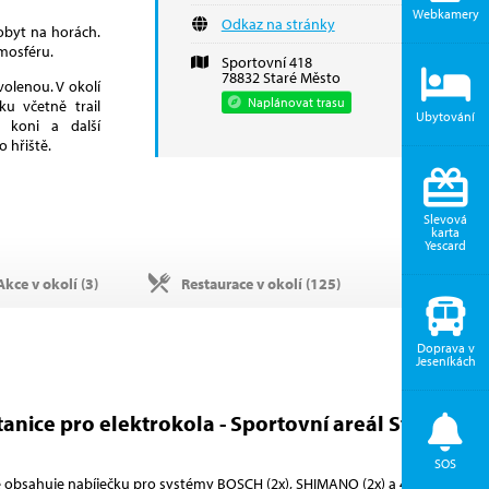
Webkamery
Odkaz na stránky
obyt na horách.
atmosféru.
Sportovní 418
78832 Staré Město
volenou. V okolí
Naplánovat trasu
ku včetně trail
Ubytování
a koni a další
 hřiště.
Slevová
karta
Yescard
kce v okolí (
3
)
Restaurace v okolí (
125
)
Doprava v
Jeseníkách
tanice pro elektrokola - Sportovní areál Staré
SOS
ce obsahuje nabíječku pro systémy BOSCH (2x), SHIMANO (2x) a 4