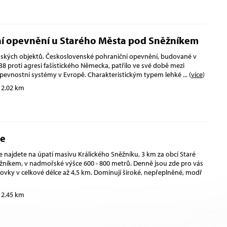
í opevnění u Starého Města pod Sněžníkem
ských objektů. Československé pohraniční opevnění, budované v
8 proti agresi fašistického Německa, patřilo ve své době mezi
 pevnostní systémy v Evropě. Charakteristickým typem lehké
... (
více
)
 2.02 km
ce
e najdete na úpatí masivu Králického Sněžníku, 3 km za obcí Staré
níkem, v nadmořské výšce 600 - 800 metrů. Denně jsou zde pro vás
ovky v celkové délce až 4,5 km. Dominují široké, nepřeplněné, modř
 2.45 km