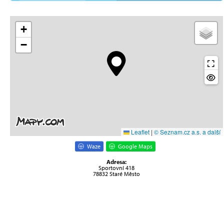
+
−
Leaflet
|
© Seznam.cz a.s. a další
Waze
Google Maps
Adresa:
Sportovní 418
78832 Staré Město