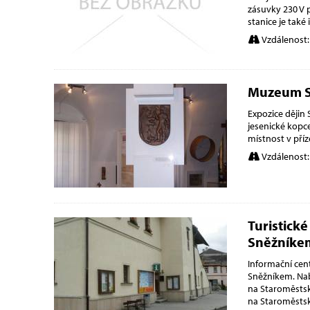
zásuvky 230 V p
stanice je tak
Vzdálenost:
Muzeum S
Expozice dějin 
jesenické kopc
místnost v pří
Vzdálenost:
Turistick
Sněžníke
Informační ce
Sněžníkem. Nab
na Staroměstsk
na Staroměstsk