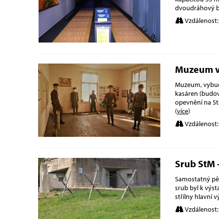
dvoudráhový b
Vzdálenost:
Muzeum vo
Muzeum, vybudo
kasáren (budova
opevnění na St
(
více
)
Vzdálenost:
Srub StM -
Samostatný pěc
srub byl k výs
střílny hlavní
Vzdálenost: