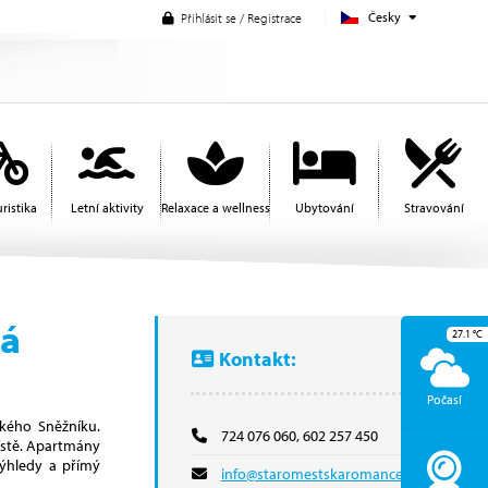
Česky
Přihlásit se / Registrace
ristika
Letní aktivity
Relaxace a wellness
Ubytování
Stravování
ká
27.1
°C
Kontakt:
Počasí
ckého Sněžníku.
724 076 060, 602 257 450
místě. Apartmány
výhledy a přímý
info@staromestskaromance.cz