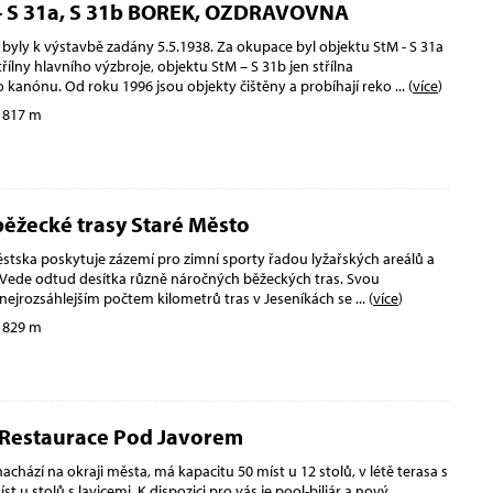
- S 31a, S 31b BOREK, OZDRAVOVNA
 byly k výstavbě zadány 5.5.1938. Za okupace byl objektu StM - S 31a
řílny hlavního výzbroje, objektu StM – S 31b jen střílna
 kanónu. Od roku 1996 jsou objekty čištěny a probíhají reko
... (
více
)
 817 m
běžecké trasy Staré Město
stska poskytuje zázemí pro zimní sporty řadou lyžařských areálů a
 Vede odtud desítka různě náročných běžeckých tras. Svou
 nejrozsáhlejším počtem kilometrů tras v Jeseníkách se
... (
více
)
 829 m
 Restaurace Pod Javorem
achází na okraji města, má kapacitu 50 míst u 12 stolů, v létě terasa s
t u stolů s lavicemi. K dispozici pro vás je pool-biliár a nový