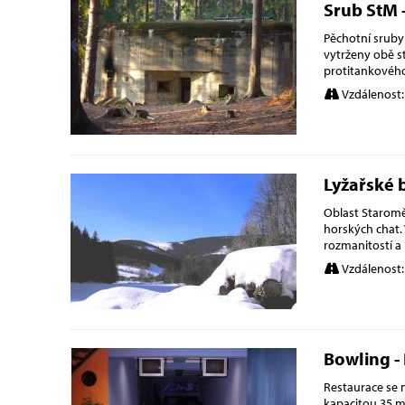
Srub StM 
Pěchotní sruby
vytrženy obě st
protitankového
Vzdálenost:
Lyžařské 
Oblast Staromě
horských chat.
rozmanitostí a
Vzdálenost:
Bowling -
Restaurace se n
kapacitou 35 mís