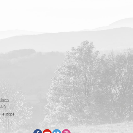
níkách
níků
íle stopě