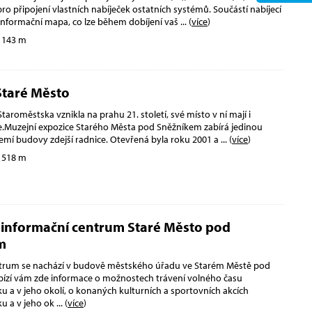
ro připojení vlastních nabíječek ostatních systémů. Součástí nabíjecí
é informační mapa, co lze během dobíjení vaš
... (
více
)
 143 m
taré Město
Staroměstska vznikla na prahu 21. století, své místo v ní mají i
e.Muzejní expozice Starého Města pod Sněžníkem zabírá jedinou
zemí budovy zdejší radnice. Otevřená byla roku 2001 a
... (
více
)
 518 m
é informační centrum Staré Město pod
m
ntrum se nachází v budově městského úřadu ve Starém Městě pod
ízí vám zde informace o možnostech trávení volného času
u a v jeho okolí, o konaných kulturních a sportovních akcích
u a v jeho ok
... (
více
)