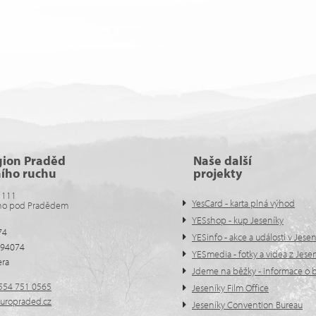
gion Praděd
Naše další
ního ruchu
projekty
 111
YesCard - karta plná výhod
no pod Pradědem
YESshop - kup Jeseníky
74
YESinfo - akce a události v Jese
594074
YESmedia - fotky a videa z Jese
era
Jdeme na běžky - informace o b
554 751 0565
Jeseníky Film Office
uropraded.cz
Jeseníky Convention Bureau