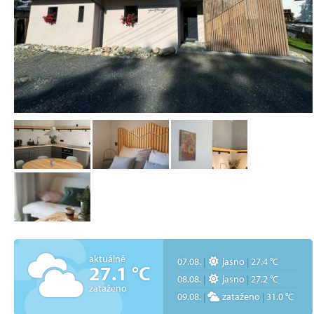
aktuálně
07.08.
|
jasno
|
27.4 °C
27.1 °C
08.08.
|
jasno
|
27.2 °C
zataženo
09.08.
|
zataženo
|
31.0 °C