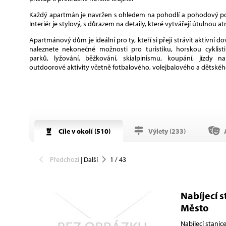
Každý apartmán je navržen s ohledem na pohodlí a pohodový p
Interiér je stylový, s důrazem na detaily, které vytvářejí útulnou 
Apartmánový dům je ideální pro ty, kteří si přejí strávit aktivní do
naleznete nekonečné možnosti pro turistiku, horskou cyklisti
parků, lyžování, běžkování, skialpinismu, koupání, jízdy n
outdoorové aktivity včetně fotbalového, volejbalového a dětského
Cíle v okolí (
510
)
Výlety (
233
)
A
Předchozí
|
Další
1
/
43
Nabíjecí s
Město
Nabíjecí stani