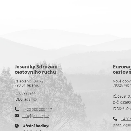
Jeseníky Sdružení
Eurore
cestovního ruchu
cestov
Palackého 1341/2
Nové doby
790 01 Jeseník
79326 Vrb
IČ: 68923244
IČ: 695940
IDDS: aq3ikqx
DIČ: CZ69
IDDS: 6u9r
+420 583 283 117
info@jeseniky.cz
+420 
jeseniky@e
Úřední hodiny: