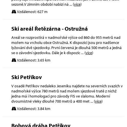
sezoně.V zimním období nabízí ná
... (
více
)
Vzdálenost: 627 m
Ski areál Řetězárna - Ostružná
Areál se rozprostírá v nadmořské výšce od 860 do 955 metrů nad
mořem na vrcholu obce Ostružná. K dispozici jsou pro nadšence
lyžování dvě sjezdovky. První červená je dlouhá 500 metrů a jedná
se o závodní sjezdovku. Dále je k dispozic
... (
více
)
Vzdálenost: 3.65 km
Ski Petříkov
V osadě Petříkov nedaleko Jeseníku najdete na severních svazích v
nadmořské výšce 780 metrů nad mořem sjezdové tratě z nichž
jedna má i homologaci pro závody FIS ve slalomu. Moderní
dvoumístné vleky dlouhé 700 metrů a 400 met
... (
více
)
Vzdálenost: 3.84 km
Bobová dráha Petříkov