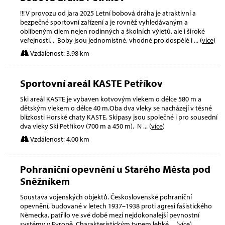
!!! V provozu od jara 2025 Letní bobová dráha je atraktivní a
bezpečné sportovní zařízení a je rovněž vyhledávaným a
oblíbeným cílem nejen rodinných a školních výletů, ale i široké
veřejnosti. . Boby jsou jednomístné, vhodné pro dospělé i
... (
více
)
Vzdálenost: 3.98 km
Sportovní areál KASTE Petříkov
Ski areál KASTE je vybaven kotvovým vlekem o délce 580 m a
dětským vlekem o délce 40 m.Oba dva vleky se nacházejí v těsné
blízkosti Horské chaty KASTE. Skipasy jsou společné i pro sousední
dva vleky Ski Petříkov (700 m a 450 m). N
... (
více
)
Vzdálenost: 4.00 km
Pohraniční opevnění u Starého Města pod
Sněžníkem
Soustava vojenských objektů. Československé pohraniční
opevnění, budované v letech 1937–1938 proti agresi fašistického
Německa, patřilo ve své době mezi nejdokonalejší pevnostní
systémy v Evropě. Charakteristickým typem lehké
... (
více
)