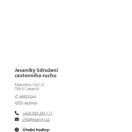
Jeseníky Sdružení
cestovního ruchu
Palackého 1341/2
790 01 Jeseník
IČ: 68923244
IDDS: aq3ikqx
+420 583 283 117
info@jeseniky.cz
Úřední hodiny: