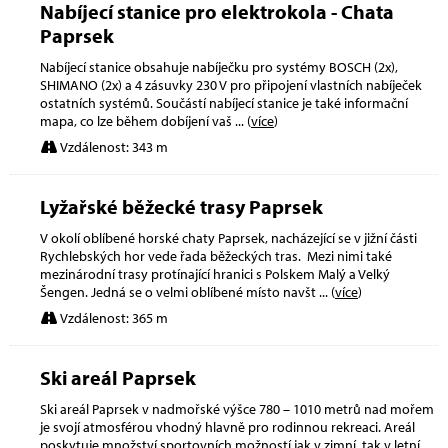
Nabíjecí stanice pro elektrokola - Chata
Paprsek
Nabíjecí stanice obsahuje nabíječku pro systémy BOSCH (2x),
SHIMANO (2x) a 4 zásuvky 230 V pro připojení vlastních nabíječek
ostatních systémů. Součástí nabíjecí stanice je také informační
mapa, co lze během dobíjení vaš
... (
více
)
Vzdálenost: 343 m
Lyžařské běžecké trasy Paprsek
V okolí oblíbené horské chaty Paprsek, nacházející se v jižní části
Rychlebských hor vede řada běžeckých tras. Mezi nimi také
mezinárodní trasy protínající hranici s Polskem Malý a Velký
Šengen. Jedná se o velmi oblíbené místo navšt
... (
více
)
Vzdálenost: 365 m
Ski areál Paprsek
Ski areál Paprsek v nadmořské výšce 780 – 1010 metrů nad mořem
je svojí atmosférou vhodný hlavně pro rodinnou rekreaci. Areál
poskytuje množství sportovních možností jak v zimní, tak v letní