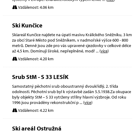
Vzdálenost: 4.06 km
Ski Kunčice
Skiareál Kunčice najdete na úpatí masivu Králického Sněžníku, 3 km
za obcí Staré Město pod Sněžníkem, v nadmořské výšce 600 - 800
metrů. Denně jsou zde pro vás upravené sjezdovky v celkové délce
až 4,5 km. Dominují široké, nepřeplněné, modř
... (
více
)
Vzdálenost: 4.20 km
Srub StM - S 33 LESÍK
Samostatný pěchotní srub oboustranný dvoukřídlý, 2. třída
odolnosti. Pěchotní srub byl k výstavbě zadán 5.5.1938.Za okupace
byly objekty StM – S 33 vytrženy střílny hlavní výzbroje. Od roku
1996 jsou prováděny rekonstrukční p
... (
více
)
Vzdálenost: 4.22 km
Ski areál Ostružná