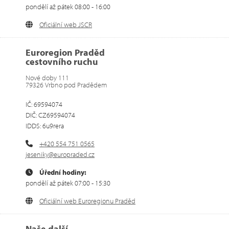
pondělí až pátek 08:00 - 16:00
Oficiální web JSCR
Euroregion Praděd
cestovního ruchu
Nové doby 111
79326 Vrbno pod Pradědem
IČ: 69594074
DIČ: CZ69594074
IDDS: 6u9rera
+420 554 751 0565
jeseniky@europraded.cz
Úřední hodiny:
pondělí až pátek 07:00 - 15:30
Oficiální web Euroregionu Praděd
Naše další