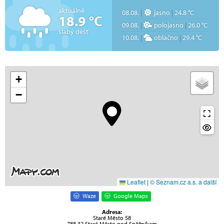
aktuálně
08.08.
|
jasno
|
24.8 °C
18.9 °C
09.08.
|
polojasno
|
26.0 °C
slabý déšť
10.08.
|
oblačno
|
29.4 °C
+
−
Leaflet
|
© Seznam.cz a.s. a další
Waze
Google Maps
Adresa:
Staré Město 58
788 32 Staré Město pod Sněžníkem