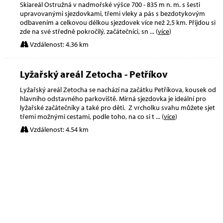
Skiareál Ostružná v nadmořské výšce 700 - 835 m n. m. s šesti
upravovanými sjezdovkami, třemi vleky a pás s bezdotykovým
odbavením a celkovou délkou sjezdovek více než 2,5 km. Přijdou si
zde na své středně pokročilý, začátečníci, sn
... (
více
)
Vzdálenost: 4.36 km
Lyžařský areál Zetocha - Petříkov
Lyžařský areál Zetocha se nachází na začátku Petříkova, kousek od
hlavního odstavného parkoviště. Mírná sjezdovka je ideální pro
lyžařské začátečníky a také pro děti. Z vrcholku svahu můžete sjet
třemi možnými cestami, podle toho, na co si t
... (
více
)
Vzdálenost: 4.54 km