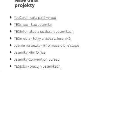
projekty
YesCard - karta plná výhod
YESshop - kup Jeseníky
YESinfo - akce a události v Jeseníkách
YESmedia - fotky a videa z Jeseníků
Jdeme na běžky - informace o bíle stopě
Jeseníky Film Office
Jeseníky Convention Bureau
YESjobs - pracuj v Jeseníkách