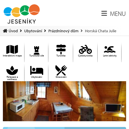
MENU
Úvod
Ubytování
Prázdninový dům
Horská Chata Julie
Interaktivní mapa
Turistické cíle
Turistika
Cykloturistika
Letní aktivity
Relaxace a
Ubytování
Stravování
wellness