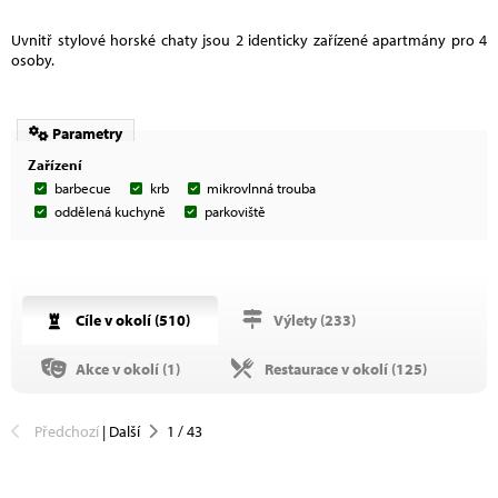
Uvnitř stylové horské chaty jsou 2 identicky zařízené apartmány pro 4
osoby.
Parametry
Zařízení
barbecue
krb
mikrovlnná trouba
oddělená kuchyně
parkoviště
Cíle v okolí (
510
)
Výlety (
233
)
Akce v okolí (
1
)
Restaurace v okolí (
125
)
Předchozí
|
Další
1
/
43