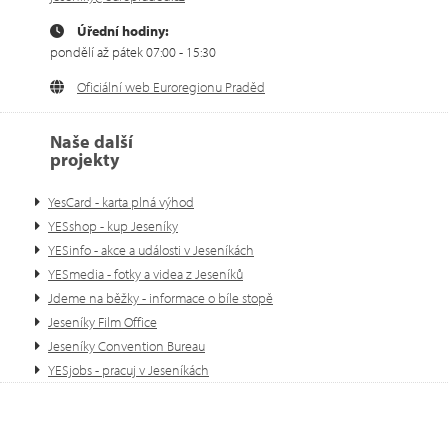
Úřední hodiny:
pondělí až pátek 07:00 - 15:30
Oficiální web Euroregionu Praděd
Naše další
projekty
YesCard - karta plná výhod
YESshop - kup Jeseníky
YESinfo - akce a události v Jeseníkách
YESmedia - fotky a videa z Jeseníků
Jdeme na běžky - informace o bíle stopě
Jeseníky Film Office
Jeseníky Convention Bureau
YESjobs - pracuj v Jeseníkách