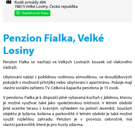
Rudé armády 494
78815 Velké Losiny, Česká republika
Naplánovat trasu
Penzion Fialka, Velké
Losiny
Penzion Fialka se nachází ve Velkých Losinách kousek od vlakového
nádraží.
Ubytování nabízí s poklidnou rodinnou atmosférou, ve dvoulůžkových
pokojích s možností přistýlky nebo ubytování v apartmánu. Pokoje mají
vlastní sociální zařízení, TV. Celková kapacita penzionu je 15 osob.
V penzionu Fialka je k dispozici plně vybavená kuchyň s jídelnou, kterou
je možné využívat také jako společenskou místnost. V letním období
jistě oceníte terasu s krásným výhledem na pohoří Jeseníků. Součástí
objektu je lyžárna, kolárna a parkoviště. V letním období je také možné
využít rozlehlou zahradu. Penzion je v provozu celoročně, má
vlastní parkoviště, které je pro hosty zdarma.