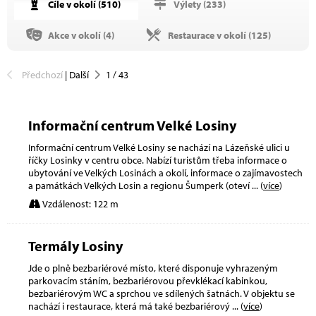
Cíle v okolí (
510
)
Výlety (
233
)
Akce v okolí (
4
)
Restaurace v okolí (
125
)
Předchozí
|
Další
1
/
43
Informační centrum Velké Losiny
Informační centrum Velké Losiny se nachází na Lázeňské ulici u
říčky Losinky v centru obce. Nabízí turistům třeba informace o
ubytování ve Velkých Losinách a okolí, informace o zajímavostech
a památkách Velkých Losin a regionu Šumperk (oteví
... (
více
)
Vzdálenost: 122 m
Termály Losiny
Jde o plně bezbariérové místo, které disponuje vyhrazeným
parkovacím stáním, bezbariérovou převklékací kabinkou,
bezbariérovým WC a sprchou ve sdílených šatnách. V objektu se
nachází i restaurace, která má také bezbariérový
... (
více
)