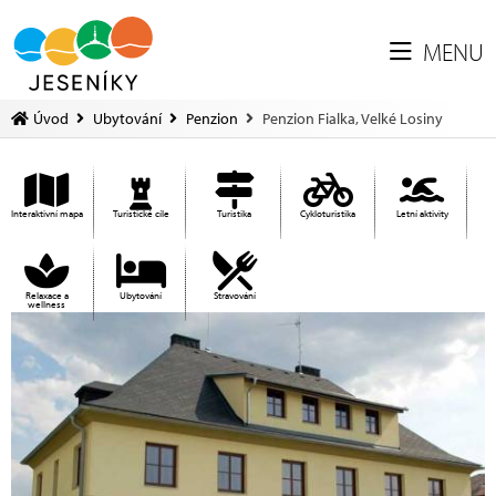
MENU
Úvod
Ubytování
Penzion
Penzion Fialka, Velké Losiny
Interaktivní mapa
Turistické cíle
Turistika
Cykloturistika
Letní aktivity
Relaxace a
Ubytování
Stravování
wellness