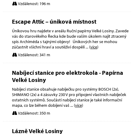
Vzdálenost: 196 m
Escape Attic – úniková místnost
Únikovou hru najdete v areálu Ruční papírny Velké Losiny. Zavede
vás do starověkého Řecka kde bude vaším úkolem najít ztracený
spis Archiméda s tajnými objevy! Únikových her se mohou
zúčastnit všichni hraví a soutěživí dospělí
... (
více
)
Vzdálenost: 341 m
Nabíjecí stanice pro elektrokola - Papírna
Velké Losiny
Nabíjecí stanice obsahuje nabíječku pro systémy BOSCH (2x),
SHIMANO (2x) a 4 zásuvky 230 V pro připojení vlastních nabíječek
ostatních systémů. Součástí nabíjecí stanice je také informační
mapa, co lze během dobíjení vaš
... (
více
)
Vzdálenost: 350 m
Lázně Velké Losiny