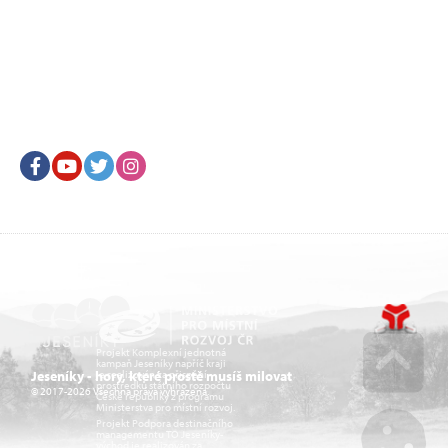
Facebook
Youtube
Twitter
Instagram
Projekt Komplexní jednotná
kampaň Jeseníky napříč kraji
je realizován za přispění
Jeseníky - hory, které prostě musíš milovat
prostředků státního rozpočtu
© 2017-2026 Všechna práva vyhrazena.
České republiky z programu
Go u
Ministerstva pro místní rozvoj.
Projekt Podpora destinačního
managementu TO Jeseníky-
východ je realizován za