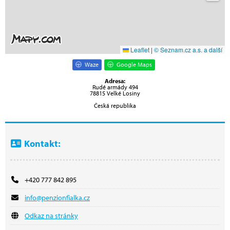
Leaflet
|
© Seznam.cz a.s. a další
Waze
Google Maps
Adresa:
Rudé armády 494
78815 Velké Losiny
Česká republika
Kontakt:
+420 777 842 895
info@penzionfialka.cz
Odkaz na stránky