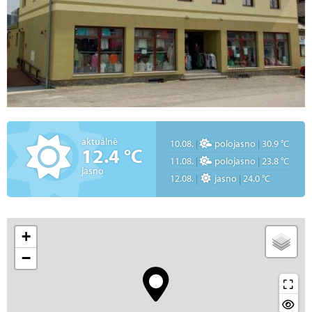
aktuálně
10.08.
|
polojasno
|
30.9 °C
12.4 °C
11.08.
|
polojasno
|
23.8 °C
jasno
12.08.
|
jasno
|
24.0 °C
+
−