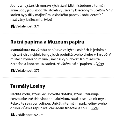
Jedny z nejstarších moravských lázní. Místní studené a termální
sirné vody jsou již od 16. století využívány k léčebným účelům. V 17.
století byly díky majitelům losinského panství, rodu Žerotínů,
nazývány knížecími
... (
více
)
Vzdálenost: 371 m
Ruční papírna a Muzeum papíru
Manufaktura na výrobu papíru ve Velkých Losinách je jedním z
nejstarších a nejdéle fungujících podniků svého druhu v Evropě. V
místech bývalého mlýna ji nechal vybudovat Jan mladší ze
Žerotína a koncem 16. století. Návštěva ruční papíren
... (
více
)
Vzdálenost: 375 m
Termály Losiny
Nechte vodu, ať Vás léčí. Dovolte doteku, ať Vás uzdravuje.
Povzbuďte své tělo vhodnou aktivitou. Naučte se uvolnit mysl.
Relaxujte se svou rodinou. Unikátní termální park, jediný svého
druhu v České republice. Základem filozofie je sou
... (
více
)
Vzdálenost: 523 m