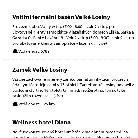
Vnitřní termální bazén Velké Losiny
Provozní doba: Volný vstup (7:00 - 8:00) - volný vstup pro
ubytované klienty samoplátce v lázeňských domech Eliška, Šárka a
Gazárka Cvičení v bazénu (8... Volný vstup (7:00 - 8:00) - volný vstup
pro ubytované klienty samoplátce v lázeňsk
... (
více
)
Vzdálenost: 578 m
Zámek Velké Losiny
Vzácně zachované interiéry zámku pamatují inkviziční procesy s
údajnými čarodějnicemi v 17. století. Zámek Velké Losiny postavil v
poslední čtvrtině 16. století Jan mladší ze Žerotína. Ten se také
zasloužil o rozvoj zd
... (
více
)
Vzdálenost: 1.25 km
Wellness hotel Diana
Nově zrekonstruovaný hotel umístěn v malebném prostředí na
lázeňském vrchu (600m.n.m.) s překrásným výhledem na hřebeny