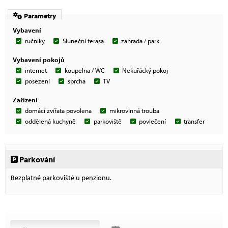
Parametry
Vybavení
ručníky
Sluneční terasa
zahrada / park
Vybavení pokojů
internet
koupelna / WC
Nekuřácký pokoj
posezení
sprcha
TV
Zařízení
domácí zvířata povolena
mikrovlnná trouba
oddělená kuchyně
parkoviště
povlečení
transfer
Parkování
Bezplatné parkoviště u penzionu.