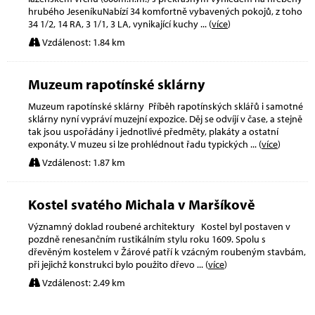
hrubého JeseníkuNabízí 34 komfortně vybavených pokojů, z toho
34 1/2, 14 RA, 3 1/1, 3 LA, vynikající kuchy
... (
více
)
Vzdálenost: 1.84 km
Muzeum rapotínské sklárny
Muzeum rapotínské sklárny Příběh rapotínských sklářů i samotné
sklárny nyní vypráví muzejní expozice. Děj se odvíjí v čase, a stejně
tak jsou uspořádány i jednotlivé předměty, plakáty a ostatní
exponáty. V muzeu si lze prohlédnout řadu typických
... (
více
)
Vzdálenost: 1.87 km
Kostel svatého Michala v Maršíkově
Významný doklad roubené architektury Kostel byl postaven v
pozdně renesančním rustikálním stylu roku 1609. Spolu s
dřevěným kostelem v Žárové patří k vzácným roubeným stavbám,
při jejichž konstrukci bylo použito dřevo
... (
více
)
Vzdálenost: 2.49 km