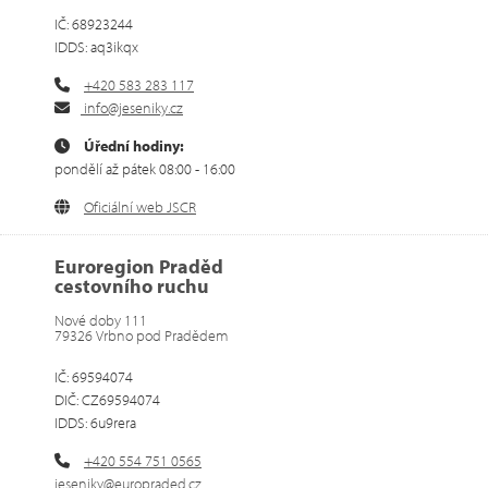
IČ: 68923244
IDDS: aq3ikqx
+420 583 283 117
info@jeseniky.cz
Úřední hodiny:
pondělí až pátek 08:00 - 16:00
Oficiální web JSCR
Euroregion Praděd
cestovního ruchu
Nové doby 111
79326 Vrbno pod Pradědem
IČ: 69594074
DIČ: CZ69594074
IDDS: 6u9rera
+420 554 751 0565
jeseniky@europraded.cz