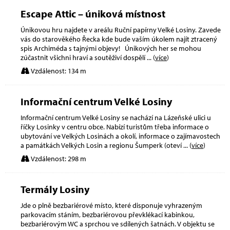
Escape Attic – úniková místnost
Únikovou hru najdete v areálu Ruční papírny Velké Losiny. Zavede
vás do starověkého Řecka kde bude vaším úkolem najít ztracený
spis Archiméda s tajnými objevy! Únikových her se mohou
zúčastnit všichni hraví a soutěživí dospělí
... (
více
)
Vzdálenost: 134 m
Informační centrum Velké Losiny
Informační centrum Velké Losiny se nachází na Lázeňské ulici u
říčky Losinky v centru obce. Nabízí turistům třeba informace o
ubytování ve Velkých Losinách a okolí, informace o zajímavostech
a památkách Velkých Losin a regionu Šumperk (oteví
... (
více
)
Vzdálenost: 298 m
Termály Losiny
Jde o plně bezbariérové místo, které disponuje vyhrazeným
parkovacím stáním, bezbariérovou převklékací kabinkou,
bezbariérovým WC a sprchou ve sdílených šatnách. V objektu se