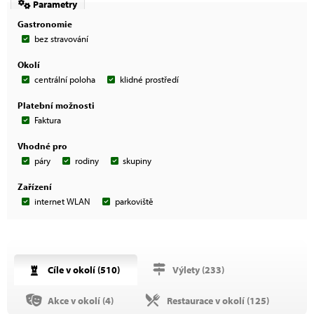
Parametry
Gastronomie
bez stravování
Okolí
centrální poloha
klidné prostředí
Platební možnosti
Faktura
Vhodné pro
páry
rodiny
skupiny
Zařízení
internet WLAN
parkoviště
Cíle v okolí (
510
)
Výlety (
233
)
Akce v okolí (
4
)
Restaurace v okolí (
125
)