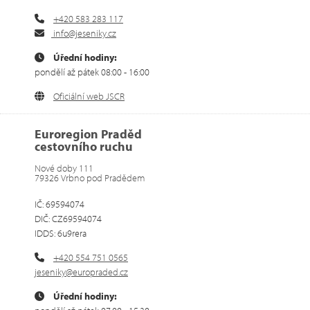
+420 583 283 117
info@jeseniky.cz
Úřední hodiny:
pondělí až pátek 08:00 - 16:00
Oficiální web JSCR
Euroregion Praděd
cestovního ruchu
Nové doby 111
79326 Vrbno pod Pradědem
IČ: 69594074
DIČ: CZ69594074
IDDS: 6u9rera
+420 554 751 0565
jeseniky@europraded.cz
Úřední hodiny: