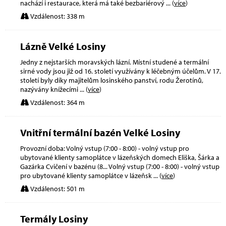
nachází i restaurace, která má také bezbariérový
... (
více
)
Vzdálenost: 338 m
Lázně Velké Losiny
Jedny z nejstarších moravských lázní. Místní studené a termální
sirné vody jsou již od 16. století využívány k léčebným účelům. V 17.
století byly díky majitelům losinského panství, rodu Žerotínů,
nazývány knížecími
... (
více
)
Vzdálenost: 364 m
Vnitřní termální bazén Velké Losiny
Provozní doba: Volný vstup (7:00 - 8:00) - volný vstup pro
ubytované klienty samoplátce v lázeňských domech Eliška, Šárka a
Gazárka Cvičení v bazénu (8... Volný vstup (7:00 - 8:00) - volný vstup
pro ubytované klienty samoplátce v lázeňsk
... (
více
)
Vzdálenost: 501 m
Termály Losiny