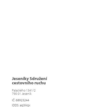
Jeseníky Sdružení
cestovního ruchu
Palackého 1341/2
790 01 Jeseník
IČ: 68923244
IDDS: aq3ikqx