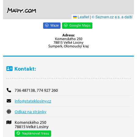
Leaflet
|
© Seznam.cz a.s. a další
Waze
Google Maps
Adresa:
Komenského 250
78815 Velké Losiny
Šumperk, Olomoucký kraj
Kontakt:
736 487138, 774 927 260
info@stateklosiny.cz
Odkaz na stránky
Komenského 250
78815 Velké Losiny
Naplánovat trasu