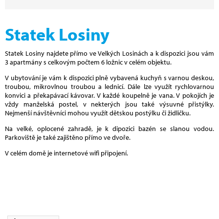
Statek Losiny
Statek Losiny najdete přímo ve Velkých Losinách a k dispozici jsou vám
3 apartmány s celkovým počtem 6 ložnic v celém objektu.
V ubytování je vám k dispozici plně vybavená kuchyň s varnou deskou,
troubou, mikrovlnou troubou a lednicí. Dále lze využít rychlovarnou
konvici a překapávací kávovar. V každé koupelně je vana. V pokojích je
vždy manželská postel, v nekterých jsou také výsuvné přistýlky.
Nejmenší návštěvníci mohou využít dětskou postýlku či židličku.
Na velké, oplocené zahradě, je k dipozici bazén se slanou vodou.
Parkoviště je také zajištěno přímo ve dvoře.
V celém domě je internetové wifi připojení.