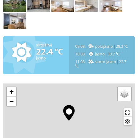
aktuálně
09.08.
|
polojasno
|
28.3 °C
22.4 °C
10.08.
|
jasno
|
30.7 °C
jasno
11.08.
|
skoro jasno
|
22.7
°C
+
−