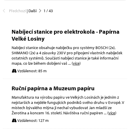
Předchozí
|
Další
1
/
43
Nabíjecí stanice pro elektrokola - Papírna
Velké Losiny
Nabíjecí stanice obsahuje nabíječku pro systémy BOSCH (2x),
SHIMANO (2x) a 4 zásuvky 230 V pro připojení vlastních nabíječek
ostatních systémů. Součástí nabíjecí stanice je také informační
mapa, co lze během dobíjení vaš
... (
více
)
Vzdálenost: 85 m
Ruční papírna a Muzeum papíru
Manufaktura na výrobu papíru ve Velkých Losinách je jedním z
nejstarších a nejdéle fungujících podniků svého druhu v Evropě. V
místech bývalého mlýna ji nechal vybudovat Jan mladší ze
Žerotína a koncem 16. století. Návštěva ruční papíren
... (
více
)
Vzdálenost: 127 m