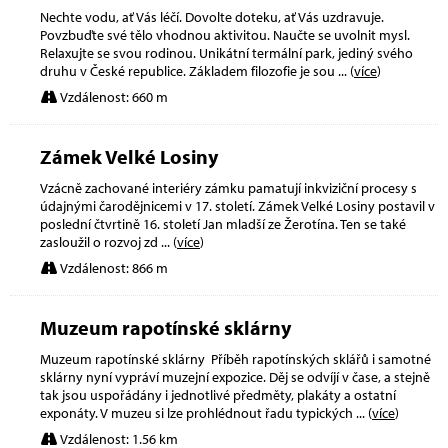
Nechte vodu, ať Vás léčí. Dovolte doteku, ať Vás uzdravuje.
Povzbuďte své tělo vhodnou aktivitou. Naučte se uvolnit mysl.
Relaxujte se svou rodinou. Unikátní termální park, jediný svého
druhu v České republice. Základem filozofie je sou
... (
více
)
Vzdálenost: 660 m
Zámek Velké Losiny
Vzácně zachované interiéry zámku pamatují inkviziční procesy s
údajnými čarodějnicemi v 17. století. Zámek Velké Losiny postavil v
poslední čtvrtině 16. století Jan mladší ze Žerotína. Ten se také
zasloužil o rozvoj zd
... (
více
)
Vzdálenost: 866 m
Muzeum rapotínské sklárny
Muzeum rapotínské sklárny Příběh rapotínských sklářů i samotné
sklárny nyní vypráví muzejní expozice. Děj se odvíjí v čase, a stejně
tak jsou uspořádány i jednotlivé předměty, plakáty a ostatní
exponáty. V muzeu si lze prohlédnout řadu typických
... (
více
)
Vzdálenost: 1.56 km