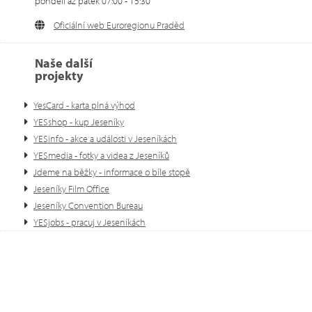
pondělí až pátek 07:00 - 15:30
Oficiální web Euroregionu Praděd
Naše další
projekty
YesCard - karta plná výhod
YESshop - kup Jeseníky
YESinfo - akce a události v Jeseníkách
YESmedia - fotky a videa z Jeseníků
Jdeme na běžky - informace o bíle stopě
Jeseníky Film Office
Jeseníky Convention Bureau
YESjobs - pracuj v Jeseníkách