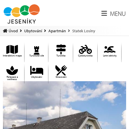
MENU
Úvod
Ubytování
Apartmán
Statek Losiny
Interaktivní mapa
Turistické cíle
Turistika
Cykloturistika
Letní aktivity
Relaxace a
Ubytování
Stravování
wellness