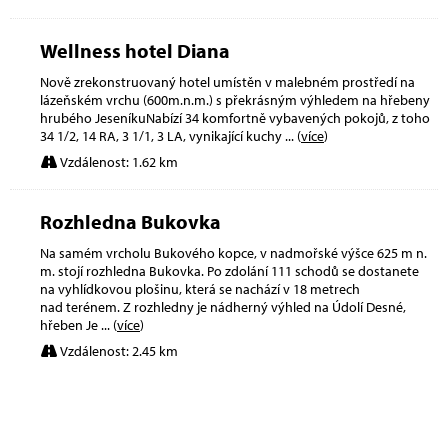
Wellness hotel Diana
Nově zrekonstruovaný hotel umístěn v malebném prostředí na
lázeňském vrchu (600m.n.m.) s překrásným výhledem na hřebeny
hrubého JeseníkuNabízí 34 komfortně vybavených pokojů, z toho
34 1/2, 14 RA, 3 1/1, 3 LA, vynikající kuchy
... (
více
)
Vzdálenost: 1.62 km
Rozhledna Bukovka
Na samém vrcholu Bukového kopce, v nadmořské výšce 625 m n.
m. stojí rozhledna Bukovka. Po zdolání 111 schodů se dostanete
na vyhlídkovou plošinu, která se nachází v 18 metrech
nad terénem. Z rozhledny je nádherný výhled na Údolí Desné,
hřeben Je
... (
více
)
Vzdálenost: 2.45 km