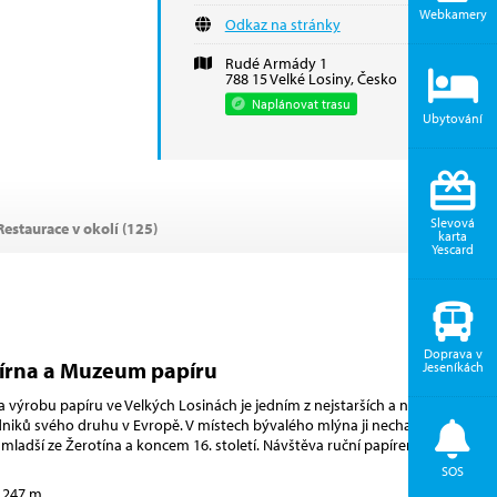
Webkamery
Odkaz na stránky
Rudé Armády 1
788 15 Velké Losiny, Česko
Naplánovat trasu
Ubytování
Slevová
estaurace v okolí (
125
)
karta
Yescard
Doprava v
írna a Muzeum papíru
Jeseníkách
 výrobu papíru ve Velkých Losinách je jedním z nejstarších a nejdéle
dniků svého druhu v Evropě. V místech bývalého mlýna ji nechal
mladší ze Žerotína a koncem 16. století. Návštěva ruční papíren
...
SOS
 247 m