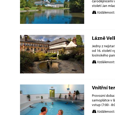
čarodějnicemi v
století Jan mla
Vzdálenost:
Lázně Vel
Jedny z nejstar
od 16. století 
losinského pan
Vzdálenost:
Vnitřní t
Provozní doba: 
samoplátce v lá
vstup (7:00 - 8
Vzdálenost: