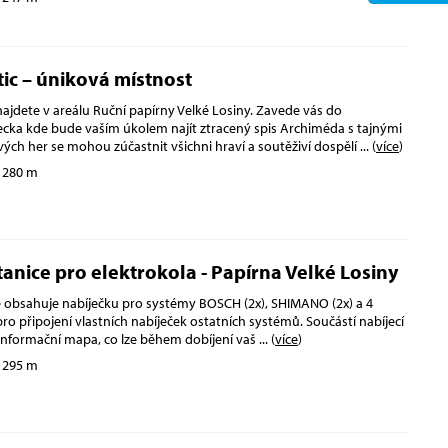
tic – úniková místnost
ajdete v areálu Ruční papírny Velké Losiny. Zavede vás do
cka kde bude vaším úkolem najít ztracený spis Archiméda s tajnými
ých her se mohou zúčastnit všichni hraví a soutěživí dospělí
... (
více
)
 280 m
tanice pro elektrokola - Papírna Velké Losiny
ce obsahuje nabíječku pro systémy BOSCH (2x), SHIMANO (2x) a 4
ro připojení vlastních nabíječek ostatních systémů. Součástí nabíjecí
é informační mapa, co lze během dobíjení vaš
... (
více
)
 295 m