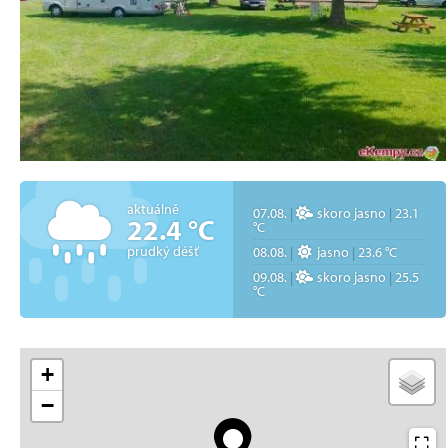
aktuálně
07.08.
|
skoro jasno
|
23.1
22.4 °C
°C
prudký déšť
08.08.
|
jasno
|
23.6 °C
09.08.
|
skoro jasno
|
25.5
°C
+
−