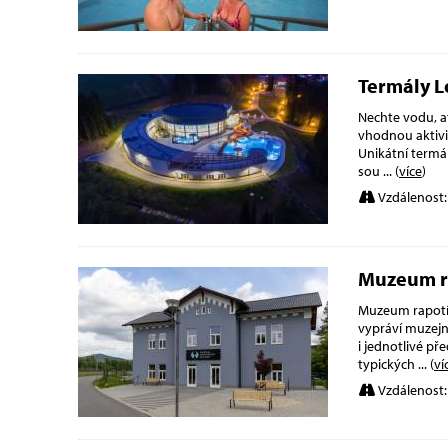
Termály L
Nechte vodu, ať
vhodnou aktivit
Unikátní termál
sou
... (
více
)
Vzdálenost:
Muzeum r
Muzeum rapotín
vypráví muzejní
i jednotlivé př
typických
... (
ví
Vzdálenost: