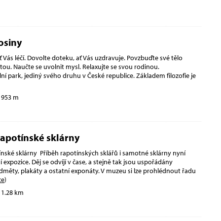
osiny
 Vás léčí. Dovolte doteku, ať Vás uzdravuje. Povzbuďte své tělo
ou. Naučte se uvolnit mysl. Relaxujte se svou rodinou.
ní park, jediný svého druhu v České republice. Základem filozofie je
 953 m
apotínské sklárny
ské sklárny Příběh rapotínských sklářů i samotné sklárny nyní
 expozice. Děj se odvíjí v čase, a stejně tak jsou uspořádány
edměty, plakáty a ostatní exponáty. V muzeu si lze prohlédnout řadu
ce
)
 1.28 km