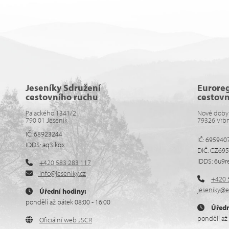
Jeseníky Sdružení
Eurore
cestovního ruchu
cestov
Palackého 1341/2
Nové doby
790 01 Jeseník
79326 Vrb
IČ: 68923244
IČ: 695940
IDDS: aq3ikqx
DIČ: CZ69
IDDS: 6u9r
+420 583 283 117
info@jeseniky.cz
+420 
jeseniky@e
Úřední hodiny:
pondělí až pátek 08:00 - 16:00
Úředn
pondělí až 
Oficiální web JSCR