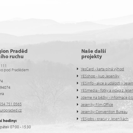
gion Praděd
Naše další
ního ruchu
projekty
 111
YesCard - karta plná výhod
no pod Pradědem
YESshop - kup Jeseníky
74
YESinfo - akce a události v Jese
594074
YESmedia - fotky a videa z Jese
era
Jdeme na běžky - informace o b
554 751 0565
Jeseníky Film Office
uropraded.cz
Jeseníky Convention Bureau
YESjobs - pracuj v Jeseníkách
í hodiny:
pátek 07:00 - 15:30