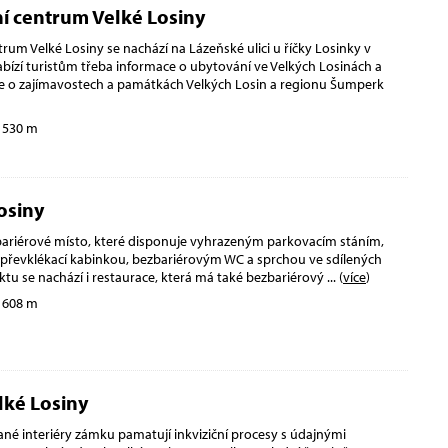
í centrum Velké Losiny
rum Velké Losiny se nachází na Lázeňské ulici u říčky Losinky v
abízí turistům třeba informace o ubytování ve Velkých Losinách a
ce o zajímavostech a památkách Velkých Losin a regionu Šumperk
 530 m
osiny
bariérové místo, které disponuje vyhrazeným parkovacím stáním,
převklékací kabinkou, bezbariérovým WC a sprchou ve sdílených
ktu se nachází i restaurace, která má také bezbariérový
... (
více
)
 608 m
ké Losiny
né interiéry zámku pamatují inkviziční procesy s údajnými