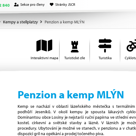
Sekce pro členy
Stránky JSCR
2 840
Kempy a stellplatzy
Penzion a kemp MLÝN
Interaktivní mapa
Turistické cíle
Turistika
Cyklotu
Penzion a kemp MLÝN
Kemp se nachází v oblasti lázeňského městečka s termálním
podhůří Jeseníků. V okolí kempu je spousta lákavých cyklo 
Dominantou obce Losiny je nejstarší ruční papírna ve střední ev
kostel, církevní a světské stavby a lázně. V lázních je mož
procedury. Ubytování je možné ve stanech, v penzionu a v chat
dispozici gril na opékání a prodej točeného piva.