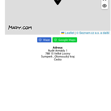
Leaflet
|
© Seznam.cz a.s. a další
Waze
Google Maps
Adresa:
Rudé Armády 1
788 15 Velké Losiny
Šumperk , Olomoucký kraj
Česko