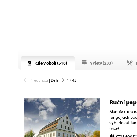
Cíle v okolí (
510
)
Výlety (
233
)
R
Předchozí
|
Další
1
/
43
Ruční pap
Manufaktura na
fungujících po
vybudovat Jan 
(
více
)
Vzdálenost: