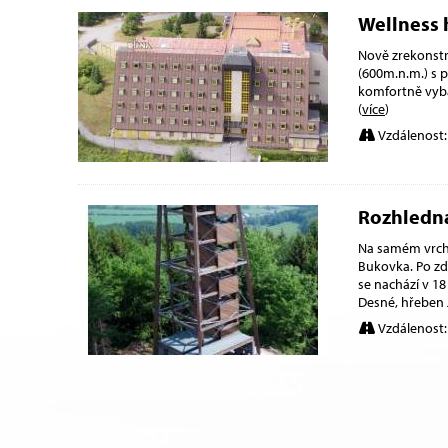
Wellness 
Nově zrekonst
(600m.n.m.) s 
komfortně vybav
(
více
)
Vzdálenost:
Rozhledn
Na samém vrcho
Bukovka. Po zd
se nachází v 1
Desné, hřeben
Vzdálenost: