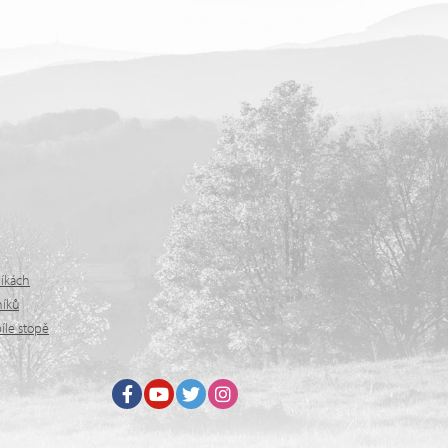
níkách
níků
íle stopě
Facebook
Youtube
Twitter
Instagram