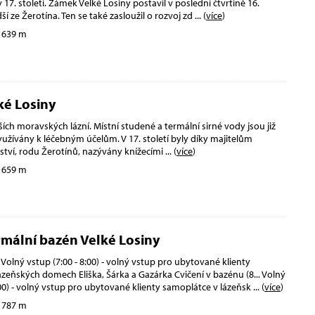
 17. století. Zámek Velké Losiny postavil v poslední čtvrtině 16.
dší ze Žerotína. Ten se také zasloužil o rozvoj zd
... (
více
)
 639 m
ké Losiny
ších moravských lázní. Místní studené a termální sirné vody jsou již
využívány k léčebným účelům. V 17. století byly díky majitelům
ství, rodu Žerotínů, nazývány knížecími
... (
více
)
 659 m
ermální bazén Velké Losiny
Volný vstup (7:00 - 8:00) - volný vstup pro ubytované klienty
zeňských domech Eliška, Šárka a Gazárka Cvičení v bazénu (8... Volný
:00) - volný vstup pro ubytované klienty samoplátce v lázeňsk
... (
více
)
 787 m