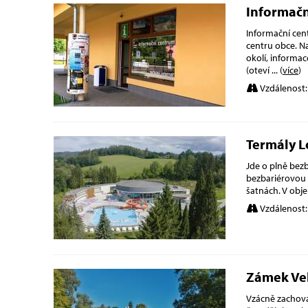
Informačn
Informační cent
centru obce. N
okolí, informa
(oteví
... (
více
)
Vzdálenost:
Termály L
Jde o plně bez
bezbariérovou 
šatnách. V obje
Vzdálenost:
Zámek Vel
Vzácně zachova