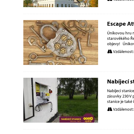
Escape At
Únikovou hru n
starověkého Ře
objevy! Únikov
Vzdálenost:
Nabíjecí s
Nabíjecí stani
zásuvky 230 V p
stanice je tak
Vzdálenost: