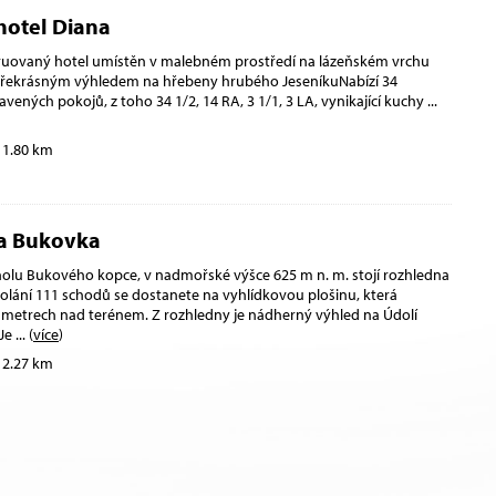
hotel Diana
ruovaný hotel umístěn v malebném prostředí na lázeňském vrchu
překrásným výhledem na hřebeny hrubého JeseníkuNabízí 34
ených pokojů, z toho 34 1/2, 14 RA, 3 1/1, 3 LA, vynikající kuchy
...
 1.80 km
a Bukovka
lu Bukového kopce, v nadmořské výšce 625 m n. m. stojí rozhledna
olání 111 schodů se dostanete na vyhlídkovou plošinu, která
8 metrech nad terénem. Z rozhledny je nádherný výhled na Údolí
 Je
... (
více
)
 2.27 km