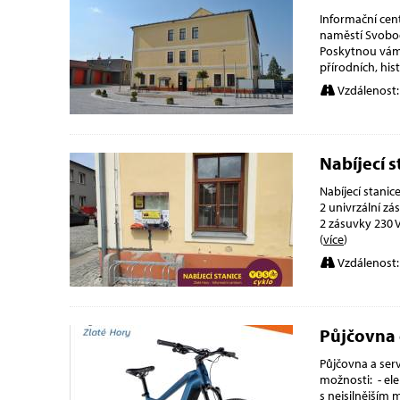
Informační cen
naměstí Svobod
Poskytnou vám 
přírodních, his
Vzdálenost:
Nabíjecí s
Nabíjecí stani
2 univrzální z
2 zásuvky 230 V
(
více
)
Vzdálenost:
Půjčovna 
Půjčovna a serv
možnosti: - el
s nejsilnějším