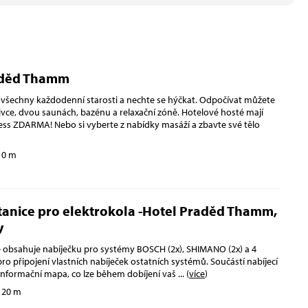
aděd Thamm
šechny každodenní starosti a nechte se hýčkat. Odpočívat můžete
ivce, dvou saunách, bazénu a relaxační zóně. Hotelové hosté mají
ess ZDARMA! Nebo si vyberte z nabídky masáží a zbavte své tělo
 0 m
stanice pro elektrokola -Hotel Praděd Thamm,
y
ce obsahuje nabíječku pro systémy BOSCH (2x), SHIMANO (2x) a 4
ro připojení vlastních nabíječek ostatních systémů. Součástí nabíjecí
é informační mapa, co lze během dobíjení vaš
... (
více
)
 20 m