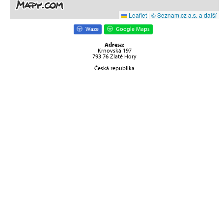
Leaflet
|
© Seznam.cz a.s. a další
Waze
Google Maps
Adresa:
Krnovská 197
793 76 Zlaté Hory
Česká republika