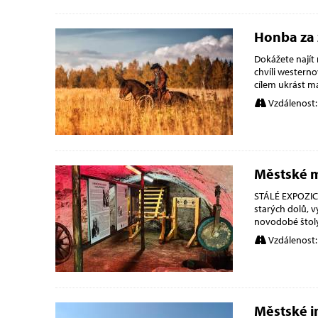
Honba za 
Dokážete najít
chvíli westerno
cílem ukrást ma
Vzdálenost:
Městské 
STÁLÉ EXPOZICE
starých dolů, v
novodobé štoly
Vzdálenost:
Městské i