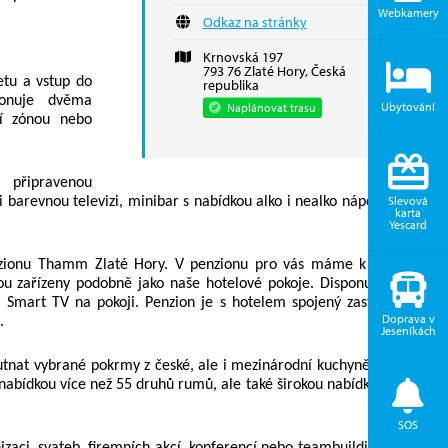
Webkamery
Odkaz na stránky
Krnovská 197
793 76 Zlaté Hory, Česká
etu a vstup do
republika
ponuje dvěma
Ubytování
Naplánovat trasu
ní zónou nebo
 připravenou
Slevová
 barevnou televizi, minibar s nabídkou alko i nealko nápoji i psací
karta
Yescard
enzionu Thamm Zlaté Hory. V penzionu pro vás máme k dispozici
ou zařízeny podobně jako naše hotelové pokoje. Disponují vlastní
 Smart TV na pokoji. Penzion je s hotelem spojený zastřešeným
Doprava v
.
Jeseníkách
hutnat vybrané pokrmy z české, ale i mezinárodní kuchyně. A večer
abídkou více než 55 druhů rumů, ale také širokou nabídkou piva a
SOS