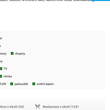
izaci, svateb, firemních akcí, konferencí nebo teambuildingu. Více
ně
a
niory
skupiny
ky
TV
vířivka
WLAN
parkoviště
vnitřní bazén
kce v okolí (
34
)
Restaurace v okolí (
125
)