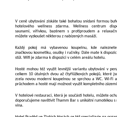
V ceně ubytování získáte také bohatou snídani formou buf
hotelového wellness zdarma. Wellness centrum dis
saunami, vířivkou, bazénem s protiproudem a relaxač
můžete vyzkoušet některou z nabízených masáží.
Každý pokoj má vybavenou koupelnu, kde naleznete
značkovou kosmetiku, osušky i ručníky. Dále mate k dispozici
stůl. Wifi je zdarma k dispozici v celém areálu hotelu.
Hosté mohou též využít levnější variantu ubytování v p
celkem 10 útulných dvou až čtyřlůžkových pokojů, které js
zcela novou moderní koupelnou se sprchou a WC. Wi-Fi a
průchodem a hosté mají možnost využít kompletního zázemí
V hotelové restauraci, která je součástí hotelu, můžete oc
doporučujeme navštívit Thamm Bar s unikátní rumotékou s n
vína.