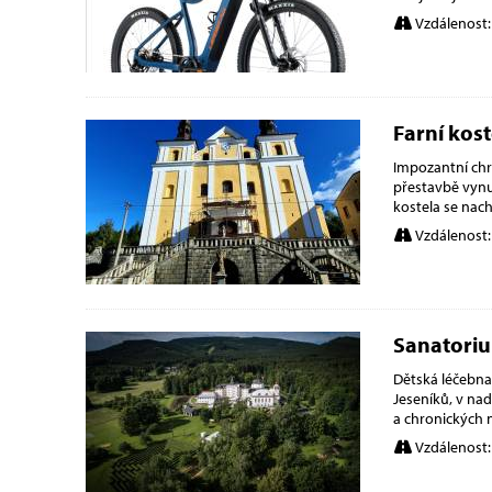
Vzdálenost:
Farní kos
Impozantní chr
přestavbě vynu
kostela se nach
Vzdálenost:
Sanatori
Dětská léčebna 
Jeseníků, v na
a chronických 
Vzdálenost: