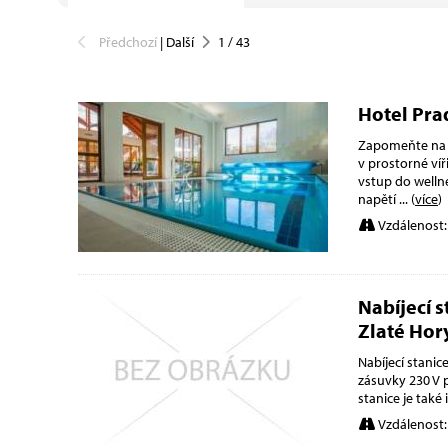
Předchozí
|
Další
1
/
43
Hotel Pr
Zapomeňte na v
v prostorné víř
vstup do welln
napětí
... (
více
)
Vzdálenost:
Nabíjecí 
Zlaté Hor
Nabíjecí stani
zásuvky 230 V p
stanice je tak
Vzdálenost: