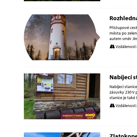
Rozhledn
Přístupové ces
města po zelen
autem směr Jin
Vzdálenost:
Nabíjecí 
Nabíjecí stani
zásuvky 230 V p
stanice je tak
Vzdálenost:
Zlatokop