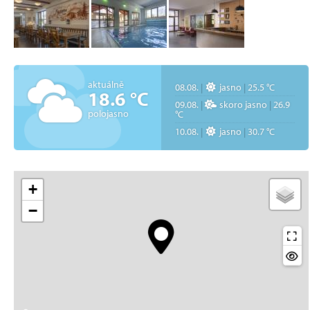
aktuálně
08.08.
|
jasno
|
25.5 °C
18.6 °C
09.08.
|
skoro jasno
|
26.9
polojasno
°C
10.08.
|
jasno
|
30.7 °C
+
−