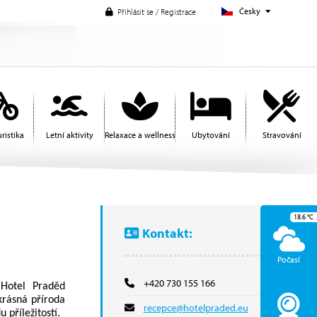
Česky
Přihlásit se / Registrace
ristika
Letní aktivity
Relaxace a wellness
Ubytování
Stravování
18.6
°C
Kontakt:
Počasí
+420 730 155 166
 Hotel Praděd
krásná příroda
recepce@hotelpraded.eu
 příležitostí.