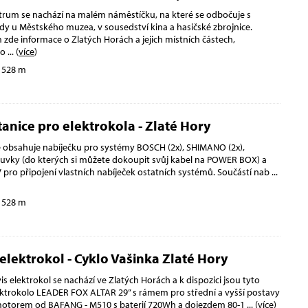
trum se nachází na malém náměstíčku, na které se odbočuje s
y u Městského muzea, v sousedství kina a hasičské zbrojnice.
zde informace o Zlatých Horách a jejich místních částech,
to
... (
více
)
 528 m
tanice pro elektrokola - Zlaté Hory
ce obsahuje nabíječku pro systémy BOSCH (2x), SHIMANO (2x),
ásuvky (do kterých si můžete dokoupit svůj kabel na POWER BOX) a
 pro připojení vlastních nabíječek ostatních systémů. Součástí nab
...
 528 m
elektrokol - Cyklo Vašinka Zlaté Hory
is elektrokol se nachází ve Zlatých Horách a k dispozici jsou tyto
ektrokolo LEADER FOX ALTAR 29” s rámem pro střední a vyšší postavy
 motorem od BAFANG - M510 s baterií 720Wh a dojezdem 80-1
... (
více
)