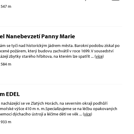
 547 m
tel Nanebevzetí Panny Marie
ám se tyčí nad historickým jádrem města. Barokní podobu získal po
cené požárem, který budovu zachvátil v roce 1699. V sousedství
ázejí zbytky starého hřbitova, na kterém lze spatřit
... (
více
)
 584 m
um EDEL
nacházející se ve Zlatých Horách, na severním okraji podhůří
dmořské výšce 410 m n. m.Specializujeme se na léčbu opakovaných
nemocí dýchacího ústrojí a léčíme děti ve věk
... (
více
)
 933 m