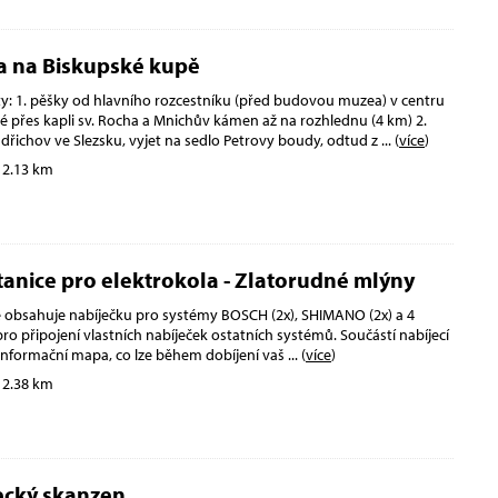
a na Biskupské kupě
ty: 1. pěšky od hlavního rozcestníku (před budovou muzea) v centru
é přes kapli sv. Rocha a Mnichův kámen až na rozhlednu (4 km) 2.
dřichov ve Slezsku, vyjet na sedlo Petrovy boudy, odtud z
... (
více
)
 2.13 km
stanice pro elektrokola - Zlatorudné mlýny
ce obsahuje nabíječku pro systémy BOSCH (2x), SHIMANO (2x) a 4
ro připojení vlastních nabíječek ostatních systémů. Součástí nabíjecí
é informační mapa, co lze během dobíjení vaš
... (
více
)
 2.38 km
ecký skanzen