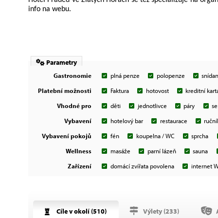
Hotel Praděd ve Zlatých Horách se též specializuje na organ
info na webu.
Parametry
plná penze
polopenze
snída
Gastronomie
Faktura
hotovost
kreditní kart
Platební možnosti
děti
jednotlivce
páry
se
Vhodné pro
hotelový bar
restaurace
ruční
Vybavení
fén
koupelna / WC
sprcha
Vybavení pokojů
masáže
parní lázeň
sauna
Wellness
domácí zvířata povolena
internet 
Zařízení
Cíle v okolí (
510
)
Výlety (
233
)
A