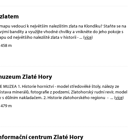
zlatem
 mapu vedoucí k největším nalezištím zlata na Klondiku? Staňte se na
vými bandity a využijte vhodné chvilky a vnikněte do jeho pokoje s
pu od největšího naleziště zlata v historii -
... (
více
)
 458 m
muzeum Zlaté Hory
 MUZEA 1. Historie hornictví - model středověké štoly, nálezy ze
ýstava minerálů, fotografie z podzemí, Zlatohorský rudní revír, model
 s důlním nakladačem. 2. Historie zlatohorského regionu -
... (
více
)
 479 m
nformační centrum Zlaté Hory