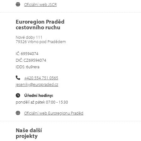
Oficiální web JSCR
Euroregion Praděd
cestovního ruchu
Nové doby 111
79326 Vrbno pod Pradědem
IČ: 69594074
DIČ: CZ69594074
IDDS: 6u9rera
+420 554 751 0565
jeseniky@europraded.cz
Úřední hodiny:
pondělí až pátek 07:00 - 15:30
Oficiální web Euroregionu Praděd
Naše další
projekty