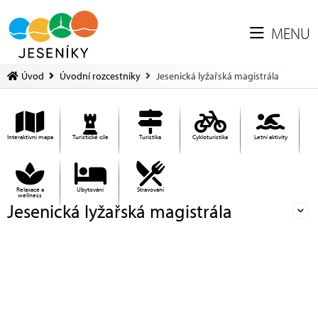
MENU
Úvod
Úvodní rozcestníky
Jesenická lyžařská magistrála
Interaktivní mapa
Turistické cíle
Turistika
Cykloturistika
Letní aktivity
Relaxace a
Ubytování
Stravování
wellness
Jesenická lyžařská magistrála
Ed