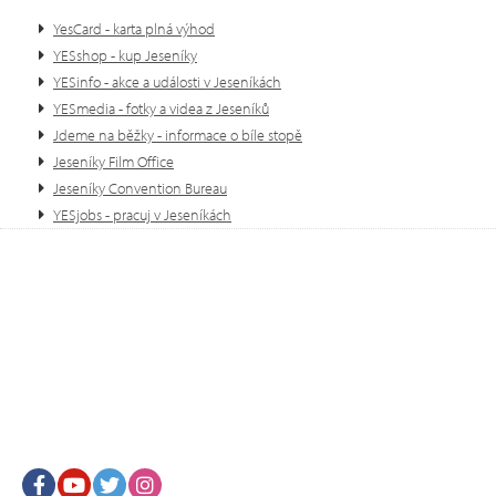
YesCard - karta plná výhod
YESshop - kup Jeseníky
YESinfo - akce a události v Jeseníkách
YESmedia - fotky a videa z Jeseníků
Jdeme na běžky - informace o bíle stopě
Jeseníky Film Office
Jeseníky Convention Bureau
YESjobs - pracuj v Jeseníkách
Facebook
Youtube
Twitter
Instagram