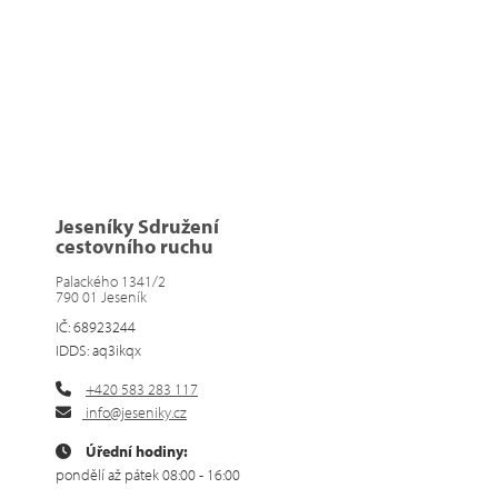
Jeseníky Sdružení
cestovního ruchu
Palackého 1341/2
790 01 Jeseník
IČ: 68923244
IDDS: aq3ikqx
+420 583 283 117
info@jeseniky.cz
Úřední hodiny:
pondělí až pátek 08:00 - 16:00