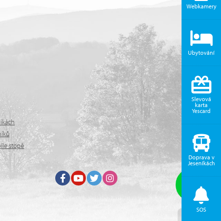
Webkamery
Ubytování
Slevová
karta
Yescard
níkách
níků
íle stopě
Doprava v
Jeseníkách
Facebook
Youtube
Twitter
Instagram
SOS