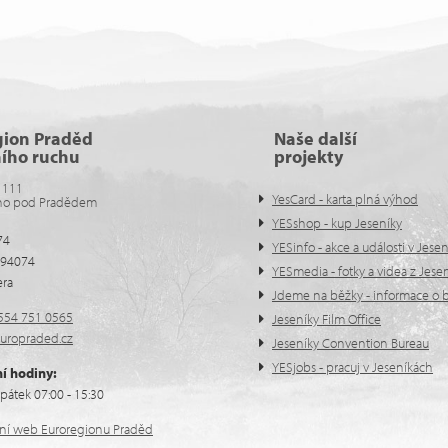
gion Praděd
Naše další
ního ruchu
projekty
 111
YesCard - karta plná výhod
no pod Pradědem
YESshop - kup Jeseníky
74
YESinfo - akce a události v Jese
594074
YESmedia - fotky a videa z Jese
era
Jdeme na běžky - informace o b
554 751 0565
Jeseníky Film Office
uropraded.cz
Jeseníky Convention Bureau
YESjobs - pracuj v Jeseníkách
í hodiny:
pátek 07:00 - 15:30
ální web Euroregionu Praděd