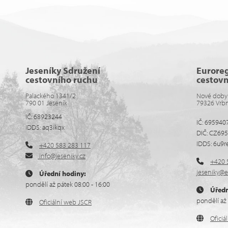
Jeseníky Sdružení
Eurore
cestovního ruchu
cestov
Palackého 1341/2
Nové doby
790 01 Jeseník
79326 Vrb
IČ: 68923244
IČ: 695940
IDDS: aq3ikqx
DIČ: CZ69
IDDS: 6u9r
+420 583 283 117
info@jeseniky.cz
+420 
jeseniky@e
Úřední hodiny:
pondělí až pátek 08:00 - 16:00
Úředn
pondělí až 
Oficiální web JSCR
Ofici