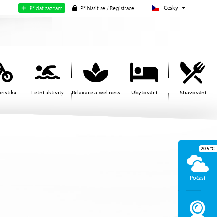
Česky
Přidat záznam
Přihlásit se / Registrace
ristika
Letní aktivity
Relaxace a wellness
Ubytování
Stravování
Edi
20.5
°C
Počasí