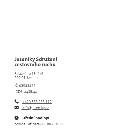
Jeseníky Sdružení
cestovního ruchu
Palackého 1341/2
790 01 Jeseník
IČ: 68923244
IDDS: aq3ikqx
+420 583 283 117
info@jeseniky.cz
Úřední hodiny:
pondělí až pátek 08:00 - 16:00