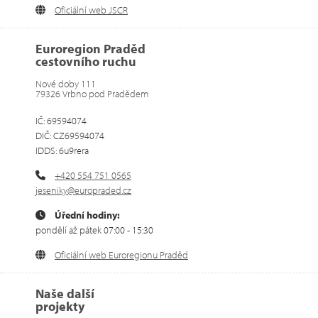
Oficiální web JSCR
Euroregion Praděd
cestovního ruchu
Nové doby 111
79326 Vrbno pod Pradědem
IČ: 69594074
DIČ: CZ69594074
IDDS: 6u9rera
+420 554 751 0565
jeseniky@europraded.cz
Úřední hodiny:
pondělí až pátek 07:00 - 15:30
Oficiální web Euroregionu Praděd
Naše další
projekty