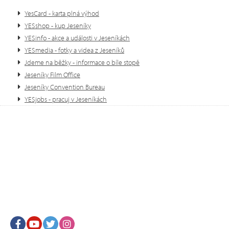
YesCard - karta plná výhod
YESshop - kup Jeseníky
YESinfo - akce a události v Jeseníkách
YESmedia - fotky a videa z Jeseníků
Jdeme na běžky - informace o bíle stopě
Jeseníky Film Office
Jeseníky Convention Bureau
YESjobs - pracuj v Jeseníkách
Facebook
Youtube
Twitter
Instagram