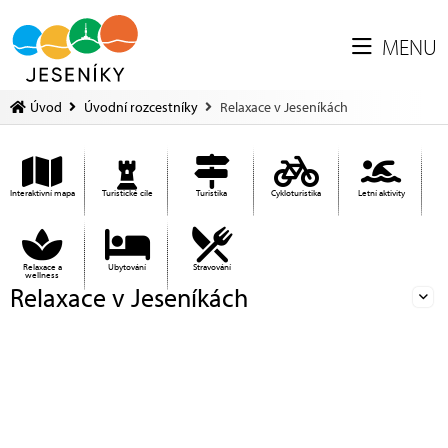
MENU
Úvod
Úvodní rozcestníky
Relaxace v Jeseníkách
Interaktivní mapa
Turistické cíle
Turistika
Cykloturistika
Letní aktivity
Relaxace a
Ubytování
Stravování
wellness
Relaxace v Jeseníkách
Ed