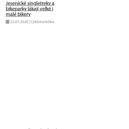
Jesenické singletreky a
bikeparky lákají velké i
malé bikery
22.07.2020 | Cykloturistika