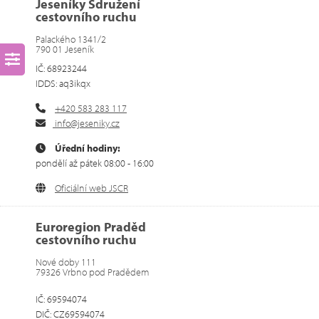
Jeseníky Sdružení
cestovního ruchu
Palackého 1341/2
790 01 Jeseník
IČ: 68923244
IDDS: aq3ikqx
+420 583 283 117
info@jeseniky.cz
Úřední hodiny:
pondělí až pátek 08:00 - 16:00
Oficiální web JSCR
Euroregion Praděd
cestovního ruchu
Nové doby 111
79326 Vrbno pod Pradědem
IČ: 69594074
DIČ: CZ69594074