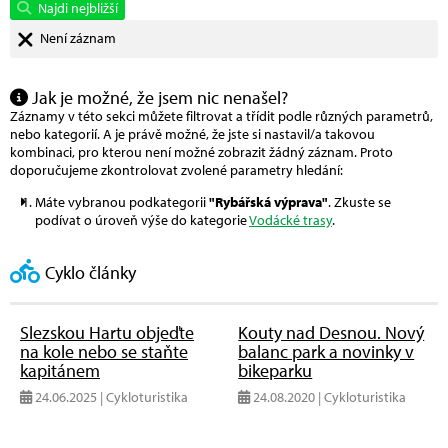
Najdi nejbližší
Není záznam
Jak je možné, že jsem nic nenašel?
Záznamy v této sekci můžete filtrovat a třídit podle různých parametrů,
nebo kategorií. A je právě možné, že jste si nastavil/a takovou
kombinaci, pro kterou není možné zobrazit žádný záznam. Proto
doporučujeme zkontrolovat zvolené parametry hledání:
Máte vybranou podkategorii
"Rybářská výprava"
. Zkuste se
podívat o úroveň výše do kategorie
Vodácké trasy
.
Cyklo články
Slezskou Hartu objeďte
Kouty nad Desnou. Nový
na kole nebo se staňte
balanc park a novinky v
kapitánem
bikeparku
24.06.2025 | Cykloturistika
24.08.2020 | Cykloturistika