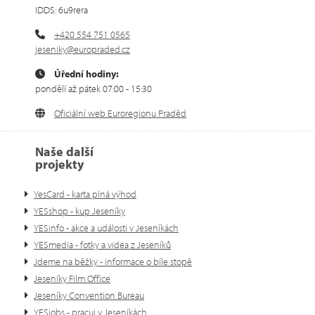
IDDS: 6u9rera
+420 554 751 0565
jeseniky@europraded.cz
Úřední hodiny:
pondělí až pátek 07:00 - 15:30
Oficiální web Euroregionu Praděd
Naše další
projekty
YesCard - karta plná výhod
YESshop - kup Jeseníky
YESinfo - akce a události v Jeseníkách
YESmedia - fotky a videa z Jeseníků
Jdeme na běžky - informace o bíle stopě
Jeseníky Film Office
Jeseníky Convention Bureau
YESjobs - pracuj v Jeseníkách