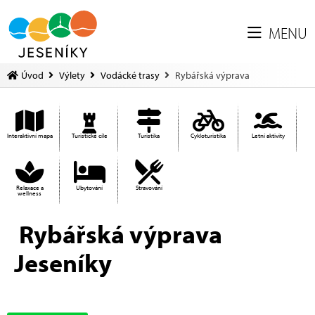
MENU
Úvod
Výlety
Vodácké trasy
Rybářská výprava
Interaktivní mapa
Turistické cíle
Turistika
Cykloturistika
Letní aktivity
Relaxace a
Ubytování
Stravování
wellness
Rybářská výprava
Jeseníky