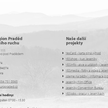
gion Praděd
Naše další
ního ruchu
projekty
 111
YesCard - karta plná výhod
no pod Pradědem
YESshop - kup Jeseníky
74
YESinfo - akce a události v Jese
594074
YESmedia - fotky a videa z Jese
era
Jdeme na běžky - informace o b
554 751 0565
Jeseníky Film Office
uropraded.cz
Jeseníky Convention Bureau
YESjobs - pracuj v Jeseníkách
í hodiny:
pátek 07:00 - 15:30