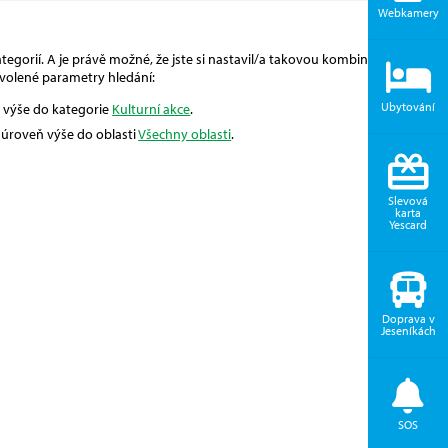
Webkamery
egorií. A je právě možné, že jste si nastavil/a takovou kombinaci, pro
volené parametry hledání:
Ubytování
ň výše do kategorie
Kulturní akce
.
o úroveň výše do oblasti
Všechny oblasti
.
Slevová
karta
Yescard
Doprava v
Jeseníkách
SOS