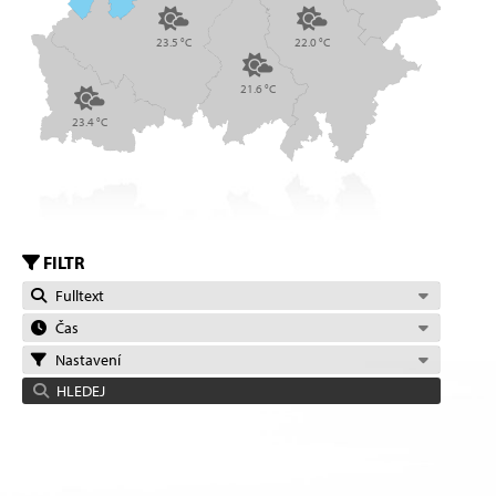
23.5 °C
22.0 °C
21.6 °C
23.4 °C
FILTR
Fulltext
Čas
Nastavení
HLEDEJ