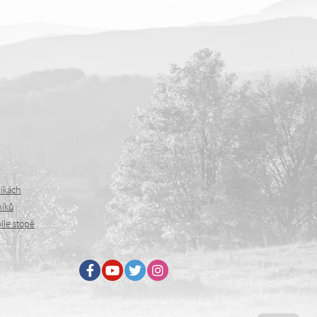
níkách
níků
íle stopě
Facebook
Youtube
Twitter
Instagram