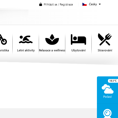
Česky
Přihlásit se / Registrace
ristika
Letní aktivity
Relaxace a wellness
Ubytování
Stravování
18.3
°C
Počasí