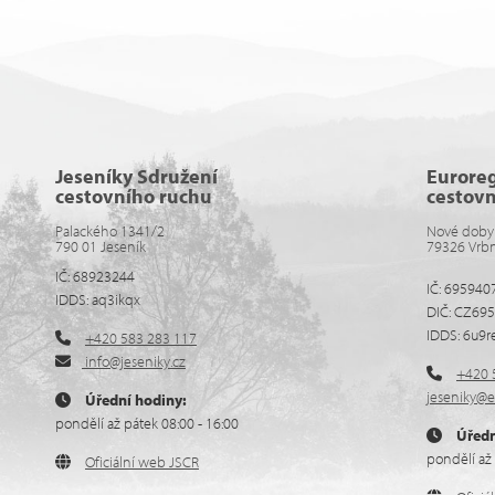
Jeseníky Sdružení
Eurore
cestovního ruchu
cestov
Palackého 1341/2
Nové doby
790 01 Jeseník
79326 Vrb
IČ: 68923244
IČ: 695940
IDDS: aq3ikqx
DIČ: CZ69
IDDS: 6u9r
+420 583 283 117
info@jeseniky.cz
+420 
jeseniky@e
Úřední hodiny:
pondělí až pátek 08:00 - 16:00
Úředn
pondělí až 
Oficiální web JSCR