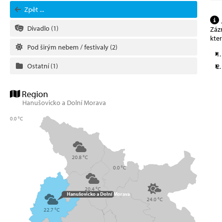
Zpět ...
Divadlo
(1)
Zázn
kte
Pod širým nebem / festivaly
(2)
Ostatní
(1)
Region
Hanušovicko a Dolní Morava
0.0 °C
20.8 °C
0.0 °C
20.4 °C
Hanušovicko a Dolní Morava
24.0 °C
22.7 °C