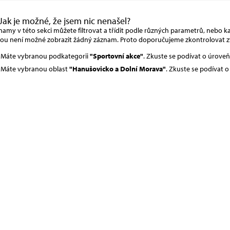
Jak je možné, že jsem nic nenašel?
amy v této sekci můžete filtrovat a třídit podle různých parametrů, nebo kat
rou není možné zobrazit žádný záznam. Proto doporučujeme zkontrolovat z
Máte vybranou podkategorii
"Sportovní akce"
. Zkuste se podívat o úrove
Máte vybranou oblast
"Hanušovicko a Dolní Morava"
. Zkuste se podívat 