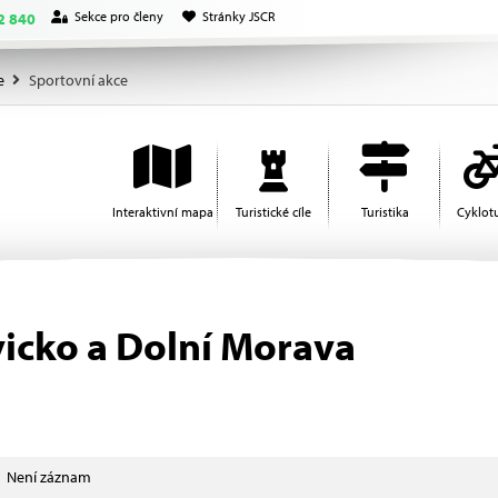
Sekce pro členy
Stránky JSCR
2 840
e
Sportovní akce
Interaktivní mapa
Turistické cíle
Turistika
Cyklotu
icko a Dolní Morava
Není záznam