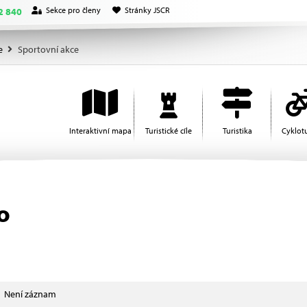
Sekce pro členy
Stránky JSCR
2 840
e
Sportovní akce
Interaktivní mapa
Turistické cíle
Turistika
Cyklotu
o
Není záznam