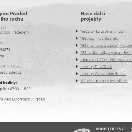
gion Praděd
Naše další
ního ruchu
projekty
 111
YesCard - karta plná výhod
no pod Pradědem
YESshop - kup Jeseníky
74
YESinfo - akce a události v Jese
594074
YESmedia - fotky a videa z Jese
era
Jdeme na běžky - informace o b
554 751 0565
Jeseníky Film Office
uropraded.cz
Jeseníky Convention Bureau
YESjobs - pracuj v Jeseníkách
í hodiny:
pátek 07:00 - 15:30
ální web Euroregionu Praděd
n