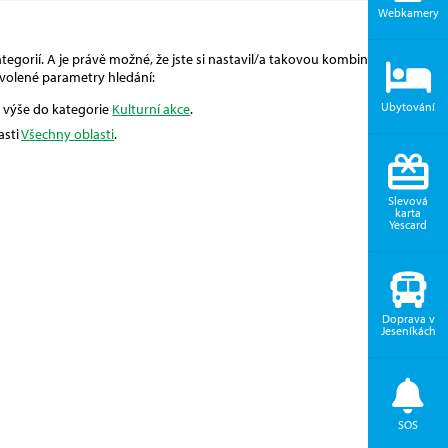
Webkamery
egorií. A je právě možné, že jste si nastavil/a takovou kombinaci, pro
volené parametry hledání:
Ubytování
ň výše do kategorie
Kulturní akce
.
asti
Všechny oblasti
.
Slevová
karta
Yescard
Doprava v
Jeseníkách
SOS