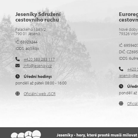
Jeseníky Sdružení
Eurore
cestovního ruchu
cestov
Palackého 1341/2
Nové doby
790 01 Jeseník
79326 Vrb
IČ: 68923244
IČ: 695940
IDDS: aq3ikqx
DIČ: CZ69
IDDS: 6u9r
+420 583 283 117
info@jeseniky.cz
+420 
jeseniky@e
Úřední hodiny:
pondělí až pátek 08:00 - 16:00
Úředn
pondělí až 
Oficiální web JSCR
Ofici
Jeseníky - hory, které prostě musíš milovat