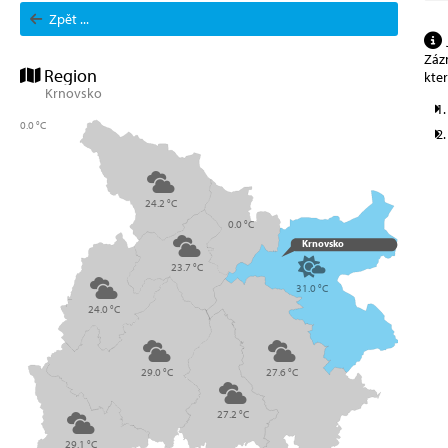
Zpět ...
Zázn
Region
kte
Krnovsko
0.0 °C
24.2 °C
0.0 °C
Krnovsko
23.7 °C
31.0 °C
24.0 °C
29.0 °C
27.6 °C
27.2 °C
29.1 °C