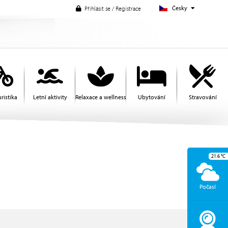
Česky
Přihlásit se / Registrace
ristika
Letní aktivity
Relaxace a wellness
Ubytování
Stravování
21.6
°C
Počasí