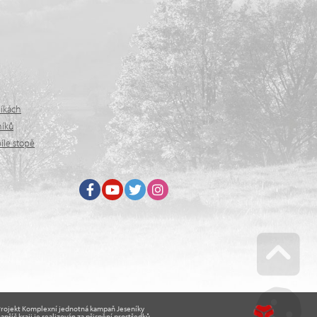
níkách
níků
íle stopě
Facebook
Youtube
Twitter
Instagram
Go u
Projekt Komplexní jednotná kampaň Jeseníky
apříč kraji je realizován za přispění prostředků