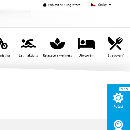
Česky
Přihlásit se / Registrace
ristika
Letní aktivity
Relaxace a wellness
Ubytování
Stravování
20.5
°C
Počasí