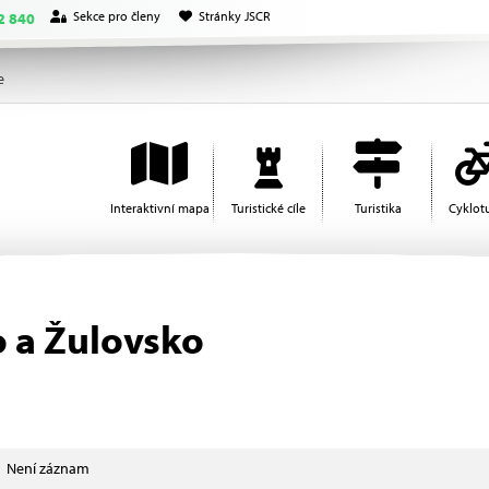
Sekce pro členy
Stránky JSCR
2 840
e
Interaktivní mapa
Turistické cíle
Turistika
Cyklotu
o a Žulovsko
Není záznam