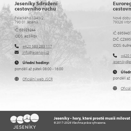
Jeseníky Sdružení
Eurore
cestovního ruchu
cestov
Palackého 1341/2
Nové doby
790 01 Jeseník
79326 Vrb
IČ: 68923244
IČ: 695940
IDDS: aq3ikqx
DIČ: CZ69
IDDS: 6u9r
+420 583 283 117
info@jeseniky.cz
+420 
jeseniky@e
Úřední hodiny:
pondělí až pátek 08:00 - 16:00
Úředn
pondělí až 
Oficiální web JSCR
Ofici
Jeseníky - hory, které prostě musíš milovat
© 2017-2026 Všechna práva vyhrazena.