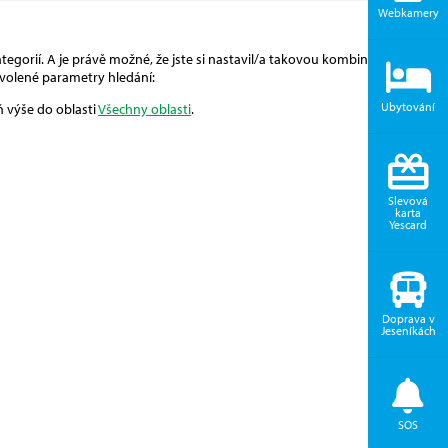
Webkamery
egorií. A je právě možné, že jste si nastavil/a takovou kombinaci, pro
volené parametry hledání:
Ubytování
ň výše do oblasti
Všechny oblasti
.
Slevová
karta
Yescard
Doprava v
Jeseníkách
SOS