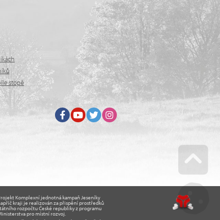
níkách
níků
íle stopě
Facebook
Youtube
Twitter
Instagram
Go u
Projekt Komplexní jednotná kampaň Jeseníky
apříč kraji je realizován za přispění prostředků
tátního rozpočtu České republiky z programu
inisterstva pro místní rozvoj.