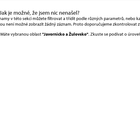
Jak je možné, že jsem nic nenašel?
amy v této sekci můžete filtrovat a třídit podle různých parametrů, nebo kat
rou není možné zobrazit žádný záznam. Proto doporučujeme zkontrolovat z
Máte vybranou oblast
"Javornicko a Žulovsko"
. Zkuste se podívat o úrove