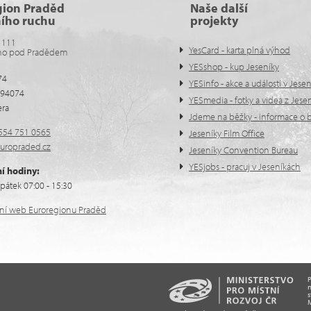
gion Praděd
Naše další
ního ruchu
projekty
 111
YesCard - karta plná výhod
no pod Pradědem
YESshop - kup Jeseníky
74
YESinfo - akce a události v Jese
594074
YESmedia - fotky a videa z Jese
era
Jdeme na běžky - informace o b
554 751 0565
Jeseníky Film Office
uropraded.cz
Jeseníky Convention Bureau
YESjobs - pracuj v Jeseníkách
í hodiny:
pátek 07:00 - 15:30
ální web Euroregionu Praděd
n
s
M