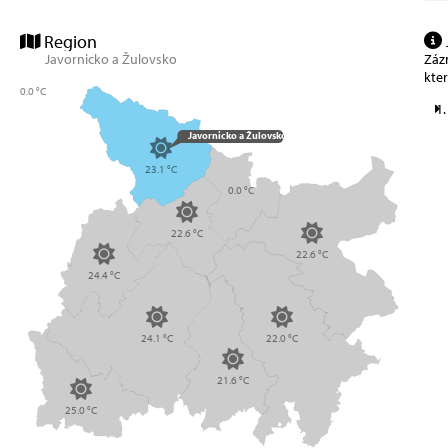
Region
Zázn
Javornicko a Žulovsko
kte
0.0 °C
Javornicko a Žulovsko
23.1 °C
0.0 °C
22.6 °C
22.6 °C
24.4 °C
24.1 °C
22.0 °C
21.6 °C
25.0 °C