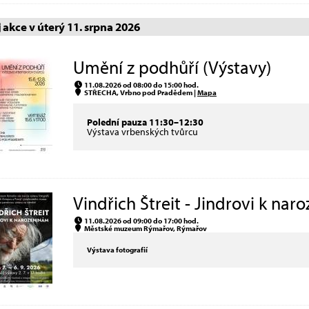
akce v úterý 11. srpna 2026
Umění z podhůří (Výstavy)
11.08.2026 od 08:00 do 15:00 hod.
STŘECHA, Vrbno pod Pradědem |
Mapa
Polední pauza 11:30–12:30
Výstava vrbenských tvůrcu
Vindřich Štreit - Jindrovi k nar
11.08.2026 od 09:00 do 17:00 hod.
Městské muzeum Rýmařov, Rýmařov
Výstava fotografií