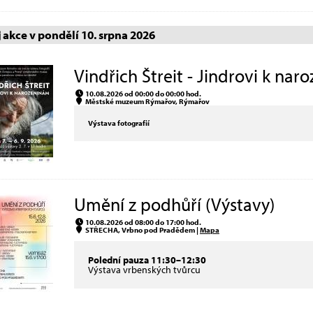
akce v pondělí 10. srpna 2026
Vindřich Štreit - Jindrovi k nar
10.08.2026 od 00:00 do 00:00 hod.
Městské muzeum Rýmařov, Rýmařov
Výstava fotografií
Umění z podhůří (Výstavy)
10.08.2026 od 08:00 do 17:00 hod.
STŘECHA, Vrbno pod Pradědem |
Mapa
Polední pauza 11:30–12:30
Výstava vrbenských tvůrcu