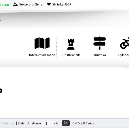
Sekce pro členy
Stránky JSCR
2 840
e
Interaktivní mapa
Turistické cíle
Turistika
Cyklotu
o
Předchozí
|
Další
strana
/ 6
0-16 z 87 akcí
Jdi