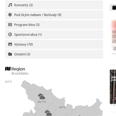
Koncerty
(3)
Pod širým nebem / festivaly
(9)
Program kina
(3)
Sportovní akce
(1)
Výstavy
(70)
Ostatní
(3)
Region
Bruntálsko
0.0 °C
24.7 °C
0.0 °C