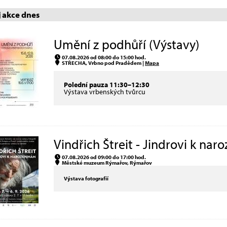
akce dnes
Umění z podhůří (Výstavy)
07.08.2026 od 08:00 do 15:00 hod.
STŘECHA, Vrbno pod Pradědem |
Mapa
Polední pauza 11:30–12:30
Výstava vrbenských tvůrcu
Vindřich Štreit - Jindrovi k nar
07.08.2026 od 09:00 do 17:00 hod.
Městské muzeum Rýmařov, Rýmařov
Výstava fotografií