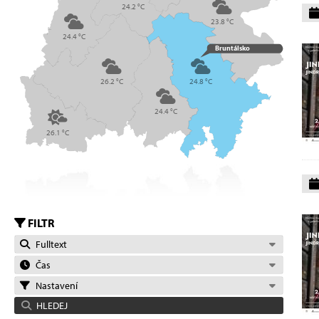
24.2 °C
23.8 °C
24.4 °C
Bruntálsko
26.2 °C
24.8 °C
24.4 °C
26.1 °C
FILTR
Fulltext
Čas
Nastavení
HLEDEJ