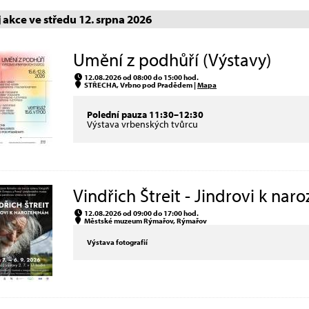
akce ve středu 12. srpna 2026
Umění z podhůří (Výstavy)
12.08.2026 od 08:00 do 15:00 hod.
STŘECHA, Vrbno pod Pradědem |
Mapa
Polední pauza 11:30–12:30
Výstava vrbenských tvůrcu
Vindřich Štreit - Jindrovi k nar
12.08.2026 od 09:00 do 17:00 hod.
Městské muzeum Rýmařov, Rýmařov
Výstava fotografií