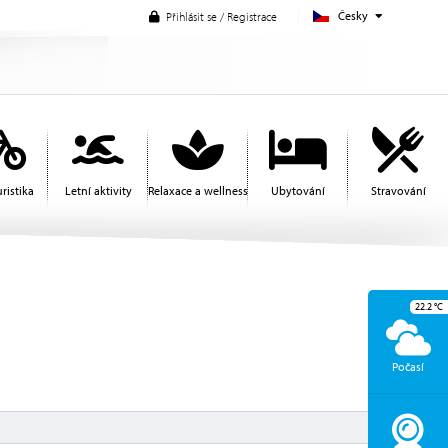
Česky
Přihlásit se / Registrace
ristika
Letní aktivity
Relaxace a wellness
Ubytování
Stravování
22.2
°C
Počasí