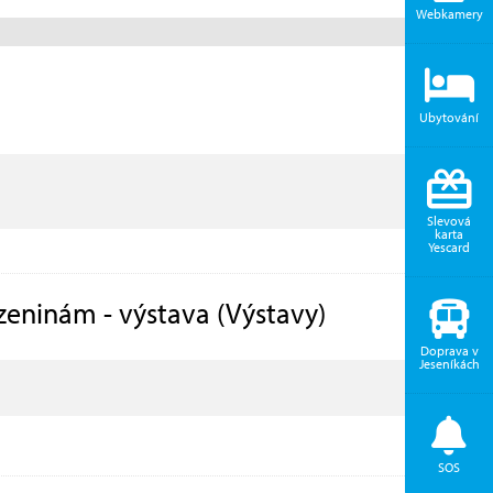
Webkamery
Ubytování
Slevová
karta
Yescard
ozeninám - výstava (Výstavy)
Doprava v
Jeseníkách
SOS