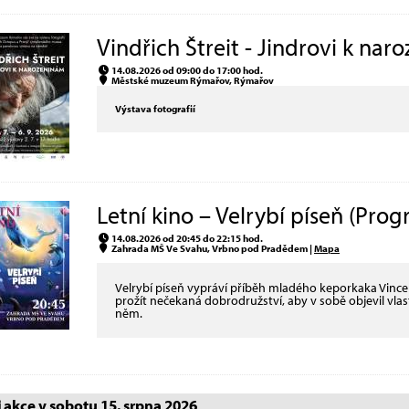
Vindřich Štreit - Jindrovi k nar
14.08.2026 od 09:00 do 17:00 hod.
Městské muzeum Rýmařov, Rýmařov
Výstava fotografií
Letní kino – Velrybí píseň (Prog
14.08.2026 od 20:45 do 22:15 hod.
Zahrada MŠ Ve Svahu, Vrbno pod Pradědem |
Mapa
Velrybí píseň vypráví příběh mladého keporkaka Vince
prožít nečekaná dobrodružství, aby v sobě objevil vlas
něm.
akce v sobotu 15. srpna 2026