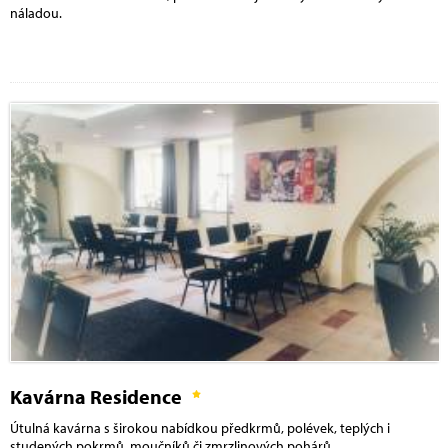
náladou.
Kavárna Residence
Útulná kavárna s širokou nabídkou předkrmů, polévek, teplých i
studených pokrmů, moučníků či zmrzlinových pohárů.