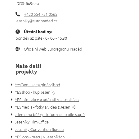
IDDS: 6u9rera
+420 554 751 0565
jeseniky@europraded.cz
Úřední hodiny:
pondělí až pátek 07:00 - 15:30
Oficiální web Euroregionu Praděd
Naše další
projekty
YesCard - karta plná výhod
YESshop - kup Jeseníky
YESinfo - akce a události v Jeseníkách
YESmedia - fotky a videa z Jeseníků
Jdeme na běžky - informace o bíle stopě
Jeseníky Film Office
Jeseníky Convention Bureau
YESjobs - pracuj v Jeseníkách