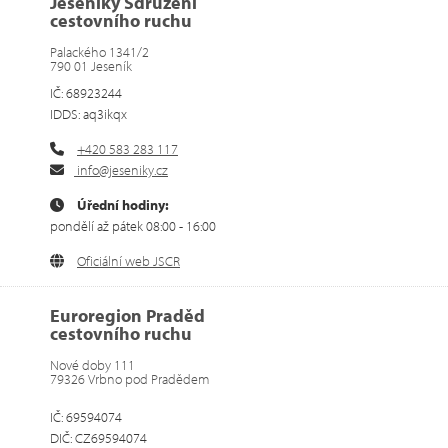
Jeseníky Sdružení
cestovního ruchu
Palackého 1341/2
790 01 Jeseník
IČ: 68923244
IDDS: aq3ikqx
+420 583 283 117
info@jeseniky.cz
Úřední hodiny:
pondělí až pátek 08:00 - 16:00
Oficiální web JSCR
Euroregion Praděd
cestovního ruchu
Nové doby 111
79326 Vrbno pod Pradědem
IČ: 69594074
DIČ: CZ69594074