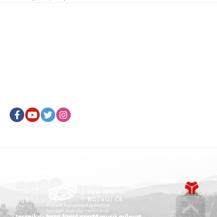
Facebook
Youtube
Twitter
Instagram
Projekt Komplexní jednotná
kampaň Jeseníky napříč kraji
je realizován za přispění
Jeseníky - hory, které prostě musíš milovat