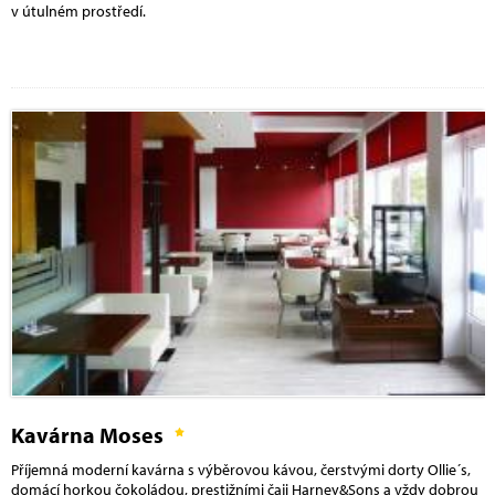
v útulném prostředí.
Kavárna Moses
Příjemná moderní kavárna s výběrovou kávou, čerstvými dorty Ollie´s,
domácí horkou čokoládou, prestižními čaji Harney&Sons a vždy dobrou