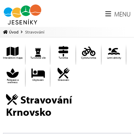
MENU
Úvod
Stravování
Interaktivní mapa
Turistické cíle
Turistika
Cykloturistika
Letní aktivity
Relaxace a
Ubytování
Stravování
wellness
Stravování
Krnovsko