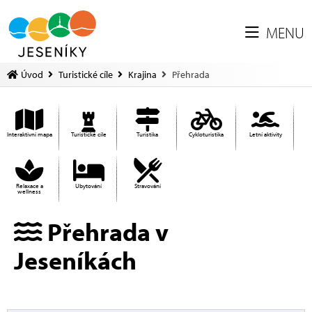
MENU
Úvod
Turistické cíle
Krajina
Přehrada
Interaktivní mapa
Turistické cíle
Turistika
Cykloturistika
Letní aktivity
Relaxace a
Ubytování
Stravování
wellness
Přehrada v
Jeseníkách