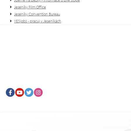
Jdeme na běžky - informace o bíle stopě
Jeseníky Film Office
Jeseníky Convention Bureau
YESjobs - pracuj v Jeseníkách
Facebook
Youtube
Twitter
Instagram