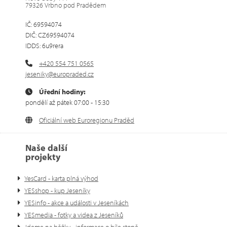
79326 Vrbno pod Pradědem
IČ: 69594074
DIČ: CZ69594074
IDDS: 6u9rera
+420 554 751 0565
jeseniky@europraded.cz
Úřední hodiny:
pondělí až pátek 07:00 - 15:30
Oficiální web Euroregionu Praděd
Naše další
projekty
YesCard - karta plná výhod
YESshop - kup Jeseníky
YESinfo - akce a události v Jeseníkách
YESmedia - fotky a videa z Jeseníků