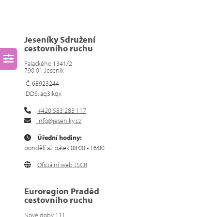
Jeseníky Sdružení
cestovního ruchu
Palackého 1341/2
790 01 Jeseník
IČ: 68923244
IDDS: aq3ikqx
+420 583 283 117
info@jeseniky.cz
Úřední hodiny:
pondělí až pátek 08:00 - 16:00
Oficiální web JSCR
Euroregion Praděd
cestovního ruchu
Nové doby 111