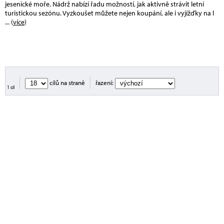
jesenické moře. Nádrž nabízí řadu možností, jak aktivně strávit letní
turistickou sezónu. Vyzkoušet můžete nejen koupání, ale i vyjížďky na l
... (
více
)
cílů na straně
řazení:
1 cíl