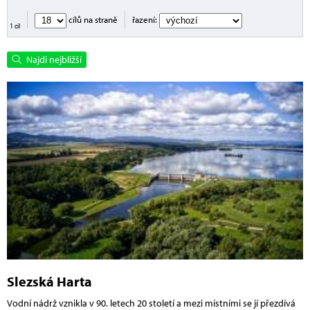
cílů na straně
řazení:
1 cíl
Najdi nejbližší
Slezská Harta
Vodní nádrž vznikla v 90. letech 20 století a mezi místními se jí přezdívá