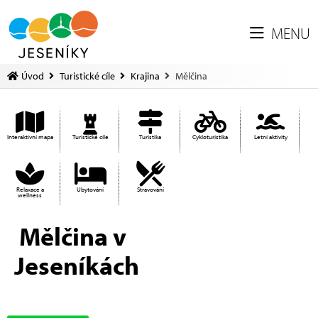
MENU
Úvod
Turistické cíle
Krajina
Mělčina
Interaktivní mapa
Turistické cíle
Turistika
Cykloturistika
Letní aktivity
Relaxace a
Ubytování
Stravování
wellness
Mělčina v
Jeseníkách