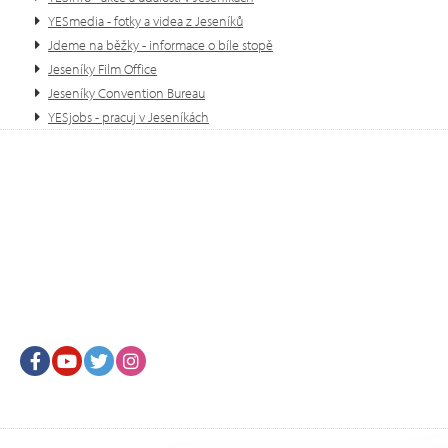
YESmedia - fotky a videa z Jeseníků
Jdeme na běžky - informace o bíle stopě
Jeseníky Film Office
Jeseníky Convention Bureau
YESjobs - pracuj v Jeseníkách
Facebook
Youtube
Twitter
Instagram