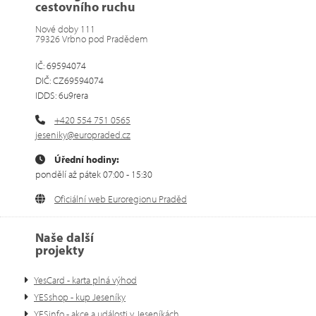
cestovního ruchu
Nové doby 111
79326 Vrbno pod Pradědem
IČ: 69594074
DIČ: CZ69594074
IDDS: 6u9rera
+420 554 751 0565
jeseniky@europraded.cz
Úřední hodiny:
pondělí až pátek 07:00 - 15:30
Oficiální web Euroregionu Praděd
Naše další
projekty
YesCard - karta plná výhod
YESshop - kup Jeseníky
YESinfo - akce a události v Jeseníkách