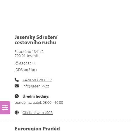
Jeseníky Sdružení
cestovního ruchu
Palackého 1341/2
790 01 Jeseník
IČ: 68923244
IDDS: aq3ikqx
+420 583 283 117
info@jeseniky.cz
Úřední hodiny:
pondělí až pátek 08:00 - 16:00
Oficiální web JSCR
Euroregion Praděd