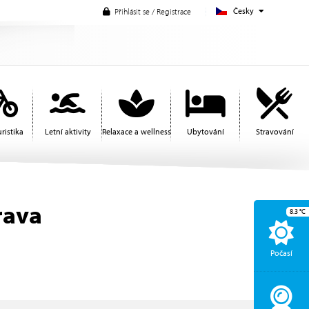
Česky
Přihlásit se / Registrace
ristika
Letní aktivity
Relaxace a wellness
Ubytování
Stravování
rava
8.3
°C
Počasí