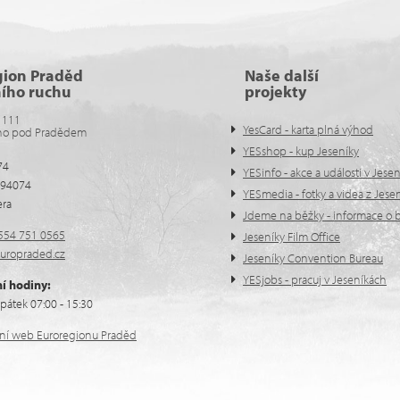
gion Praděd
Naše další
ního ruchu
projekty
 111
YesCard - karta plná výhod
no pod Pradědem
YESshop - kup Jeseníky
74
YESinfo - akce a události v Jese
594074
YESmedia - fotky a videa z Jese
era
Jdeme na běžky - informace o b
554 751 0565
Jeseníky Film Office
uropraded.cz
Jeseníky Convention Bureau
YESjobs - pracuj v Jeseníkách
í hodiny:
pátek 07:00 - 15:30
ální web Euroregionu Praděd