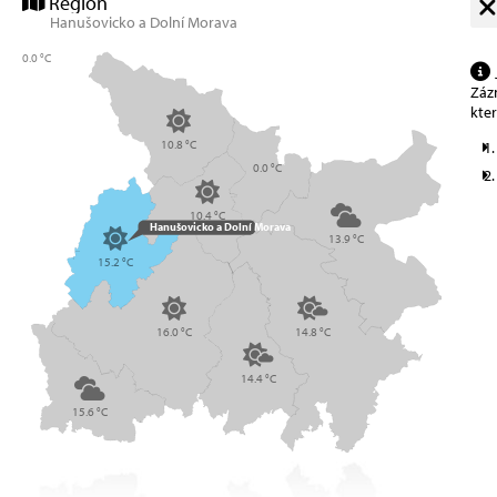
Region
Hanušovicko a Dolní Morava
0.0 °C
Zázn
kte
10.8 °C
0.0 °C
10.4 °C
Hanušovicko a Dolní Morava
13.9 °C
15.2 °C
16.0 °C
14.8 °C
14.4 °C
15.6 °C