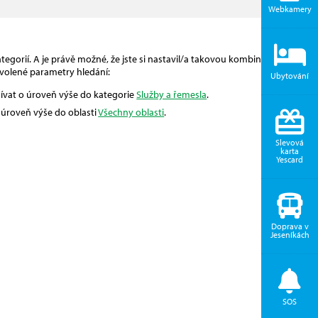
Webkamery
egorií. A je právě možné, že jste si nastavil/a takovou kombinaci, pro
volené parametry hledání:
Ubytování
dívat o úroveň výše do kategorie
Služby a řemesla
.
o úroveň výše do oblasti
Všechny oblasti
.
Slevová
karta
Yescard
Doprava v
Jeseníkách
SOS