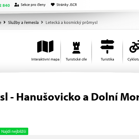
Sekce pro členy
Stránky JSCR
2 840
e
Služby a řemesla
Letecká a kosmický průmysl
Interaktivní mapa
Turistické cíle
Turistika
Cyklotu
l - Hanušovicko a Dolní Mo
Najdi nejbližší