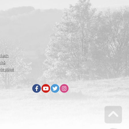
níkách
níků
íle stopě
Facebook
Youtube
Twitter
Instagram