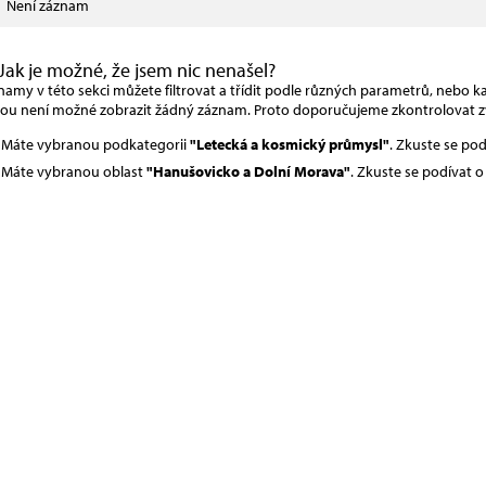
Není záznam
Jak je možné, že jsem nic nenašel?
amy v této sekci můžete filtrovat a třídit podle různých parametrů, nebo kat
rou není možné zobrazit žádný záznam. Proto doporučujeme zkontrolovat z
Máte vybranou podkategorii
"Letecká a kosmický průmysl"
. Zkuste se po
Máte vybranou oblast
"Hanušovicko a Dolní Morava"
. Zkuste se podívat 