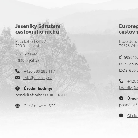
Jeseníky Sdružení
Eurore
cestovního ruchu
cestov
Palackého 1341/2
Nové doby
790 01 Jeseník
79326 Vrb
IČ: 68923244
IČ: 695940
IDDS: aq3ikqx
DIČ: CZ69
IDDS: 6u9r
+420 583 283 117
info@jeseniky.cz
+420 
jeseniky@e
Úřední hodiny:
pondělí až pátek 08:00 - 16:00
Úředn
pondělí až 
Oficiální web JSCR
Ofici