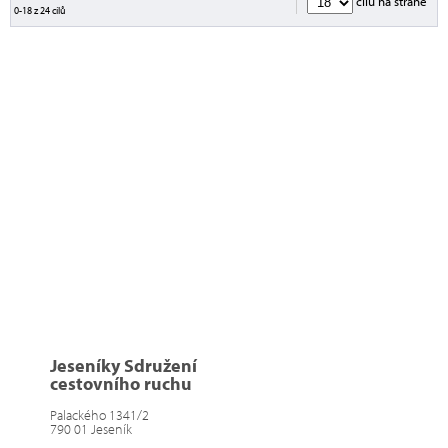
cílů na straně
0-18 z 24 cílů
Jeseníky Sdružení
cestovního ruchu
Palackého 1341/2
790 01 Jeseník