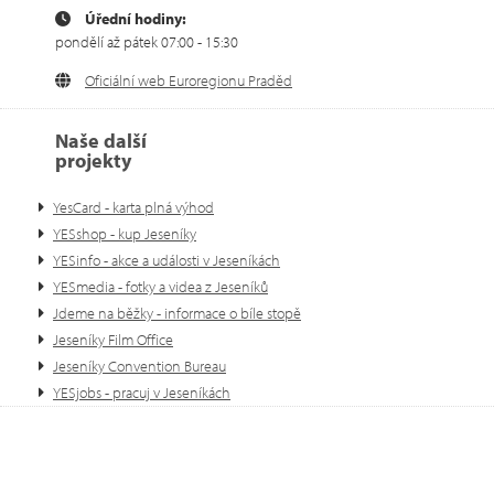
Úřední hodiny:
pondělí až pátek 07:00 - 15:30
Oficiální web Euroregionu Praděd
Naše další
projekty
YesCard - karta plná výhod
YESshop - kup Jeseníky
YESinfo - akce a události v Jeseníkách
YESmedia - fotky a videa z Jeseníků
Jdeme na běžky - informace o bíle stopě
Jeseníky Film Office
Jeseníky Convention Bureau
YESjobs - pracuj v Jeseníkách