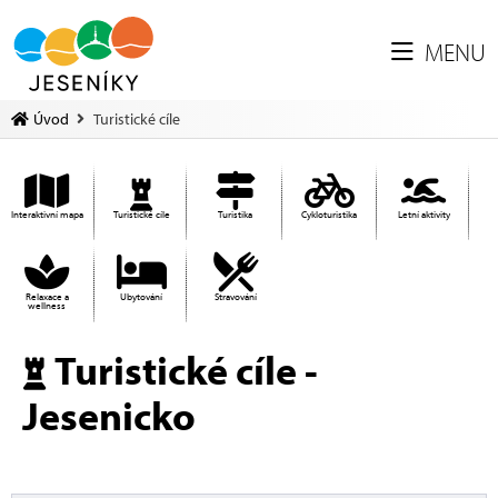
MENU
Úvod
Turistické cíle
Interaktivní mapa
Turistické cíle
Turistika
Cykloturistika
Letní aktivity
Relaxace a
Ubytování
Stravování
wellness
Turistické cíle -
Jesenicko