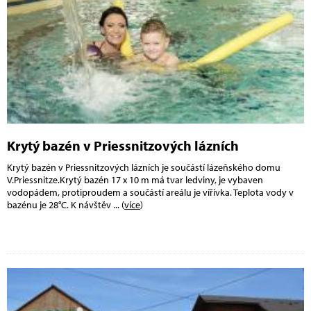
Krytý bazén v Priessnitzových lázních
Krytý bazén v Priessnitzových lázních je součástí lázeňského domu
V.Priessnitze.Krytý bazén 17 x 10 m má tvar ledviny, je vybaven
vodopádem, protiproudem a součástí areálu je vířivka. Teplota vody v
bazénu je 28°C. K návštěv
... (
více
)