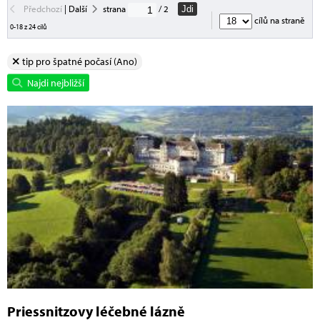
Předchozí
|
Další
strana
/ 2
Jdi
cílů na straně
0-18 z 24 cílů
tip pro špatné počasí (Ano)
Najdi nejbližší
Priessnitzovy léčebné lázně