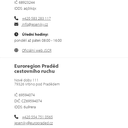
IČ: 68923244
IDDS: aq3ikqx
+420 583 283 117
info@jeseniky.cz
Úřední hodiny:
pondělí až pátek 08:00 - 16:00
Oficiální web JSCR
Euroregion Praděd
cestovního ruchu
Nové doby 111
79326 Vrbno pod Pradědem
IČ: 69594074
DIČ: CZ69594074
IDDS: 6u9rera
+420 554 751 0565
jeseniky@europraded.cz