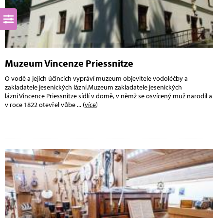
Muzeum Vincenze Priessnitze
O vodě a jejích účincích vypráví muzeum objevitele vodoléčby a
zakladatele jesenických lázní.Muzeum zakladatele jesenických
lázní Vincence Priessnitze sídlí v domě, v němž se osvícený muž narodil a
v roce 1822 otevřel vůbe
... (
více
)