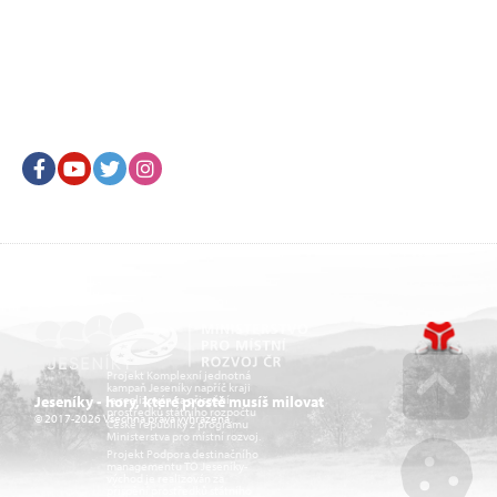
Facebook
Youtube
Twitter
Instagram
Projekt Komplexní jednotná
kampaň Jeseníky napříč kraji
je realizován za přispění
Jeseníky - hory, které prostě musíš milovat
prostředků státního rozpočtu
© 2017-2026 Všechna práva vyhrazena.
České republiky z programu
Go u
Ministerstva pro místní rozvoj.
Projekt Podpora destinačního
managementu TO Jeseníky-
východ je realizován za
přispění prostředků státního