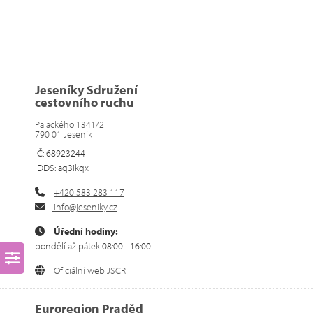
Jeseníky Sdružení
cestovního ruchu
Palackého 1341/2
790 01 Jeseník
IČ: 68923244
IDDS: aq3ikqx
+420 583 283 117
info@jeseniky.cz
Úřední hodiny:
pondělí až pátek 08:00 - 16:00
Oficiální web JSCR
Euroregion Praděd