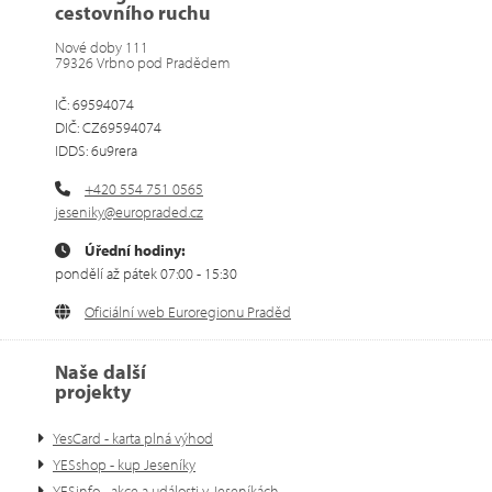
cestovního ruchu
Nové doby 111
79326 Vrbno pod Pradědem
IČ: 69594074
DIČ: CZ69594074
IDDS: 6u9rera
+420 554 751 0565
jeseniky@europraded.cz
Úřední hodiny:
pondělí až pátek 07:00 - 15:30
Oficiální web Euroregionu Praděd
Naše další
projekty
YesCard - karta plná výhod
YESshop - kup Jeseníky
YESinfo - akce a události v Jeseníkách