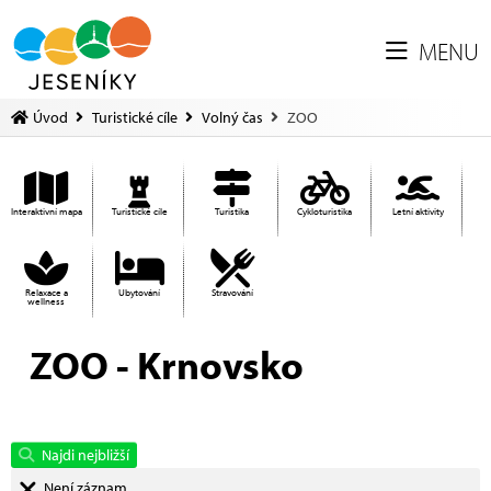
MENU
Úvod
Turistické cíle
Volný čas
ZOO
Interaktivní mapa
Turistické cíle
Turistika
Cykloturistika
Letní aktivity
Relaxace a
Ubytování
Stravování
wellness
ZOO - Krnovsko
Najdi nejbližší
Není záznam