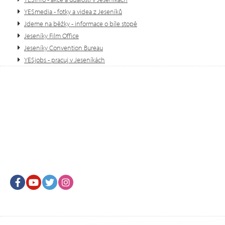
YESmedia - fotky a videa z Jeseníků
Jdeme na běžky - informace o bíle stopě
Jeseníky Film Office
Jeseníky Convention Bureau
YESjobs - pracuj v Jeseníkách
Facebook
Youtube
Twitter
Instagram