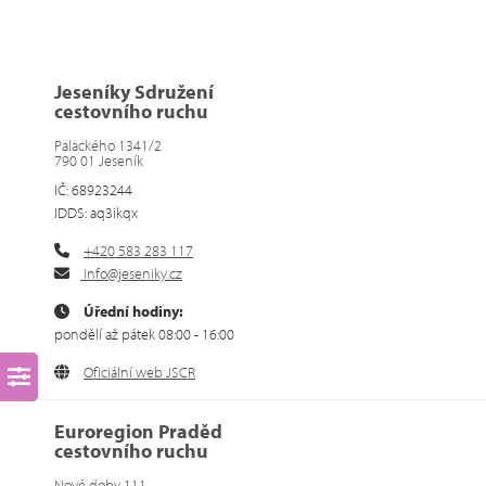
Jeseníky Sdružení
cestovního ruchu
Palackého 1341/2
790 01 Jeseník
IČ: 68923244
IDDS: aq3ikqx
+420 583 283 117
info@jeseniky.cz
Úřední hodiny:
pondělí až pátek 08:00 - 16:00
Oficiální web JSCR
Euroregion Praděd
cestovního ruchu
Nové doby 111