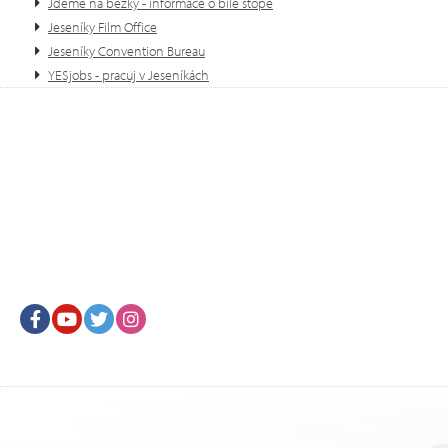
Jdeme na běžky - informace o bíle stopě
Jeseníky Film Office
Jeseníky Convention Bureau
YESjobs - pracuj v Jeseníkách
Facebook
Youtube
Twitter
Instagram