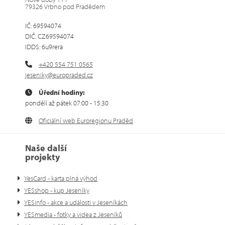
79326 Vrbno pod Pradědem
IČ: 69594074
DIČ: CZ69594074
IDDS: 6u9rera
+420 554 751 0565
jeseniky@europraded.cz
Úřední hodiny:
pondělí až pátek 07:00 - 15:30
Oficiální web Euroregionu Praděd
Naše další
projekty
YesCard - karta plná výhod
YESshop - kup Jeseníky
YESinfo - akce a události v Jeseníkách
YESmedia - fotky a videa z Jeseníků