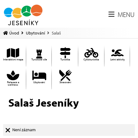
MENU
Úvod
Ubytování
Salaš
Interaktivní mapa
Turistické cíle
Turistika
Cykloturistika
Letní aktivity
Relaxace a
Ubytování
Stravování
wellness
Salaš Jeseníky
Není záznam