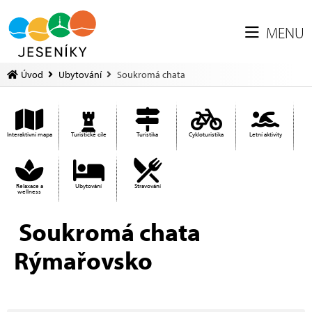
MENU
Úvod
Ubytování
Soukromá chata
Interaktivní mapa
Turistické cíle
Turistika
Cykloturistika
Letní aktivity
Relaxace a
Ubytování
Stravování
wellness
Soukromá chata
Rýmařovsko