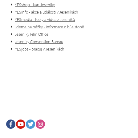
YESshop - kup Jeseníky
YESinfo - akce a události v Jeseníkách
YESmedia - fotky a videa z Jeseníků
Jdeme na běžky - informace o bíle stopě
Jeseníky Film Office
Jeseníky Convention Bureau
YESjobs - pracuj v Jeseníkách
Facebook
Youtube
Twitter
Instagram