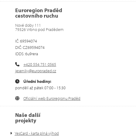
Euroregion Praděd
cestovního ruchu
Nové doby 111
79326 Vrbno pod Pradědem
IČ: 69594074
DIČ: CZ69594074
IDDS: 6u9rera
+420 554 751 0565
jeseniky@europraded.cz
Úřední hodiny:
pondělí až pátek 07:00 - 15:30
Oficiální web Euroregionu Praděd
Naše další
projekty
YesCard - karta plná výhod