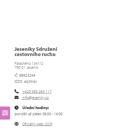
Jeseníky Sdružení
cestovního ruchu
Palackého 1341/2
790 01 Jeseník
IČ: 68923244
IDDS: aq3ikqx
+420 583 283 117
info@jeseniky.cz
Úřední hodiny:
pondělí až pátek 08:00 - 16:00
Oficiální web JSCR