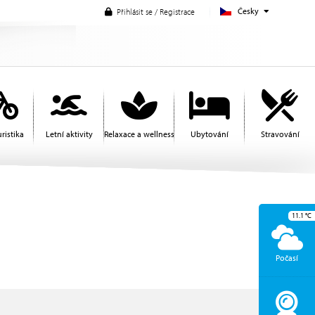
Česky
Přihlásit se / Registrace
ristika
Letní aktivity
Relaxace a wellness
Ubytování
Stravování
11.1
°C
Počasí