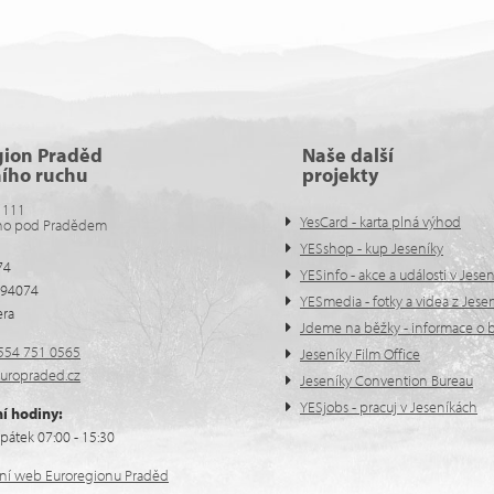
gion Praděd
Naše další
ního ruchu
projekty
 111
YesCard - karta plná výhod
no pod Pradědem
YESshop - kup Jeseníky
74
YESinfo - akce a události v Jese
594074
YESmedia - fotky a videa z Jese
era
Jdeme na běžky - informace o b
554 751 0565
Jeseníky Film Office
uropraded.cz
Jeseníky Convention Bureau
YESjobs - pracuj v Jeseníkách
í hodiny:
pátek 07:00 - 15:30
ální web Euroregionu Praděd