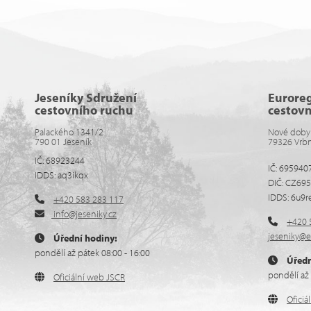
Jeseníky Sdružení
Eurore
cestovního ruchu
cestov
Palackého 1341/2
Nové doby
790 01 Jeseník
79326 Vrb
IČ: 68923244
IČ: 695940
IDDS: aq3ikqx
DIČ: CZ69
IDDS: 6u9r
+420 583 283 117
info@jeseniky.cz
+420 
jeseniky@e
Úřední hodiny:
pondělí až pátek 08:00 - 16:00
Úředn
pondělí až 
Oficiální web JSCR
Ofici