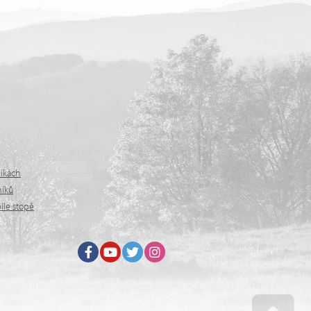
níkách
níků
íle stopě
Facebook
Youtube
Twitter
Instagram