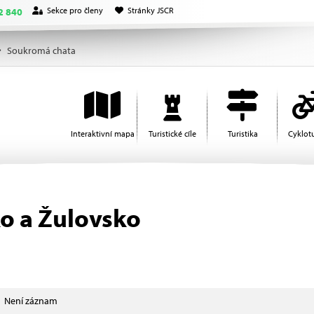
Sekce pro členy
Stránky JSCR
2 840
Soukromá chata
Interaktivní mapa
Turistické cíle
Turistika
Cyklotu
o a Žulovsko
Není záznam