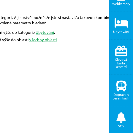
Webkamery
egorií. A je právě možné, že jste si nastavil/a takovou kombinaci, pro
volené parametry hledání:
Ubytování
eň výše do kategorie
Ubytování
.
ň výše do oblasti
Všechny oblasti
.
Slevová
karta
Yescard
Doprava v
Jeseníkách
SOS