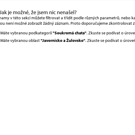
Jak je možné, že jsem nic nenašel?
amy v této sekci můžete filtrovat a třídit podle různých parametrů, nebo kat
rou není možné zobrazit žádný záznam. Proto doporučujeme zkontrolovat z
Máte vybranou podkategorii
"Soukromá chata"
. Zkuste se podívat o úrov
Máte vybranou oblast
"Javornicko a Žulovsko"
. Zkuste se podívat o úrove