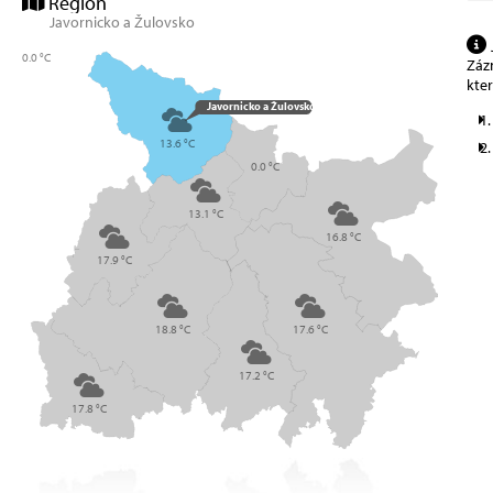
Region
Javornicko a Žulovsko
0.0 °C
Zázn
kte
Javornicko a Žulovsko
13.6 °C
0.0 °C
13.1 °C
16.8 °C
17.9 °C
18.8 °C
17.6 °C
17.2 °C
17.8 °C