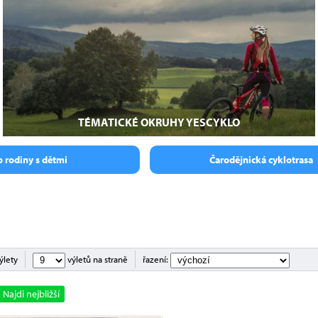
TÉMATICKÉ OKRUHY YESCYKLO
o rodiny s dětmi
Čarodějnická cyklotrasa
ýlety
výletů na straně
řazení:
Najdi nejbližší