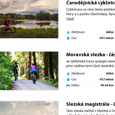
Čarodějnická cyklotr
Cyklotrasa se vine česko-polským
Hory a v polsku Glucholazy, Ny
(
více
)
Obtížnost:
těžká
Čas:
691 minut
Moravská stezka - čá
Je cyklistická trasa spojující Je
přes nádhernými části Jeseníků
Obtížnost:
těžká
Čas:
452 minut
Délka:
96.66 km
Slezská magistrála - 
Tato stezka začíná v Hlučíně u