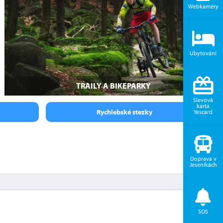
Webkamery
Ubytování
TRAILY A BIKEPARKY
Slevová
karta
Rychlebské stezky
Yescard
Doprava v
Jeseníkách
SOS