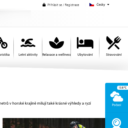
Česky
Přihlásit se / Registrace
ristika
Letní aktivity
Relaxace a wellness
Ubytování
Stravování
13.8
°C
etrů v horské krajině milují také krásné výhledy a ryzí
Počasí