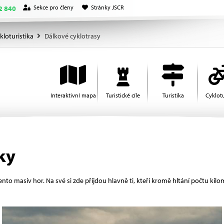
Sekce pro členy
Stránky JSCR
2 840
kloturistika
Dálkové cyklotrasy
Interaktivní mapa
Turistické cíle
Turistika
Cyklotu
ky
nto masiv hor. Na své si zde příjdou hlavně ti, kteří kromě hltání počtu kilom