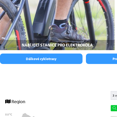
NABÍJECÍ STANICE PRO ELEKTROKOLA
Dálkové cyklotrasy
Pr
3 v
Region
0.0 °C