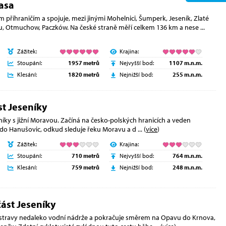
asa
 příhraničím a spojuje, mezi jinými Mohelnici, Šumperk, Jeseník, Zlaté
su, Otmuchow, Paczków. Na české straně měří celkem 136 km a nese
...
Zážitek:
Krajina:
Stoupání:
1957 metrů
Nejvyšší bod:
1107 m.n.m.
Klesání:
1820 metrů
Nejnižší bod:
255 m.n.m.
st Jeseníky
seníky s jižní Moravou. Začíná na česko-polských hranicích a veden
 do Hanušovic, odkud sleduje řeku Moravu a d
... (
více
)
Zážitek:
Krajina:
Stoupání:
710 metrů
Nejvyšší bod:
764 m.n.m.
Klesání:
759 metrů
Nejnižší bod:
248 m.n.m.
část Jeseníky
 Ostravy nedaleko vodní nádrže a pokračuje směrem na Opavu do Krnova,