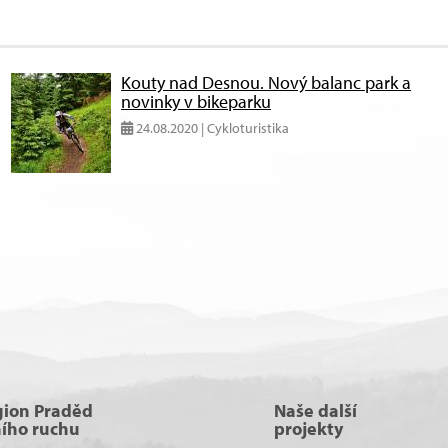
Kouty nad Desnou. Nový balanc park a
novinky v bikeparku
24.08.2020 | Cykloturistika
gion Praděd
Naše další
ního ruchu
projekty