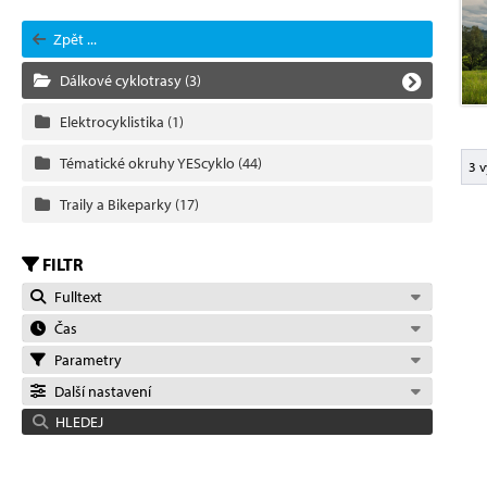
Zpět ...
Dálkové cyklotrasy
(3)
Elektrocyklistika
(1)
Tématické okruhy YEScyklo
(44)
3 v
Traily a Bikeparky
(17)
FILTR
Fulltext
Čas
Parametry
Další nastavení
HLEDEJ