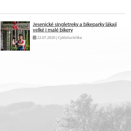
Jesenické singletreky a bikeparky lákají
velké i malé bikery
22.07.2020 | Cykloturistika