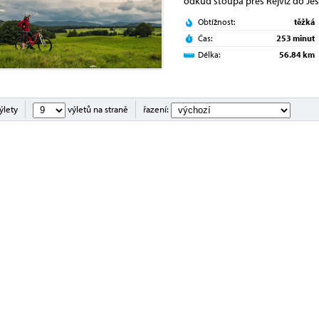
odkud stoupá přes Rejvíz do Je
Obtížnost:
těžká
Čas:
253 minut
Délka:
56.84 km
ýlety
výletů na straně
řazení: