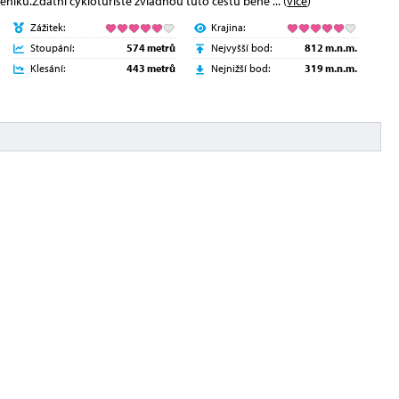
seníku.Zdatní cykloturisté zvládnou tuto cestu běhe
... (
více
)
Zážitek:
Krajina:
Stoupání:
574 metrů
Nejvyšší bod:
812 m.n.m.
Klesání:
443 metrů
Nejnižší bod:
319 m.n.m.