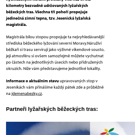
kilometry bezvadně udržovaných lyžařských
běžeckých tras. Všechna tři pohoří propojuje
jedinečná zimní tepna, tzv. Jesenická lyžařská
magistrála.
Magistrála bílou stopou propojuje ta nejvyhledávanější
střediska běžeckého lyžování severní Moravy.Náruživí
běžkaři si trasu servírují jako výživné víkendové sousto,
její atmosféru si ovšem samozřejmě můžete vychutnat
po částech na jednotlivých úsecích nebo přidružených
okruzích. Níže vám představujeme jednotlivé lokality.
Informace o aktuálním stavu
upravovaných stop v
Jeseníkách vám přinášíme každý pátek zde a průběžně
na
jdemenabezky.cz
.
Partneři lyžařských běžeckých tras: