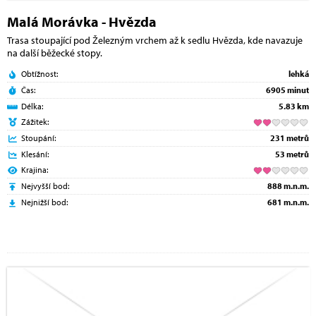
Malá Morávka - Hvězda
Trasa stoupající pod Železným vrchem až k sedlu Hvězda, kde navazuje
na další běžecké stopy.
Obtížnost:
lehká
Čas:
6905 minut
Délka:
5.83 km
Zážitek:
Stoupání:
231 metrů
Klesání:
53 metrů
Krajina:
Nejvyšší bod:
888 m.n.m.
Nejnižší bod:
681 m.n.m.