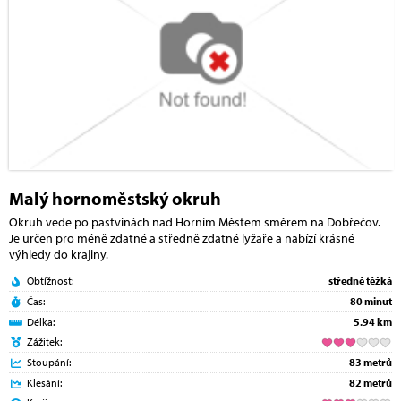
Malý hornoměstský okruh
Okruh vede po pastvinách nad Horním Městem směrem na Dobřečov.
Je určen pro méně zdatné a středně zdatné lyžaře a nabízí krásné
výhledy do krajiny.
Obtížnost:
středně těžká
Čas:
80 minut
Délka:
5.94 km
Zážitek:
Stoupání:
83 metrů
Klesání:
82 metrů