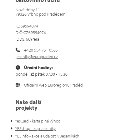
Nové doby 111
79326 Vrbno pod Pradědem
IČ: 69594074
DIČ: CZ69594074
IDDS: 6u9rera
+420 554 751 0565
jeseniky@europraded.cz
Úřední hodiny:
pondělí až pátek 07:00 - 15:30
Oficiální web Euroregionu Praděd
Naše další
projekty
YesCard - karta plná výhod
YESshop - kup Jeseníky
YESinfo - akce a události v Jeseníkách