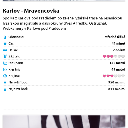
Karlov - Mravencovka
Spojka z Karlova pod Pradědem po zelené lyžařské trase na Jesenickou
lyžařskou magistrálu a další okruhy (Přes Alfrédku, Ostružná).
Webkamery v Karlově pod Pradědem
Obtížnost:
středně těžká
Čas:
41 minut
Délka:
2.66 km
Zážitek:
Stoupání:
142 metrů
Klesání:
49 metrů
Krajina:
Nejvyšší bod:
950 m.n.m.
Nejnižší bod:
811 m.n.m.