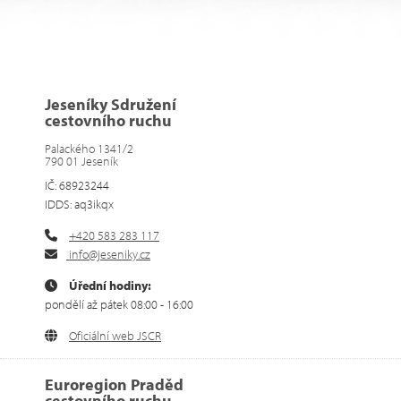
Jeseníky Sdružení
cestovního ruchu
Palackého 1341/2
790 01 Jeseník
IČ: 68923244
IDDS: aq3ikqx
+420 583 283 117
info@jeseniky.cz
Úřední hodiny:
pondělí až pátek 08:00 - 16:00
Oficiální web JSCR
Euroregion Praděd
cestovního ruchu