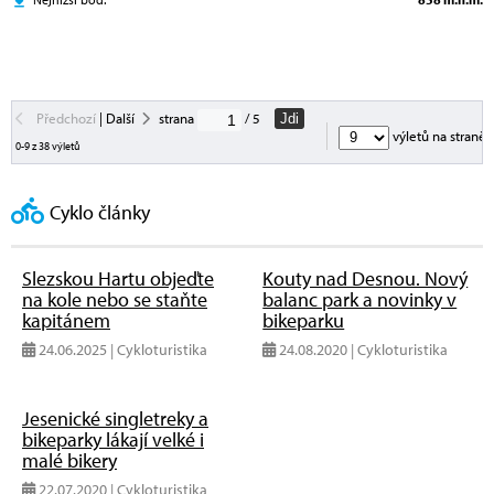
Předchozí
|
Další
strana
/ 5
Jdi
výletů na straně
0-9 z 38 výletů
Cyklo články
Slezskou Hartu objeďte
Kouty nad Desnou. Nový
na kole nebo se staňte
balanc park a novinky v
kapitánem
bikeparku
24.06.2025 | Cykloturistika
24.08.2020 | Cykloturistika
Jesenické singletreky a
bikeparky lákají velké i
malé bikery
22.07.2020 | Cykloturistika