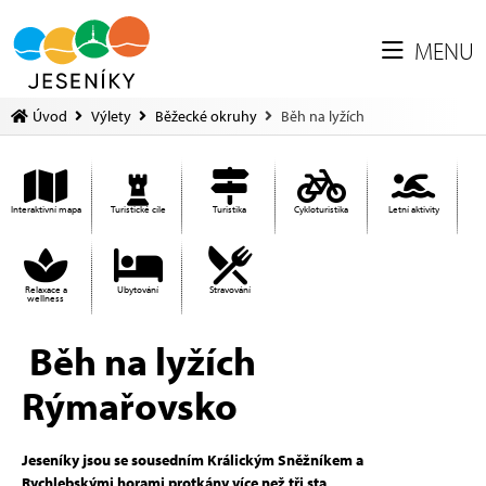
MENU
Úvod
Výlety
Běžecké okruhy
Běh na lyžích
Interaktivní mapa
Turistické cíle
Turistika
Cykloturistika
Letní aktivity
Relaxace a
Ubytování
Stravování
wellness
Běh na lyžích
Rýmařovsko
Jeseníky jsou se sousedním Králickým Sněžníkem a
Rychlebskými horami protkány více než tři sta