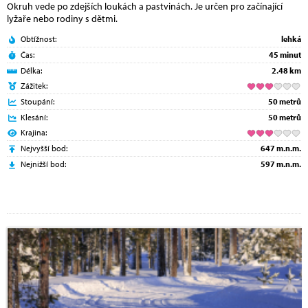
Okruh vede po zdejších loukách a pastvinách. Je určen pro začínající
lyžaře nebo rodiny s dětmi.
Obtížnost:
lehká
Čas:
45 minut
Délka:
2.48 km
Zážitek:
Stoupání:
50 metrů
Klesání:
50 metrů
Krajina:
Nejvyšší bod:
647 m.n.m.
Nejnižší bod:
597 m.n.m.