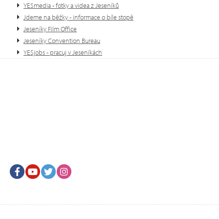
YESmedia - fotky a videa z Jeseníků
Jdeme na běžky - informace o bíle stopě
Jeseníky Film Office
Jeseníky Convention Bureau
YESjobs - pracuj v Jeseníkách
Facebook
Youtube
Twitter
Instagram