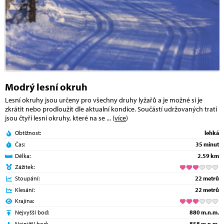
Modrý lesní okruh
Lesní okruhy jsou určeny pro všechny druhy lyžařů a je možné si je
zkrátit nebo prodloužit dle aktualní kondice. Součástí udržovaných tratí
jsou čtyři lesní okruhy, které na se
... (
více
)
Obtížnost:
lehká
Čas:
35 minut
Délka:
2.59 km
Zážitek:
Stoupání:
22 metrů
Klesání:
22 metrů
Krajina:
Nejvyšší bod:
880 m.n.m.
Nejnižší bod:
858 m.n.m.