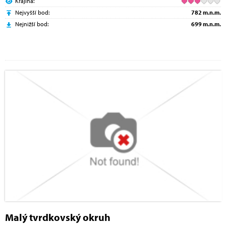
Krajina:
Nejvyšší bod:
782 m.n.m.
Nejnižší bod:
699 m.n.m.
Malý tvrdkovský okruh