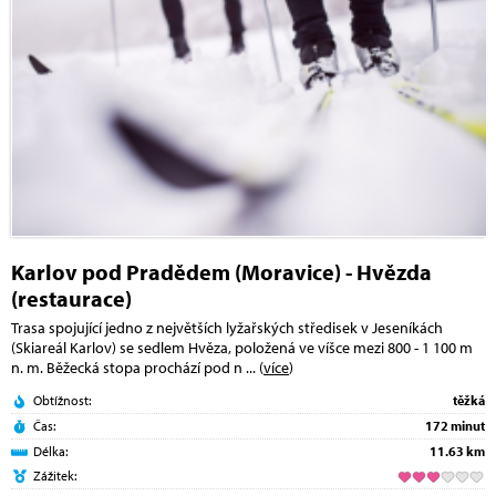
Karlov pod Pradědem (Moravice) - Hvězda
(restaurace)
Trasa spojující jedno z největších lyžařských středisek v Jeseníkách
(Skiareál Karlov) se sedlem Hvěza, položená ve víšce mezi 800 - 1 100 m
n. m. Běžecká stopa prochází pod n
... (
více
)
Obtížnost:
těžká
Čas:
172 minut
Délka:
11.63 km
Zážitek: