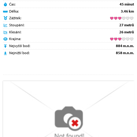
Čas:
45 minut
Délka:
3.46 km
Zážitek:
Stoupání:
27 metrů
Klesání:
26 metrů
Krajina:
Nejvyšší bod:
884 m.n.m.
Nejnižší bod:
858 m.n.m.