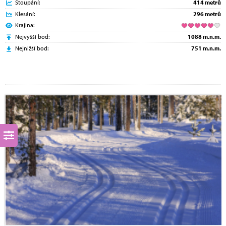
Stoupání:
414 metrů
Klesání:
296 metrů
Krajina:
Nejvyšší bod:
1088 m.n.m.
Nejnižší bod:
751 m.n.m.