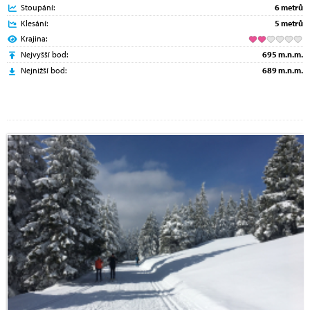
Stoupání:
6 metrů
Klesání:
5 metrů
Krajina:
Nejvyšší bod:
695 m.n.m.
Nejnižší bod:
689 m.n.m.