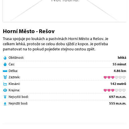
Horní Město - Rešov
Trasa spojuje po loukách a pastvinách Horní Město a Rešov. Je
celkem lehká, protože se celou dobu sjíždí z kopce. Je potřeba
pamatovat na to pokud pojedete stejnou cestou zpět.
Obtížnost:
lehká
Čas:
55 minut
Délka:
4.86 km
Zážitek:
Klesání:
142 metrů
Krajina:
Nejvyšší bod:
697 m.n.m.
Nejnižší bod:
555 m.n.m.