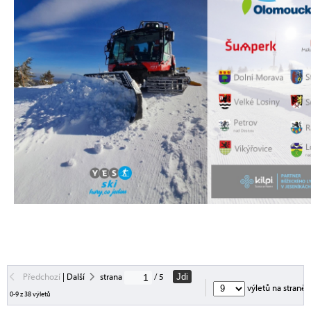
Předchozí
|
Další
strana
/ 5
Jdi
výletů na straně
0-9 z 38 výletů