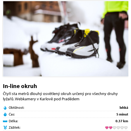
In-line okruh
Čtyři sta metrů dlouhý osvětlený okruh určený pro všechny druhy
lyžařů. Webkamery v Karlově pod Pradědem
Obtížnost:
lehká
Čas:
5 minut
Délka:
0.37 km
Zážitek: